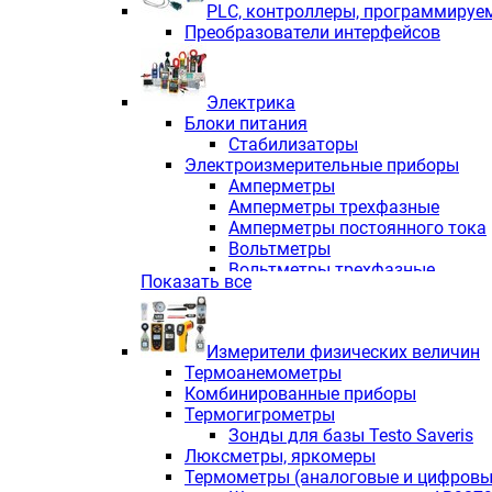
PLС, контроллеры, программируе
Преобразователи интерфейсов
Электрика
Блоки питания
Стабилизаторы
Электроизмерительные приборы
Амперметры
Амперметры трехфазные
Амперметры постоянного тока
Вольтметры
Вольтметры трехфазные
Показать все
Вольтметры постоянного тока
Частотомеры
Ваттметры
Измерители физических величин
Индикаторы аналоговых сигна
Термоанемометры
Измерители COS F
Комбинированные приборы
Комбинированные приборы од
Термогигрометры
Комбинированные приборы тр
Зонды для базы Testo Saveris
Комбинированные приборы пос
Люксметры, яркомеры
Анализаторы качества электро
Термометры (аналоговые и цифровы
Анализаторы мощности