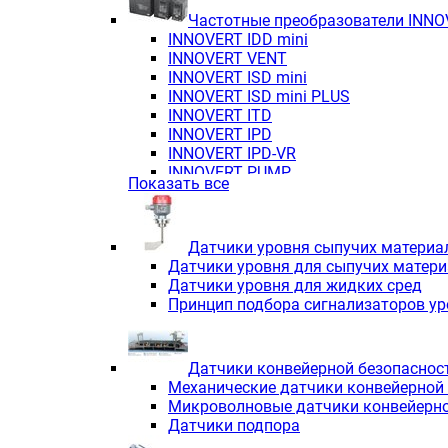
Частотные преобразователи INN
INNOVERT IDD mini
INNOVERT VENT
INNOVERT ISD mini
INNOVERT ISD mini PLUS
INNOVERT ITD
INNOVERT IРD
INNOVERT IРD-VR
INNOVERT PUMP
Показать все
Датчики уровня сыпучих материа
Датчики уровня для сыпучих матер
Датчики уровня для жидких сред
Принцип подбора сигнализаторов у
Датчики конвейерной безопаснос
Механические датчики конвейерной
Микроволновые датчики конвейерно
Датчики подпора