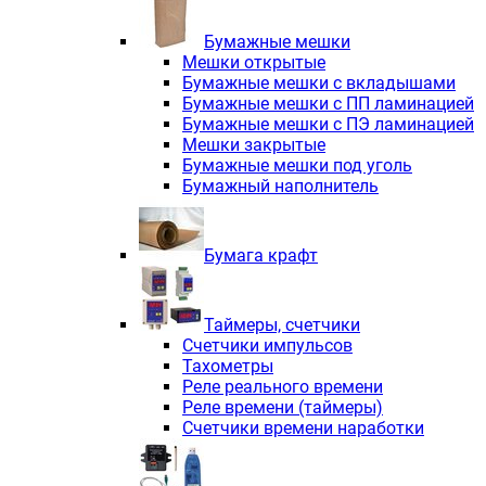
Электродвигатели асинхронные трё
Электродвигатели асинхронные тр
Бумажные мешки
Трехфазные асинхронные электродв
Мешки открытые
Независимая вентиляция INNORED
Бумажные мешки с вкладышами
Взрывозащищенная независимая ве
Бумажные мешки с ПП ламинацией
Одноступенчатые цилиндрические р
Бумажные мешки с ПЭ ламинацией
Экономичные червячные редукторы 
Мешки закрытые
Компактные мотор-редукторы INNO
Бумажные мешки под уголь
Компактные мотор-редукторы INNO
Бумажный наполнитель
Вибраторы INNORED
Вариаторы INNORED
Бумага крафт
Таймеры, счетчики
Счетчики импульсов
Тахометры
Реле реального времени
Реле времени (таймеры)
Счетчики времени наработки