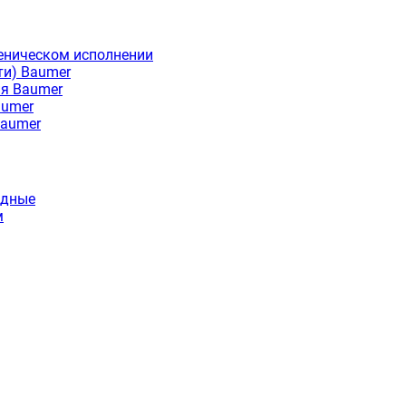
еническом исполнении
ти) Baumer
ия Baumer
aumer
Baumer
идные
м