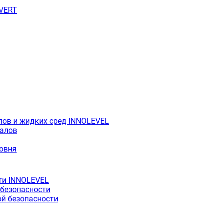
OVERT
лов и жидких сред INNOLEVEL
иалов
ровня
ти INNOLEVEL
 безопасности
й безопасности