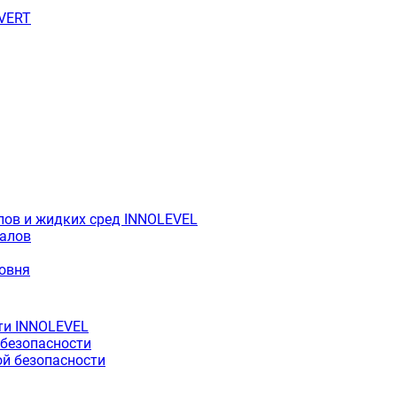
OVERT
лов и жидких сред INNOLEVEL
иалов
ровня
ти INNOLEVEL
 безопасности
й безопасности