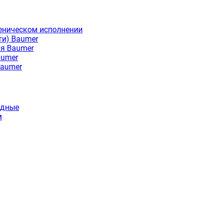
еническом исполнении
ти) Baumer
ия Baumer
aumer
Baumer
идные
м