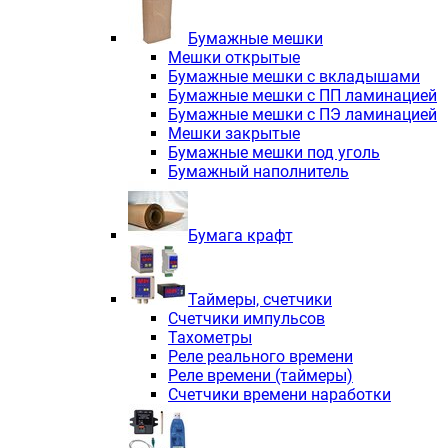
Электродвигатели асинхронные трё
Электродвигатели асинхронные тр
Бумажные мешки
Трехфазные асинхронные электродв
Мешки открытые
Независимая вентиляция INNORED
Бумажные мешки с вкладышами
Взрывозащищенная независимая ве
Бумажные мешки с ПП ламинацией
Одноступенчатые цилиндрические р
Бумажные мешки с ПЭ ламинацией
Экономичные червячные редукторы 
Мешки закрытые
Компактные мотор-редукторы INNO
Бумажные мешки под уголь
Компактные мотор-редукторы INNO
Бумажный наполнитель
Вибраторы INNORED
Вариаторы INNORED
Бумага крафт
Таймеры, счетчики
Счетчики импульсов
Тахометры
Реле реального времени
Реле времени (таймеры)
Счетчики времени наработки