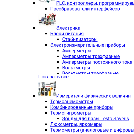
PLС, контроллеры, программируе
Преобразователи интерфейсов
Электрика
Блоки питания
Стабилизаторы
Электроизмерительные приборы
Амперметры
Амперметры трехфазные
Амперметры постоянного тока
Вольтметры
Вольтметры трехфазные
Показать все
Вольтметры постоянного тока
Частотомеры
Ваттметры
Измерители физических величин
Индикаторы аналоговых сигна
Термоанемометры
Измерители COS F
Комбинированные приборы
Комбинированные приборы од
Термогигрометры
Комбинированные приборы тр
Зонды для базы Testo Saveris
Комбинированные приборы пос
Люксметры, яркомеры
Анализаторы качества электро
Термометры (аналоговые и цифровы
Анализаторы мощности