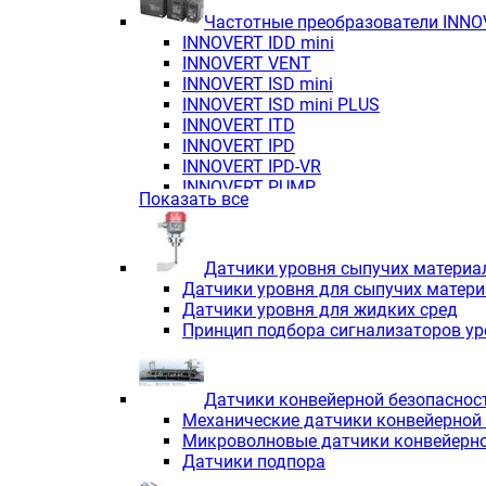
Частотные преобразователи INN
INNOVERT IDD mini
INNOVERT VENT
INNOVERT ISD mini
INNOVERT ISD mini PLUS
INNOVERT ITD
INNOVERT IРD
INNOVERT IРD-VR
INNOVERT PUMP
Показать все
Датчики уровня сыпучих материа
Датчики уровня для сыпучих матер
Датчики уровня для жидких сред
Принцип подбора сигнализаторов у
Датчики конвейерной безопаснос
Механические датчики конвейерной
Микроволновые датчики конвейерно
Датчики подпора