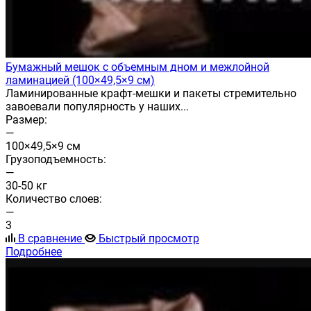
Бумажный мешок с объемным дном и межлойной
ламинацией (100×49,5×9 см)
Ламинированные крафт-мешки и пакеты стремительно
завоевали популярность у наших...
Размер:
—
100×49,5×9 см
Грузоподъемность:
—
30-50 кг
Количество слоев:
—
3
В сравнение
Быстрый просмотр
Подробнее