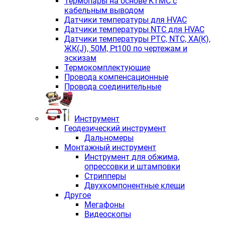
Термопары на основе КТМС с
кабельным выводом
Датчики температуры для HVAC
Датчики температуры NTC для HVAC
Датчики температуры PTС, NTC, ХА(К),
ЖК(J), 50М, Pt100 по чертежам и
эскизам
Термокомплектующие
Провода компенсационные
Провода соединительные
Инструмент
Геодезический инструмент
Дальномеры
Монтажный инструмент
Инструмент для обжима,
опрессовки и штамповки
Стрипперы
Двухкомпонентные клещи
Другое
Мегафоны
Видеоскопы