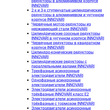
редукторы в алюминиевом корпусе
INNOVARI
2-х и 3-х ступенчатые цилиндрические
редукторы в алюминиевом и чугунном
корпусе INNOVARI
Червячные мотор-редукторы из
нержавеющей стали INNOVARI
Цилиндрические соосные редукторы
INNOVARI в чугунном корпусе INNOVARI
Червячные редукторы в квадратном
корпусе INNOVARI
Цилиндро-конические редукторы
INNOVARI
Цилиндрические редукторы с
параллельными валами INNOVARI
Трехфазные асинхронные
электродвигатели INNOVARI
Однофазные асинхронные
электродвигатели INNOVARI
Электродвигатели асинхронные
трёхфазные INNOVARI класс E2
Электродвигатели асинхронные
трёхфазные с тормозом INNOVARI
Электродвигатели асинхронные