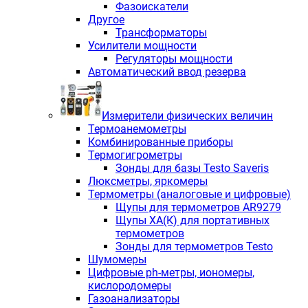
Фазоискатели
Другое
Трансформаторы
Усилители мощности
Регуляторы мощности
Автоматический ввод резерва
Измерители физических величин
Термоанемометры
Комбинированные приборы
Термогигрометры
Зонды для базы Testo Saveris
Люксметры, яркомеры
Термометры (аналоговые и цифровые)
Щупы для термометров AR9279
Щупы ХА(К) для портативных
термометров
Зонды для термометров Testo
Шумомеры
Цифровые ph-метры, иономеры,
кислородомеры
Газоанализаторы