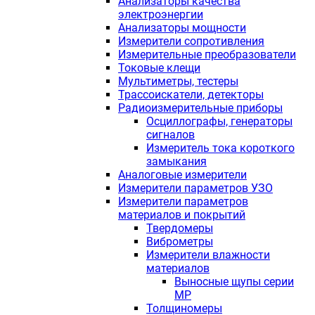
Анализаторы качества
электроэнергии
Анализаторы мощности
Измерители сопротивления
Измерительные преобразователи
Токовые клещи
Мультиметры, тестеры
Трассоискатели, детекторы
Радиоизмерительные приборы
Осциллографы, генераторы
сигналов
Измеритель тока короткого
замыкания
Аналоговые измерители
Измерители параметров УЗО
Измерители параметров
материалов и покрытий
Твердомеры
Виброметры
Измерители влажности
материалов
Выносные щупы серии
МР
Толщиномеры