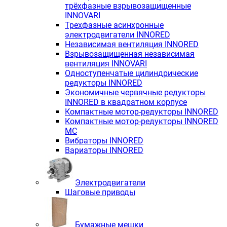
трёхфазные взрывозащищенные
INNOVARI
Трехфазные асинхронные
электродвигатели INNORED
Независимая вентиляция INNORED
Взрывозащищенная независимая
вентиляция INNOVARI
Одноступенчатые цилиндрические
редукторы INNORED
Экономичные червячные редукторы
INNORED в квадратном корпусе
Компактные мотор-редукторы INNORED
Компактные мотор-редукторы INNORED
MC
Вибраторы INNORED
Вариаторы INNORED
Электродвигатели
Шаговые приводы
Бумажные мешки