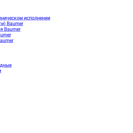
еническом исполнении
ти) Baumer
ия Baumer
aumer
Baumer
идные
м