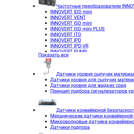
Частотные преобразователи INN
INNOVERT IDD mini
INNOVERT VENT
INNOVERT ISD mini
INNOVERT ISD mini PLUS
INNOVERT ITD
INNOVERT IРD
INNOVERT IРD-VR
INNOVERT PUMP
Показать все
Датчики уровня сыпучих материа
Датчики уровня для сыпучих матер
Датчики уровня для жидких сред
Принцип подбора сигнализаторов у
Датчики конвейерной безопаснос
Механические датчики конвейерной
Микроволновые датчики конвейерно
Датчики подпора