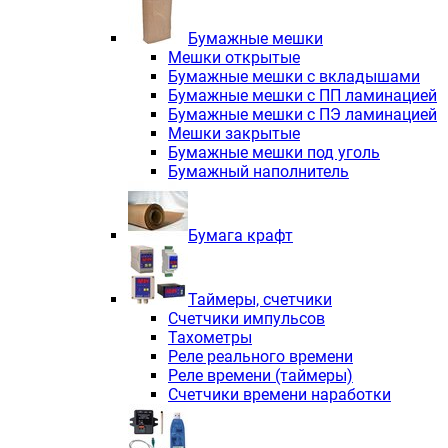
Электродвигатели асинхронные трё
Электродвигатели асинхронные тр
Бумажные мешки
Трехфазные асинхронные электродв
Мешки открытые
Независимая вентиляция INNORED
Бумажные мешки с вкладышами
Взрывозащищенная независимая ве
Бумажные мешки с ПП ламинацией
Одноступенчатые цилиндрические р
Бумажные мешки с ПЭ ламинацией
Экономичные червячные редукторы 
Мешки закрытые
Компактные мотор-редукторы INNO
Бумажные мешки под уголь
Компактные мотор-редукторы INNO
Бумажный наполнитель
Вибраторы INNORED
Вариаторы INNORED
Бумага крафт
Таймеры, счетчики
Счетчики импульсов
Тахометры
Реле реального времени
Реле времени (таймеры)
Счетчики времени наработки