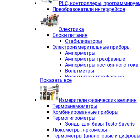
PLС, контроллеры, программируе
Преобразователи интерфейсов
Электрика
Блоки питания
Стабилизаторы
Электроизмерительные приборы
Амперметры
Амперметры трехфазные
Амперметры постоянного тока
Вольтметры
Вольтметры трехфазные
Показать все
Вольтметры постоянного тока
Частотомеры
Ваттметры
Измерители физических величин
Индикаторы аналоговых сигна
Термоанемометры
Измерители COS F
Комбинированные приборы
Комбинированные приборы од
Термогигрометры
Комбинированные приборы тр
Зонды для базы Testo Saveris
Комбинированные приборы пос
Люксметры, яркомеры
Анализаторы качества электро
Термометры (аналоговые и цифровы
Анализаторы мощности