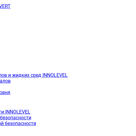
OVERT
лов и жидких сред INNOLEVEL
иалов
ровня
ти INNOLEVEL
 безопасности
й безопасности