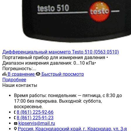
Дифференциальный манометр Testo 510 (0563 0510)
Портативный прибор для измерения давления •
Диапазон измерения давления: 0...10 кПа•
Погрешность:...
В сравнение
Быстрый просмотр
Подробнее
Наши контакты
Время работы: понедельник — пятница, с 8:30 до
17:00 без перерыва. Выходной: суббота,
воскресенье.
8 (861) 225-92-66
8 (861) 225-91-23
kipservis@mail.ru
Россия, Краснодарский край, г. Краснодар, ул. 3-я