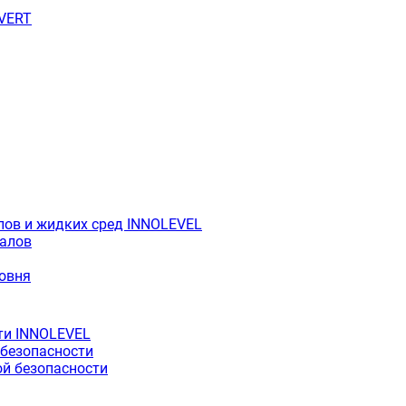
OVERT
лов и жидких сред INNOLEVEL
иалов
ровня
ти INNOLEVEL
 безопасности
й безопасности