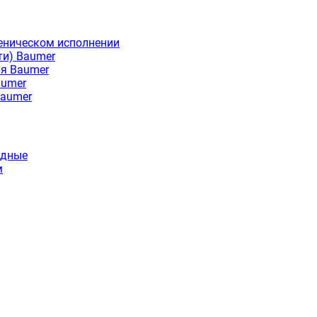
еническом исполнении
ти) Baumer
ия Baumer
aumer
Baumer
идные
м