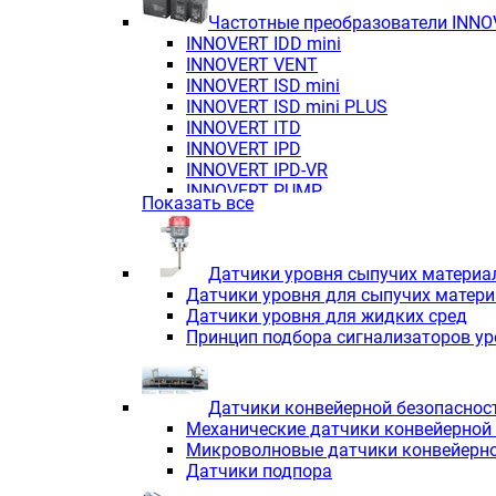
Частотные преобразователи INN
INNOVERT IDD mini
INNOVERT VENT
INNOVERT ISD mini
INNOVERT ISD mini PLUS
INNOVERT ITD
INNOVERT IРD
INNOVERT IРD-VR
INNOVERT PUMP
Показать все
Датчики уровня сыпучих материа
Датчики уровня для сыпучих матер
Датчики уровня для жидких сред
Принцип подбора сигнализаторов у
Датчики конвейерной безопаснос
Механические датчики конвейерной
Микроволновые датчики конвейерно
Датчики подпора