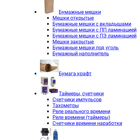
Электродвигатели асинхронные трё
Электродвигатели асинхронные тр
Бумажные мешки
Трехфазные асинхронные электродв
Мешки открытые
Независимая вентиляция INNORED
Бумажные мешки с вкладышами
Взрывозащищенная независимая ве
Бумажные мешки с ПП ламинацией
Одноступенчатые цилиндрические р
Бумажные мешки с ПЭ ламинацией
Экономичные червячные редукторы 
Мешки закрытые
Компактные мотор-редукторы INNO
Бумажные мешки под уголь
Компактные мотор-редукторы INNO
Бумажный наполнитель
Вибраторы INNORED
Вариаторы INNORED
Бумага крафт
Таймеры, счетчики
Счетчики импульсов
Тахометры
Реле реального времени
Реле времени (таймеры)
Счетчики времени наработки