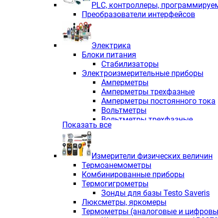
PLС, контроллеры, программируе
Преобразователи интерфейсов
Электрика
Блоки питания
Стабилизаторы
Электроизмерительные приборы
Амперметры
Амперметры трехфазные
Амперметры постоянного тока
Вольтметры
Вольтметры трехфазные
Показать все
Вольтметры постоянного тока
Частотомеры
Ваттметры
Измерители физических величин
Индикаторы аналоговых сигна
Термоанемометры
Измерители COS F
Комбинированные приборы
Комбинированные приборы од
Термогигрометры
Комбинированные приборы тр
Зонды для базы Testo Saveris
Комбинированные приборы пос
Люксметры, яркомеры
Анализаторы качества электро
Термометры (аналоговые и цифровы
Анализаторы мощности