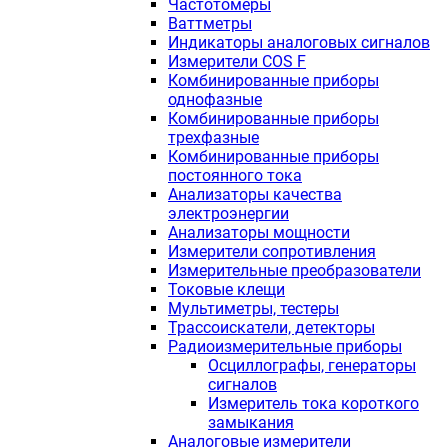
Частотомеры
Ваттметры
Индикаторы аналоговых сигналов
Измерители COS F
Комбинированные приборы
однофазные
Комбинированные приборы
трехфазные
Комбинированные приборы
постоянного тока
Анализаторы качества
электроэнергии
Анализаторы мощности
Измерители сопротивления
Измерительные преобразователи
Токовые клещи
Мультиметры, тестеры
Трассоискатели, детекторы
Радиоизмерительные приборы
Осциллографы, генераторы
сигналов
Измеритель тока короткого
замыкания
Аналоговые измерители