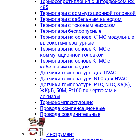
Термосопротивления с интерфейсом RS-
485
Термопары с коммутационной головкой
Термопары с кабельным выводом
Термопары с токовым выходом
Термопары бескорпусные
Термопары на основе КТМС модульные
высокотемпературные
Термопары на основе КТМС с
коммутационной головкой
Термопары на основе КТМС с
кабельным выводом
Датчики температуры для HVAC
Датчики температуры NTC для HVAC
Датчики температуры PTС, NTC, ХА(К),
ЖК(J), 50М, Pt100 по чертежам и
эскизам
Термокомплектующие
Провода компенсационные
Провода соединительные
Инструмент