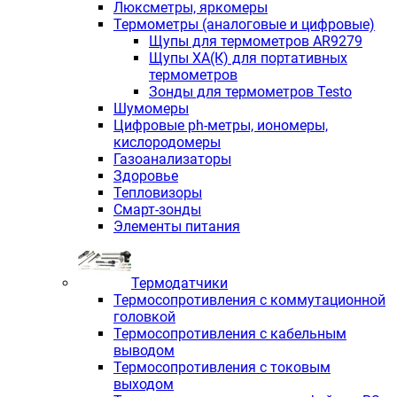
Люксметры, яркомеры
Термометры (аналоговые и цифровые)
Щупы для термометров AR9279
Щупы ХА(К) для портативных
термометров
Зонды для термометров Testo
Шумомеры
Цифровые ph-метры, иономеры,
кислородомеры
Газоанализаторы
Здоровье
Тепловизоры
Смарт-зонды
Элементы питания
Термодатчики
Термосопротивления с коммутационной
головкой
Термосопротивления с кабельным
выводом
Термосопротивления с токовым
выходом