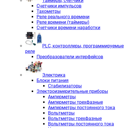
Таймеры, счетчики
Счетчики импульсов
Тахометры
Реле реального времени
Реле времени (таймеры)
Счетчики времени наработки
PLС, контроллеры, программируемые
реле
Преобразователи интерфейсов
Электрика
Блоки питания
Стабилизаторы
Электроизмерительные приборы
Амперметры
Амперметры трехфазные
Амперметры постоянного тока
Вольтметры
Вольтметры трехфазные
Вольтметры постоянного тока