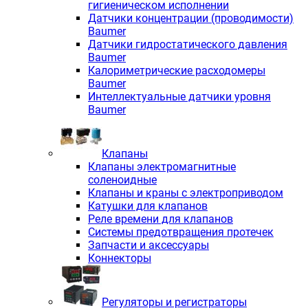
гигиеническом исполнении
Датчики концентрации (проводимости)
Baumer
Датчики гидростатического давления
Baumer
Калориметрические расходомеры
Baumer
Интеллектуальные датчики уровня
Baumer
Клапаны
Клапаны электромагнитные
соленоидные
Клапаны и краны с электроприводом
Катушки для клапанов
Реле времени для клапанов
Системы предотвращения протечек
Запчасти и аксессуары
Коннекторы
Регуляторы и регистраторы