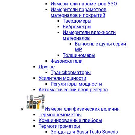
Измерители параметров УЗО
Измерители параметров
материалов и покрытий
Твердомеры
Виброметры
Измерители влажности
материалов
Выносные щупы серии
МР
Толщиномеры
Фазоискатели
Другое
Трансформаторы
Усилители мощности
Регуляторы мощности
Автоматический ввод резерва
Измерители физических величин
Термоанемометры
Комбинированные приборы
Термогигрометры
Зонды для базы Testo Saveris