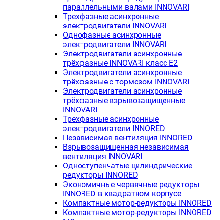
параллельными валами INNOVARI
Трехфазные асинхронные
электродвигатели INNOVARI
Однофазные асинхронные
электродвигатели INNOVARI
Электродвигатели асинхронные
трёхфазные INNOVARI класс E2
Электродвигатели асинхронные
трёхфазные с тормозом INNOVARI
Электродвигатели асинхронные
трёхфазные взрывозащищенные
INNOVARI
Трехфазные асинхронные
электродвигатели INNORED
Независимая вентиляция INNORED
Взрывозащищенная независимая
вентиляция INNOVARI
Одноступенчатые цилиндрические
редукторы INNORED
Экономичные червячные редукторы
INNORED в квадратном корпусе
Компактные мотор-редукторы INNORED
Компактные мотор-редукторы INNORED