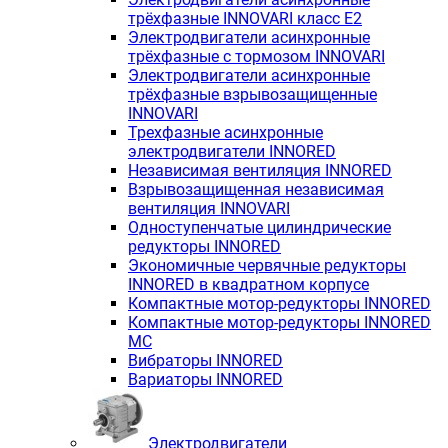
трёхфазные INNOVARI класс E2
Электродвигатели асинхронные
трёхфазные с тормозом INNOVARI
Электродвигатели асинхронные
трёхфазные взрывозащищенные
INNOVARI
Трехфазные асинхронные
электродвигатели INNORED
Независимая вентиляция INNORED
Взрывозащищенная независимая
вентиляция INNOVARI
Одноступенчатые цилиндрические
редукторы INNORED
Экономичные червячные редукторы
INNORED в квадратном корпусе
Компактные мотор-редукторы INNORED
Компактные мотор-редукторы INNORED
MC
Вибраторы INNORED
Вариаторы INNORED
Электродвигатели