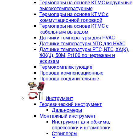
Термопары на основе КТМС модульные
высокотемпературные
Термопары на основе КТМС с
коммутационной головкой
Термопары на основе КТМС с
кабельным выводом
Датчики температуры для HVAC
Датчики температуры NTC для HVAC
Датчики температуры PTС, NTC, ХА(К),
ЖК(J), 50М, Pt100 по чертежам и
эскизам
Термокомплектующие
Провода компенсационные
Провода соединительные
Инструмент
Геодезический инструмент
Дальномеры
Монтажный инструмент
Инструмент для обжима,
опрессовки и штамповки
Стрипперы