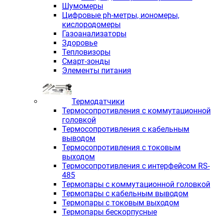
Шумомеры
Цифровые ph-метры, иономеры,
кислородомеры
Газоанализаторы
Здоровье
Тепловизоры
Смарт-зонды
Элементы питания
Термодатчики
Термосопротивления с коммутационной
головкой
Термосопротивления с кабельным
выводом
Термосопротивления с токовым
выходом
Термосопротивления с интерфейсом RS-
485
Термопары с коммутационной головкой
Термопары с кабельным выводом
Термопары с токовым выходом
Термопары бескорпусные