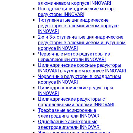
алюминиевом корпусе INNOVARI
Насадные цилиндрические мотор-
редукторы INNOVARI
1-ступенчатые цилиндрические
редукторы в алюминиевом корпусе
INNOVARI
2-х и 3-х ступенчатые цилиндрические
редукторы в алюминиевом и чугунном
корпусе INNOVARI
Червячные мотор-редукторы из
нержавеющей стали INNOVARI
Цилиндрические соосные редукторы
INNOVARI в чугунном корпусе INNOVARI
Червячные редукторы в квадратном
корпусе INNOVARI
Цилиндро-конические редукторы
INNOVARI
Цилиндрические редукторы с
параллельными валами INNOVARI
Трехфазные асинхронные
электродвигатели INNOVARI
Однофазные асинхронные
электродвигатели INNOVARI
Электродвигатели асинхронные