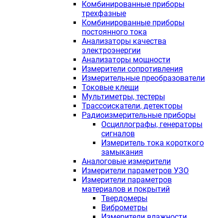
Комбинированные приборы
трехфазные
Комбинированные приборы
постоянного тока
Анализаторы качества
электроэнергии
Анализаторы мощности
Измерители сопротивления
Измерительные преобразователи
Токовые клещи
Мультиметры, тестеры
Трассоискатели, детекторы
Радиоизмерительные приборы
Осциллографы, генераторы
сигналов
Измеритель тока короткого
замыкания
Аналоговые измерители
Измерители параметров УЗО
Измерители параметров
материалов и покрытий
Твердомеры
Виброметры
Измерители влажности