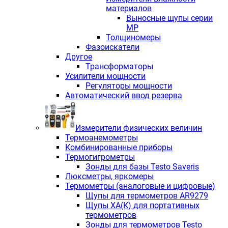
материалов
Выносные щупы серии
МР
Толщиномеры
Фазоискатели
Другое
Трансформаторы
Усилители мощности
Регуляторы мощности
Автоматический ввод резерва
Измерители физических величин
Термоанемометры
Комбинированные приборы
Термогигрометры
Зонды для базы Testo Saveris
Люксметры, яркомеры
Термометры (аналоговые и цифровые)
Щупы для термометров AR9279
Щупы ХА(К) для портативных
термометров
Зонды для термометров Testo