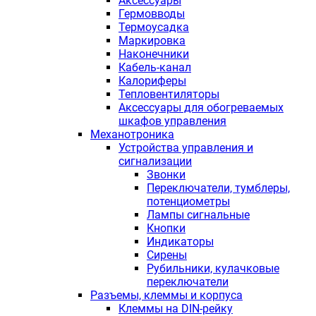
Аксессуары
Гермовводы
Термоусадка
Маркировка
Наконечники
Кабель-канал
Калориферы
Тепловентиляторы
Аксессуары для обогреваемых
шкафов управления
Механотроника
Устройства управления и
сигнализации
Звонки
Переключатели, тумблеры,
потенциометры
Лампы сигнальные
Кнопки
Индикаторы
Сирены
Рубильники, кулачковые
переключатели
Разъемы, клеммы и корпуса
Клеммы на DIN-рейку