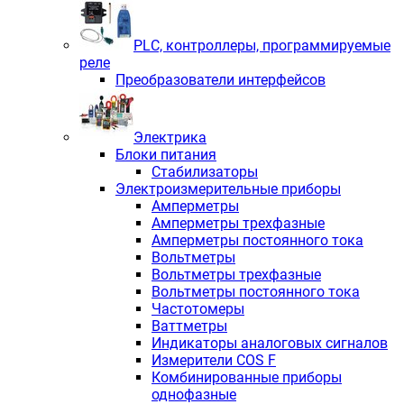
PLС, контроллеры, программируемые
реле
Преобразователи интерфейсов
Электрика
Блоки питания
Стабилизаторы
Электроизмерительные приборы
Амперметры
Амперметры трехфазные
Амперметры постоянного тока
Вольтметры
Вольтметры трехфазные
Вольтметры постоянного тока
Частотомеры
Ваттметры
Индикаторы аналоговых сигналов
Измерители COS F
Комбинированные приборы
однофазные