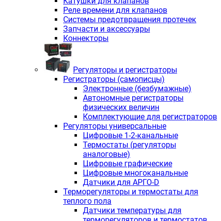
Катушки для клапанов
Реле времени для клапанов
Системы предотвращения протечек
Запчасти и аксессуары
Коннекторы
Регуляторы и регистраторы
Регистраторы (самописцы)
Электронные (безбумажные)
Автономные регистраторы
физических величин
Комплектующие для регистраторов
Регуляторы универсальные
Цифровые 1-2-канальные
Термостаты (регуляторы
аналоговые)
Цифровые графические
Цифровые многоканальные
Датчики для АРГО-D
Терморегуляторы и термостаты для
теплого пола
Датчики температуры для
терморегуляторов и термостатов