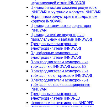
нержавеющей стали INNOVARI
Цилиндрические соосные редукторы
INNOVARI в чугунном корпусе INNOVARI
Червячные редукторы в квадратном
корпусе INNOVARI
Цилиндро-конические редукторы
INNOVARI
Цилиндрические редукторы с
параллельными валами INNOVARI
Трехфазные асинхронные
электродвигатели INNOVARI
Однофазные асинхронные
электродвигатели INNOVARI
Электродвигатели асинхронные
трёхфазные INNOVARI класс E2
Электродвигатели асинхронные
трёхфазные с тормозом INNOVARI
Электродвигатели асинхронные
трёхфазные взрывозащищенные
INNOVARI
Трехфазные асинхронные
электродвигатели INNORED
Независимая вентиляция INNORED