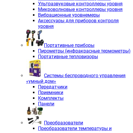
Ультразвуковые контроллеры уровня
Микроволновые контроллеры уровня
Вибрационные уровнемеры
Аксессуары для приборов контроля
уровня
Портативные приборы
Пирометры (инфракрасные термометры)
Портативные тепловизоры
Системы беспроводного управления
«умный дом»
Передатчики
Приемники
Комплекты
Панели
Преобразователи
Преобразователи температуры и