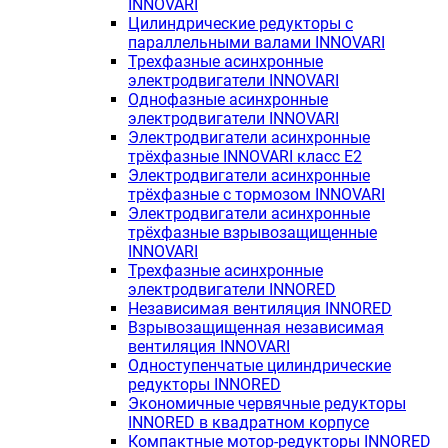
INNOVARI
Цилиндрические редукторы с
параллельными валами INNOVARI
Трехфазные асинхронные
электродвигатели INNOVARI
Однофазные асинхронные
электродвигатели INNOVARI
Электродвигатели асинхронные
трёхфазные INNOVARI класс E2
Электродвигатели асинхронные
трёхфазные с тормозом INNOVARI
Электродвигатели асинхронные
трёхфазные взрывозащищенные
INNOVARI
Трехфазные асинхронные
электродвигатели INNORED
Независимая вентиляция INNORED
Взрывозащищенная независимая
вентиляция INNOVARI
Одноступенчатые цилиндрические
редукторы INNORED
Экономичные червячные редукторы
INNORED в квадратном корпусе
Компактные мотор-редукторы INNORED