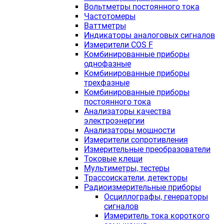
Вольтметры постоянного тока
Частотомеры
Ваттметры
Индикаторы аналоговых сигналов
Измерители COS F
Комбинированные приборы
однофазные
Комбинированные приборы
трехфазные
Комбинированные приборы
постоянного тока
Анализаторы качества
электроэнергии
Анализаторы мощности
Измерители сопротивления
Измерительные преобразователи
Токовые клещи
Мультиметры, тестеры
Трассоискатели, детекторы
Радиоизмерительные приборы
Осциллографы, генераторы
сигналов
Измеритель тока короткого