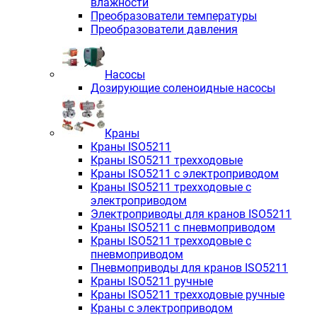
влажности
Преобразователи температуры
Преобразователи давления
Насосы
Дозирующие соленоидные насосы
Краны
Краны ISO5211
Краны ISO5211 трехходовые
Краны ISO5211 с электроприводом
Краны ISO5211 трехходовые с
электроприводом
Электроприводы для кранов ISO5211
Краны ISO5211 с пневмоприводом
Краны ISO5211 трехходовые с
пневмоприводом
Пневмоприводы для кранов ISO5211
Краны ISO5211 ручные
Краны ISO5211 трехходовые ручные
Краны с электроприводом