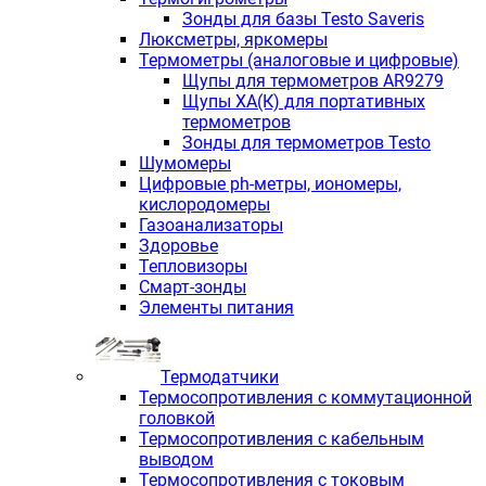
Зонды для базы Testo Saveris
Люксметры, яркомеры
Термометры (аналоговые и цифровые)
Щупы для термометров AR9279
Щупы ХА(К) для портативных
термометров
Зонды для термометров Testo
Шумомеры
Цифровые ph-метры, иономеры,
кислородомеры
Газоанализаторы
Здоровье
Тепловизоры
Смарт-зонды
Элементы питания
Термодатчики
Термосопротивления с коммутационной
головкой
Термосопротивления с кабельным
выводом
Термосопротивления с токовым