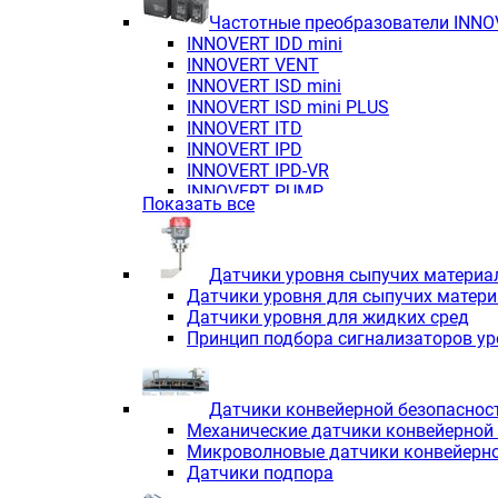
Частотные преобразователи INN
INNOVERT IDD mini
INNOVERT VENT
INNOVERT ISD mini
INNOVERT ISD mini PLUS
INNOVERT ITD
INNOVERT IРD
INNOVERT IРD-VR
INNOVERT PUMP
Показать все
Датчики уровня сыпучих материа
Датчики уровня для сыпучих матер
Датчики уровня для жидких сред
Принцип подбора сигнализаторов у
Датчики конвейерной безопаснос
Механические датчики конвейерной
Микроволновые датчики конвейерно
Датчики подпора