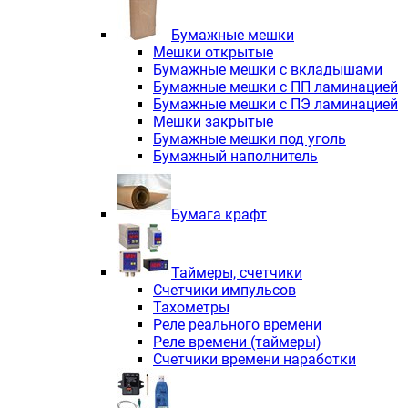
Электродвигатели асинхронные трё
Электродвигатели асинхронные тр
Бумажные мешки
Трехфазные асинхронные электродв
Мешки открытые
Независимая вентиляция INNORED
Бумажные мешки с вкладышами
Взрывозащищенная независимая ве
Бумажные мешки с ПП ламинацией
Одноступенчатые цилиндрические р
Бумажные мешки с ПЭ ламинацией
Экономичные червячные редукторы 
Мешки закрытые
Компактные мотор-редукторы INNO
Бумажные мешки под уголь
Компактные мотор-редукторы INNO
Бумажный наполнитель
Вибраторы INNORED
Вариаторы INNORED
Бумага крафт
Таймеры, счетчики
Счетчики импульсов
Тахометры
Реле реального времени
Реле времени (таймеры)
Счетчики времени наработки