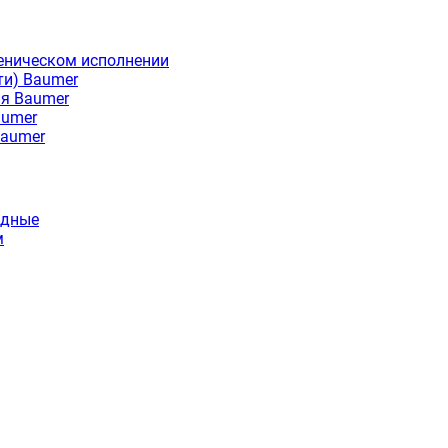
еническом исполнении
ти) Baumer
ия Baumer
aumer
Baumer
идные
м