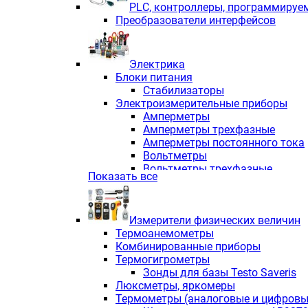
PLС, контроллеры, программируе
Преобразователи интерфейсов
Электрика
Блоки питания
Стабилизаторы
Электроизмерительные приборы
Амперметры
Амперметры трехфазные
Амперметры постоянного тока
Вольтметры
Вольтметры трехфазные
Показать все
Вольтметры постоянного тока
Частотомеры
Ваттметры
Измерители физических величин
Индикаторы аналоговых сигна
Термоанемометры
Измерители COS F
Комбинированные приборы
Комбинированные приборы од
Термогигрометры
Комбинированные приборы тр
Зонды для базы Testo Saveris
Комбинированные приборы пос
Люксметры, яркомеры
Анализаторы качества электро
Термометры (аналоговые и цифровы
Анализаторы мощности