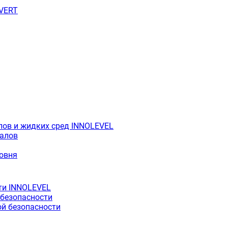
OVERT
лов и жидких сред INNOLEVEL
иалов
ровня
ти INNOLEVEL
 безопасности
й безопасности