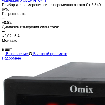
Амперметр ОВЕН ИТС-Ф1
Прибор для измерения силы переменного тока От 5 340
руб.
Погрешность:
—
±0,5%
Диапазон измерения силы тока:
—
~0,02...5 А
Монтаж:
—
в щит
В сравнение
Быстрый просмотр
Подробнее