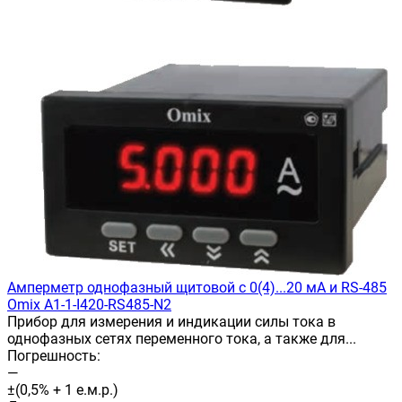
Амперметр однофазный щитовой c 0(4)...20 мА и RS-485
Omix A1-1-I420-RS485-N2
Прибор для измерения и индикации силы тока в
однофазных сетях переменного тока, а также для...
Погрешность:
—
±(0,5% + 1 е.м.р.)