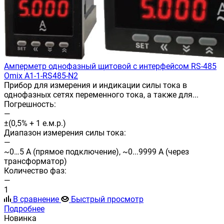
Амперметр однофазный щитовой с интерфейсом RS-485
Omix A1-1-RS485-N2
Прибор для измерения и индикации силы тока в
однофазных сетях переменного тока, а также для...
Погрешность:
—
±(0,5% + 1 е.м.р.)
Диапазон измерения силы тока:
—
~0…5 А (прямое подключение), ~0...9999 А (через
трансформатор)
Количество фаз:
—
1
В сравнение
Быстрый просмотр
Подробнее
Новинка