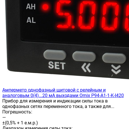
Амперметр однофазный щитовой с релейным и
аналоговым 0(4)...20 мА выходами Omix P94-A1-1-K-I420
Прибор для измерения и индикации силы тока в
однофазных сетях переменного тока, а также для...
Погрешность:
—
±(0,5% + 1 е.м.р.)
Диапазон измерения силы тока: