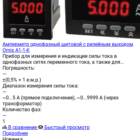
Амперметр однофазный щитовой с релейным выходом
Omix A1-1-K
Прибор для измерения и индикации силы тока в
однофазных сетях переменного тока, а также для...
Погрешность:
—
±(0,5% + 1 е.м.р.)
Диапазон измерения силы тока:
—
~0...5 А (прямое подключение), ~0...9999 А (через
трансформатор)
Количество фаз:
—
1
В сравнение
Быстрый просмотр
Подробнее
Новинка