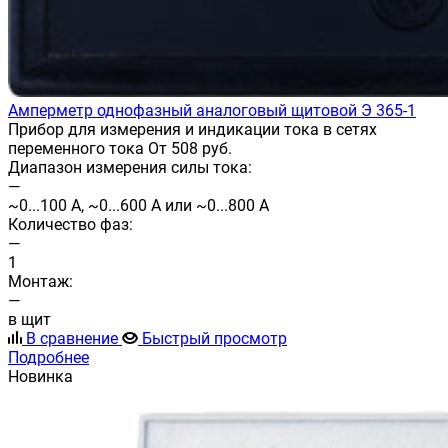
Амперметр однофазный аналоговый щитовой Э 365-1
Прибор для измерения и индикации тока в сетях
переменного тока От 508 руб.
Диапазон измерения силы тока:
—
~0...100 А, ~0...600 А или ~0...800 А
Количество фаз:
—
1
Монтаж:
—
в щит
В сравнение
Быстрый просмотр
Подробнее
Новинка