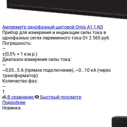
Амперметр однофазный щитовой Omix A1-1-N3
Прибор для измерения и индикации силы тока в
однофазных сетях переменного тока От 2 565 руб.
Погрешность:
—
±(0,5% + 1 е.м.р.)
Диапазон измерения силы тока:
—
~0,05…5 А (прямое подключение), ~0...10 кА (через
трансформатор)
Количество фаз:
—
1
В сравнение
Быстрый просмотр
Подробнее
Новинка