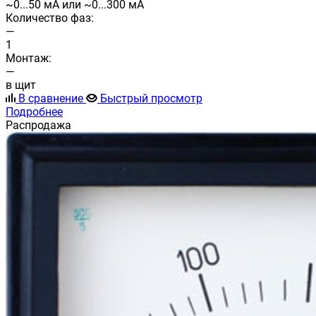
~0...50 мА или ~0...300 мА
Количество фаз:
—
1
Монтаж:
—
в щит
В сравнение
Быстрый просмотр
Подробнее
Распродажа