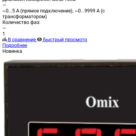
—
~0...5 А (прямое подключение), ~0...9999 А (с
трансформатором)
Количество фаз:
—
1
В сравнение
Быстрый просмотр
Подробнее
Новинка