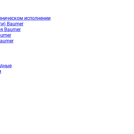
еническом исполнении
ти) Baumer
ия Baumer
aumer
Baumer
идные
м