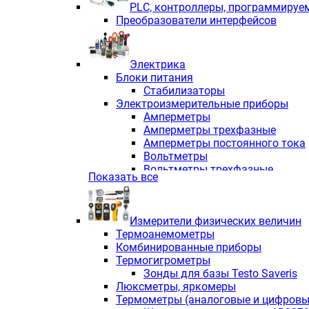
PLС, контроллеры, программируе
Преобразователи интерфейсов
Электрика
Блоки питания
Стабилизаторы
Электроизмерительные приборы
Амперметры
Амперметры трехфазные
Амперметры постоянного тока
Вольтметры
Вольтметры трехфазные
Показать все
Вольтметры постоянного тока
Частотомеры
Ваттметры
Измерители физических величин
Индикаторы аналоговых сигна
Термоанемометры
Измерители COS F
Комбинированные приборы
Комбинированные приборы од
Термогигрометры
Комбинированные приборы тр
Зонды для базы Testo Saveris
Комбинированные приборы пос
Люксметры, яркомеры
Анализаторы качества электро
Термометры (аналоговые и цифровы
Анализаторы мощности