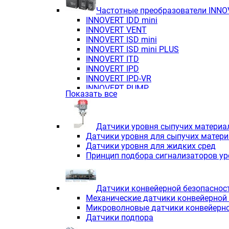
Частотные преобразователи INN
INNOVERT IDD mini
INNOVERT VENT
INNOVERT ISD mini
INNOVERT ISD mini PLUS
INNOVERT ITD
INNOVERT IРD
INNOVERT IРD-VR
INNOVERT PUMP
Показать все
Датчики уровня сыпучих материа
Датчики уровня для сыпучих матер
Датчики уровня для жидких сред
Принцип подбора сигнализаторов у
Датчики конвейерной безопаснос
Механические датчики конвейерной
Микроволновые датчики конвейерно
Датчики подпора