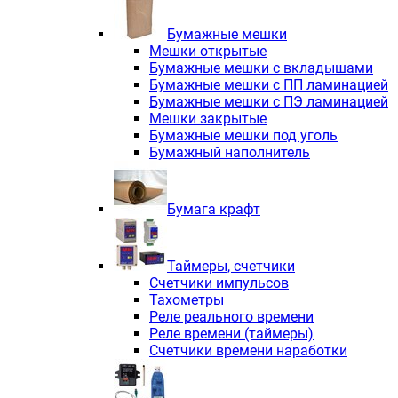
Электродвигатели асинхронные трё
Электродвигатели асинхронные тр
Бумажные мешки
Трехфазные асинхронные электродв
Мешки открытые
Независимая вентиляция INNORED
Бумажные мешки с вкладышами
Взрывозащищенная независимая ве
Бумажные мешки с ПП ламинацией
Одноступенчатые цилиндрические р
Бумажные мешки с ПЭ ламинацией
Экономичные червячные редукторы 
Мешки закрытые
Компактные мотор-редукторы INNO
Бумажные мешки под уголь
Компактные мотор-редукторы INNO
Бумажный наполнитель
Вибраторы INNORED
Вариаторы INNORED
Бумага крафт
Таймеры, счетчики
Счетчики импульсов
Тахометры
Реле реального времени
Реле времени (таймеры)
Счетчики времени наработки