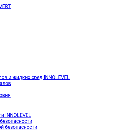
OVERT
лов и жидких сред INNOLEVEL
иалов
ровня
ти INNOLEVEL
 безопасности
й безопасности