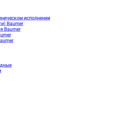
еническом исполнении
ти) Baumer
ия Baumer
aumer
Baumer
идные
м