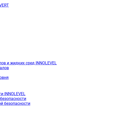
OVERT
лов и жидких сред INNOLEVEL
иалов
ровня
ти INNOLEVEL
 безопасности
й безопасности