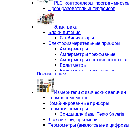
PLС, контроллеры, программируе
Преобразователи интерфейсов
Электрика
Блоки питания
Стабилизаторы
Электроизмерительные приборы
Амперметры
Амперметры трехфазные
Амперметры постоянного тока
Вольтметры
Вольтметры трехфазные
Показать все
Вольтметры постоянного тока
Частотомеры
Ваттметры
Измерители физических величин
Индикаторы аналоговых сигна
Термоанемометры
Измерители COS F
Комбинированные приборы
Комбинированные приборы од
Термогигрометры
Комбинированные приборы тр
Зонды для базы Testo Saveris
Комбинированные приборы пос
Люксметры, яркомеры
Анализаторы качества электро
Термометры (аналоговые и цифровы
Анализаторы мощности