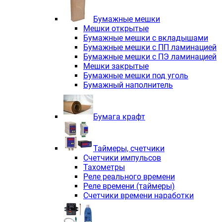
Электродвигатели асинхронные трё
Электродвигатели асинхронные тр
Бумажные мешки
Трехфазные асинхронные электродв
Мешки открытые
Независимая вентиляция INNORED
Бумажные мешки с вкладышами
Взрывозащищенная независимая ве
Бумажные мешки с ПП ламинацией
Одноступенчатые цилиндрические р
Бумажные мешки с ПЭ ламинацией
Экономичные червячные редукторы 
Мешки закрытые
Компактные мотор-редукторы INNO
Бумажные мешки под уголь
Компактные мотор-редукторы INNO
Бумажный наполнитель
Вибраторы INNORED
Вариаторы INNORED
Бумага крафт
Таймеры, счетчики
Счетчики импульсов
Тахометры
Реле реального времени
Реле времени (таймеры)
Счетчики времени наработки