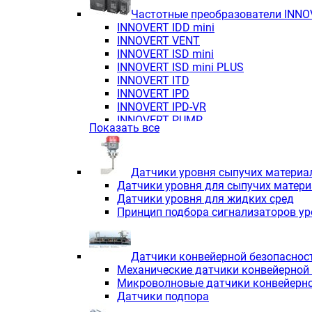
Частотные преобразователи INN
INNOVERT IDD mini
INNOVERT VENT
INNOVERT ISD mini
INNOVERT ISD mini PLUS
INNOVERT ITD
INNOVERT IРD
INNOVERT IРD-VR
INNOVERT PUMP
Показать все
Датчики уровня сыпучих материа
Датчики уровня для сыпучих матер
Датчики уровня для жидких сред
Принцип подбора сигнализаторов у
Датчики конвейерной безопаснос
Механические датчики конвейерной
Микроволновые датчики конвейерно
Датчики подпора