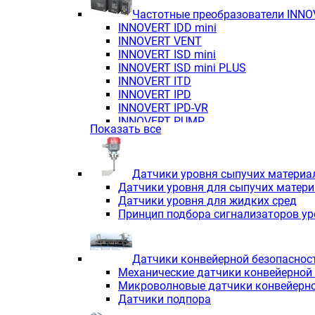
Частотные преобразователи INN
INNOVERT IDD mini
INNOVERT VENT
INNOVERT ISD mini
INNOVERT ISD mini PLUS
INNOVERT ITD
INNOVERT IРD
INNOVERT IРD-VR
INNOVERT PUMP
Показать все
Датчики уровня сыпучих материа
Датчики уровня для сыпучих матер
Датчики уровня для жидких сред
Принцип подбора сигнализаторов у
Датчики конвейерной безопаснос
Механические датчики конвейерной
Микроволновые датчики конвейерно
Датчики подпора