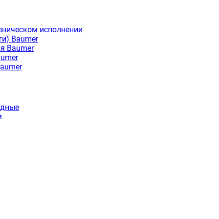
еническом исполнении
ти) Baumer
ия Baumer
aumer
Baumer
идные
м