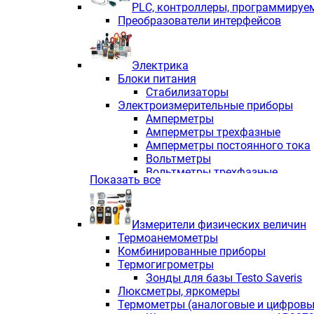
PLС, контроллеры, программируе
Преобразователи интерфейсов
Электрика
Блоки питания
Стабилизаторы
Электроизмерительные приборы
Амперметры
Амперметры трехфазные
Амперметры постоянного тока
Вольтметры
Вольтметры трехфазные
Показать все
Вольтметры постоянного тока
Частотомеры
Ваттметры
Измерители физических величин
Индикаторы аналоговых сигна
Термоанемометры
Измерители COS F
Комбинированные приборы
Комбинированные приборы од
Термогигрометры
Комбинированные приборы тр
Зонды для базы Testo Saveris
Комбинированные приборы пос
Люксметры, яркомеры
Анализаторы качества электро
Термометры (аналоговые и цифровы
Анализаторы мощности