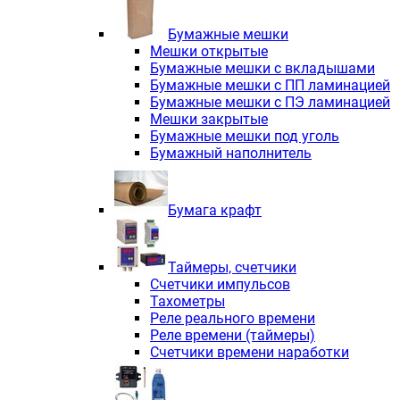
Электродвигатели асинхронные трё
Электродвигатели асинхронные тр
Бумажные мешки
Трехфазные асинхронные электродв
Мешки открытые
Независимая вентиляция INNORED
Бумажные мешки с вкладышами
Взрывозащищенная независимая ве
Бумажные мешки с ПП ламинацией
Одноступенчатые цилиндрические р
Бумажные мешки с ПЭ ламинацией
Экономичные червячные редукторы 
Мешки закрытые
Компактные мотор-редукторы INNO
Бумажные мешки под уголь
Компактные мотор-редукторы INNO
Бумажный наполнитель
Вибраторы INNORED
Вариаторы INNORED
Бумага крафт
Таймеры, счетчики
Счетчики импульсов
Тахометры
Реле реального времени
Реле времени (таймеры)
Счетчики времени наработки