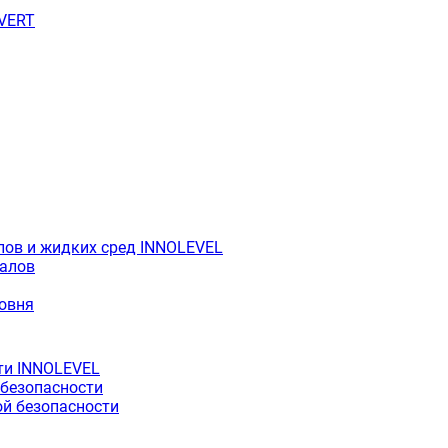
OVERT
лов и жидких сред INNOLEVEL
иалов
ровня
ти INNOLEVEL
 безопасности
й безопасности