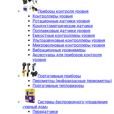
Приборы контроля уровня
Контроллеры уровня
Ротационные датчики уровня
Кондуктометрические датчики
Поплавковые датчики уровня
Емкостные контроллеры уровня
Ультразвуковые контроллеры уровня
Микроволновые контроллеры уровня
Вибрационные уровнемеры
Аксессуары для приборов контроля
уровня
Портативные приборы
Пирометры (инфракрасные термометры)
Портативные тепловизоры
Системы беспроводного управления
«умный дом»
Передатчики