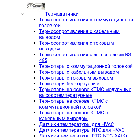
Термодатчики
Термосопротивления с коммутационной
головкой
Термосопротивления с кабельным
выводом
Термосопротивления с токовым
выходом
Термосопротивления с интерфейсом RS-
485
Термопары с коммутационной головкой
Термопары с кабельным выводом
Термопары с токовым выходом
Термопары бескорпусные
Термопары на основе КТМС модульные
высокотемпературные
Термопары на основе КТМС с
коммутационной головкой
Термопары на основе КТМС с
кабельным выводом
Датчики температуры для HVAC
Датчики температуры NTC для HVAC
Датчики температуры PTС, NTC, ХА(К),