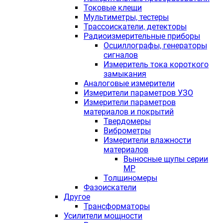
Токовые клещи
Мультиметры, тестеры
Трассоискатели, детекторы
Радиоизмерительные приборы
Осциллографы, генераторы
сигналов
Измеритель тока короткого
замыкания
Аналоговые измерители
Измерители параметров УЗО
Измерители параметров
материалов и покрытий
Твердомеры
Виброметры
Измерители влажности
материалов
Выносные щупы серии
МР
Толщиномеры
Фазоискатели
Другое
Трансформаторы
Усилители мощности