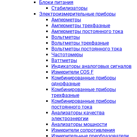
Блоки питания
Стабилизаторы
Электроизмерительные приборы
Амперметры
Амперметры трехфазные
Амперметры постоянного тока
Вольтметры
Вольтметры трехфазные
Вольтметры постоянного тока
Частотомеры
Ваттметры
Индикаторы аналоговых сигналов
Измерители COS F
Комбинированные приборы
однофазные
Комбинированные приборы
трехфазные
Комбинированные приборы
постоянного тока
Анализаторы качества
электроэнергии
Анализаторы мощности
Измерители сопротивления
Измерительные преобразователи