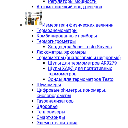
Регуляторы мощности
Автоматический ввод резерва
Измерители физических величин
Термоанемометры
Комбинированные приборы
Термогигрометры
Зонды для базы Testo Saveris
Люксметры, яркомеры
Термометры (аналоговые и цифровые)
Щупы для термометров AR9279
Щупы ХА(К) для портативных
термометров
Зонды для термометров Testo
Шумомеры
Цифровые ph-метры, иономеры,
кислородомеры
Газоанализаторы
Здоровье
Тепловизоры
Смарт-зонды
Элементы питания