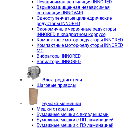
Независимая вентиляция INNORED
Взрывозащищенная независимая
вентиляция INNOVARI
Одноступенчатые цилиндрические
редукторы INNORED
Экономичные червячные редукторы
INNORED в квадратном корпусе
Компактные мотор-редукторы INNORED
Компактные мотор-редукторы INNORED
MC
Вибраторы INNORED
Вариаторы INNORED
Электродвигатели
Шаговые приводы
Бумажные мешки
Мешки открытые
Бумажные мешки с вкладышами
Бумажные мешки с ПП ламинацией
Бумажные мешки с ПЭ ламинацией