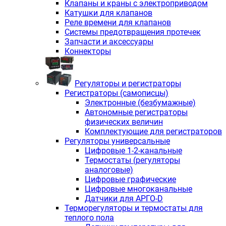
Клапаны и краны с электроприводом
Катушки для клапанов
Реле времени для клапанов
Системы предотвращения протечек
Запчасти и аксессуары
Коннекторы
Регуляторы и регистраторы
Регистраторы (самописцы)
Электронные (безбумажные)
Автономные регистраторы
физических величин
Комплектующие для регистраторов
Регуляторы универсальные
Цифровые 1-2-канальные
Термостаты (регуляторы
аналоговые)
Цифровые графические
Цифровые многоканальные
Датчики для АРГО-D
Терморегуляторы и термостаты для
теплого пола