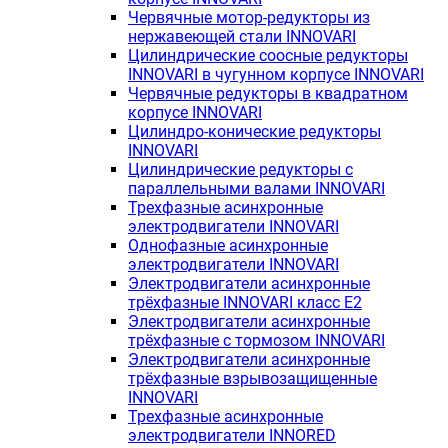
Червячные мотор-редукторы из
нержавеющей стали INNOVARI
Цилиндрические соосные редукторы
INNOVARI в чугунном корпусе INNOVARI
Червячные редукторы в квадратном
корпусе INNOVARI
Цилиндро-конические редукторы
INNOVARI
Цилиндрические редукторы с
параллельными валами INNOVARI
Трехфазные асинхронные
электродвигатели INNOVARI
Однофазные асинхронные
электродвигатели INNOVARI
Электродвигатели асинхронные
трёхфазные INNOVARI класс E2
Электродвигатели асинхронные
трёхфазные с тормозом INNOVARI
Электродвигатели асинхронные
трёхфазные взрывозащищенные
INNOVARI
Трехфазные асинхронные
электродвигатели INNORED