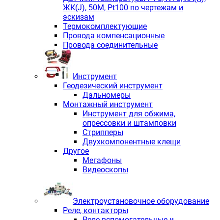
ЖК(J), 50М, Pt100 по чертежам и
эскизам
Термокомплектующие
Провода компенсационные
Провода соединительные
Инструмент
Геодезический инструмент
Дальномеры
Монтажный инструмент
Инструмент для обжима,
опрессовки и штамповки
Стрипперы
Двухкомпонентные клещи
Другое
Мегафоны
Видеоскопы
Электроустановочное оборудование
Реле, контакторы
Реле вспомогательные и