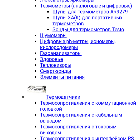
Термометры (аналоговые и цифровые)
Щупы для термометров AR9279
Щупы ХА(К) для портативных
термометров
Зонды для термометров Testo
Шумомеры
Цифровые ph-метры, иономеры,
кислородомеры
Газоанализаторы
Здоровье
Тепловизоры
Смарт-зонды
Элементы питания
Термодатчики
Термосопротивления с коммутационной
головкой
Термосопротивления с кабельным
выводом
Термосопротивления с токовым
выходом
Термосопротивления с интерфейсом RS-