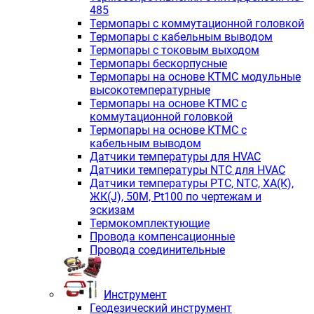
485
Термопары с коммутационной головкой
Термопары с кабельным выводом
Термопары с токовым выходом
Термопары бескорпусные
Термопары на основе КТМС модульные
высокотемпературные
Термопары на основе КТМС с
коммутационной головкой
Термопары на основе КТМС с
кабельным выводом
Датчики температуры для HVAC
Датчики температуры NTC для HVAC
Датчики температуры PTС, NTC, ХА(К),
ЖК(J), 50М, Pt100 по чертежам и
эскизам
Термокомплектующие
Провода компенсационные
Провода соединительные
Инструмент
Геодезический инструмент