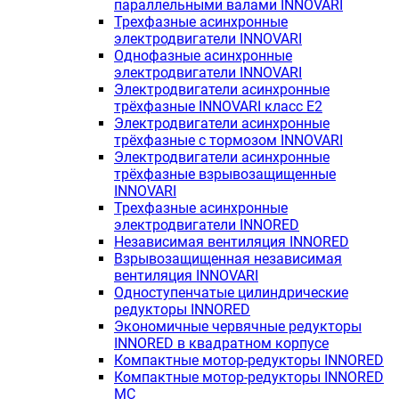
параллельными валами INNOVARI
Трехфазные асинхронные
электродвигатели INNOVARI
Однофазные асинхронные
электродвигатели INNOVARI
Электродвигатели асинхронные
трёхфазные INNOVARI класс E2
Электродвигатели асинхронные
трёхфазные с тормозом INNOVARI
Электродвигатели асинхронные
трёхфазные взрывозащищенные
INNOVARI
Трехфазные асинхронные
электродвигатели INNORED
Независимая вентиляция INNORED
Взрывозащищенная независимая
вентиляция INNOVARI
Одноступенчатые цилиндрические
редукторы INNORED
Экономичные червячные редукторы
INNORED в квадратном корпусе
Компактные мотор-редукторы INNORED
Компактные мотор-редукторы INNORED
MC