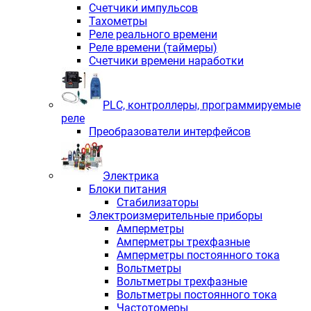
Счетчики импульсов
Тахометры
Реле реального времени
Реле времени (таймеры)
Счетчики времени наработки
PLС, контроллеры, программируемые
реле
Преобразователи интерфейсов
Электрика
Блоки питания
Стабилизаторы
Электроизмерительные приборы
Амперметры
Амперметры трехфазные
Амперметры постоянного тока
Вольтметры
Вольтметры трехфазные
Вольтметры постоянного тока
Частотомеры