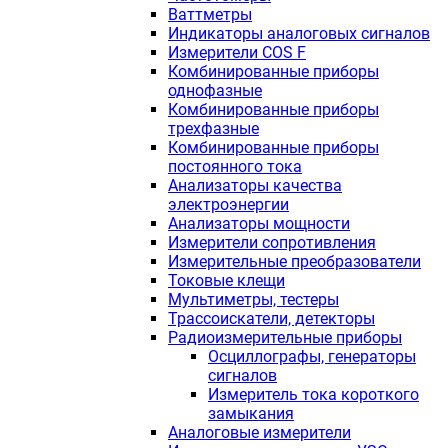
Ваттметры
Индикаторы аналоговых сигналов
Измерители COS F
Комбинированные приборы
однофазные
Комбинированные приборы
трехфазные
Комбинированные приборы
постоянного тока
Анализаторы качества
электроэнергии
Анализаторы мощности
Измерители сопротивления
Измерительные преобразователи
Токовые клещи
Мультиметры, тестеры
Трассоискатели, детекторы
Радиоизмерительные приборы
Осциллографы, генераторы
сигналов
Измеритель тока короткого
замыкания
Аналоговые измерители