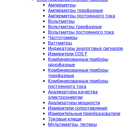
Амперметры
Амперметры трехфазные
Амперметры постоянного тока
Вольтметры
Вольтметры трехфазные
Вольтметры постоянного тока
Частотомеры
Ваттметры
Индикаторы аналоговых сигналов
Измерители COS F
Комбинированные приборы
однофазные
Комбинированные приборы
трехфазные
Комбинированные приборы
постоянного тока
Анализаторы качества
электроэнергии
Анализаторы мощности
Измерители сопротивления
Измерительные преобразователи
Токовые клещи
Мультиметры, тестеры