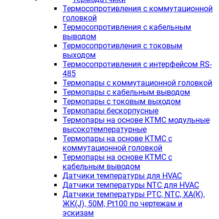
Термосопротивления с коммутационной
головкой
Термосопротивления с кабельным
выводом
Термосопротивления с токовым
выходом
Термосопротивления с интерфейсом RS-
485
Термопары с коммутационной головкой
Термопары с кабельным выводом
Термопары с токовым выходом
Термопары бескорпусные
Термопары на основе КТМС модульные
высокотемпературные
Термопары на основе КТМС с
коммутационной головкой
Термопары на основе КТМС с
кабельным выводом
Датчики температуры для HVAC
Датчики температуры NTC для HVAC
Датчики температуры PTС, NTC, ХА(К),
ЖК(J), 50М, Pt100 по чертежам и
эскизам