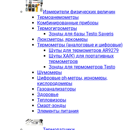
Измерители физических величин
Термоанемометры
Комбинированные приборы
Термогигрометры
Зонды для базы Testo Saveris
Люксметры, яркомеры
Термометры (аналоговые и цифровые)
Щупы для термометров AR9279
Щупы ХА(К) для портативных
термометров
Зонды для термометров Testo
Шумомеры
Цифровые ph-метры, иономеры,
кислородомеры
Газоанализаторы
Здоровье
Тепловизоры
Смарт-зонды
Элементы питания
Термодатчики