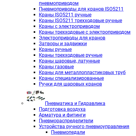
пневмоприводом
Пневмоприводы для кранов ISO5211
Краны ISO5211 ручные
Краны ISO5211 трехходовые ручные
Краны с электроприводом
Краны трехходовые с электроприводом
Электроприводы для кранов
Затворы и задвижки
Краны ручные
Краны трехходовые ручные
Краны шаровые, латунные
Краны газовые
Краны для металлопластиковых труб
Краны специализированные
Ручки для шаровых кранов
Пневматика и Гидравлика
Подготовка воздуха
Арматура и фитинги
Пневмораспределители
Устройства ручного пневмоуправления
Пневмопедали