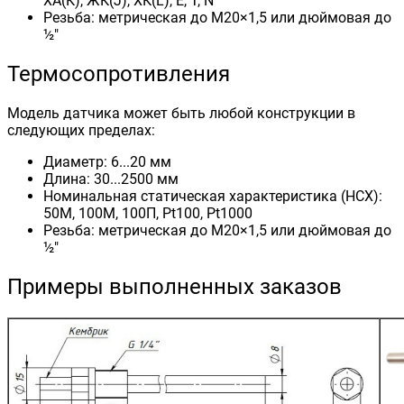
ХА(К), ЖК(J), ХК(L), E, T, N
Резьба: метрическая до М20×1,5 или дюймовая до
½"
Термосопротивления
Модель датчика может быть любой конструкции в
следующих пределах:
Диаметр: 6...20 мм
Длина: 30...2500 мм
Номинальная статическая характеристика (НСХ):
50М, 100М, 100П, Pt100, Pt1000
Резьба: метрическая до М20×1,5 или дюймовая до
½"
Примеры выполненных заказов