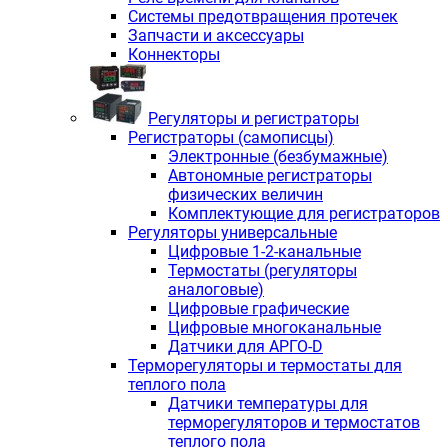
Системы предотвращения протечек
Запчасти и аксессуары
Коннекторы
Регуляторы и регистраторы
Регистраторы (самописцы)
Электронные (безбумажные)
Автономные регистраторы
физических величин
Комплектующие для регистраторов
Регуляторы универсальные
Цифровые 1-2-канальные
Термостаты (регуляторы
аналоговые)
Цифровые графические
Цифровые многоканальные
Датчики для АРГО-D
Терморегуляторы и термостаты для
теплого пола
Датчики температуры для
терморегуляторов и термостатов
теплого пола