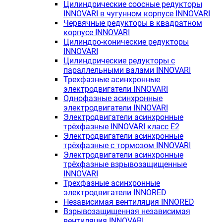
Цилиндрические соосные редукторы
INNOVARI в чугунном корпусе INNOVARI
Червячные редукторы в квадратном
корпусе INNOVARI
Цилиндро-конические редукторы
INNOVARI
Цилиндрические редукторы с
параллельными валами INNOVARI
Трехфазные асинхронные
электродвигатели INNOVARI
Однофазные асинхронные
электродвигатели INNOVARI
Электродвигатели асинхронные
трёхфазные INNOVARI класс E2
Электродвигатели асинхронные
трёхфазные с тормозом INNOVARI
Электродвигатели асинхронные
трёхфазные взрывозащищенные
INNOVARI
Трехфазные асинхронные
электродвигатели INNORED
Независимая вентиляция INNORED
Взрывозащищенная независимая
вентиляция INNOVARI