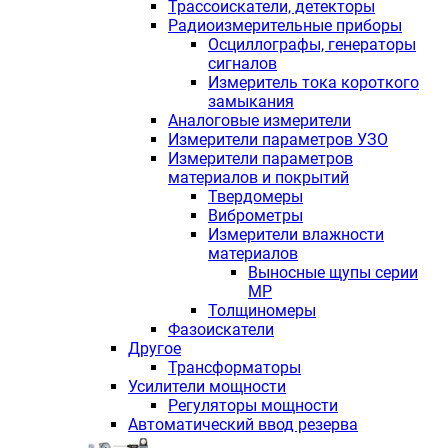
Трассоискатели, детекторы
Радиоизмерительные приборы
Осциллографы, генераторы
сигналов
Измеритель тока короткого
замыкания
Аналоговые измерители
Измерители параметров УЗО
Измерители параметров
материалов и покрытий
Твердомеры
Виброметры
Измерители влажности
материалов
Выносные щупы серии
МР
Толщиномеры
Фазоискатели
Другое
Трансформаторы
Усилители мощности
Регуляторы мощности
Автоматический ввод резерва