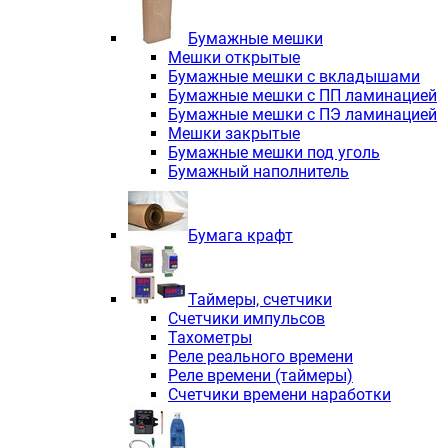
Электродвигатели асинхронные трё
Электродвигатели асинхронные тр
Бумажные мешки
Трехфазные асинхронные электродв
Мешки открытые
Независимая вентиляция INNORED
Бумажные мешки с вкладышами
Взрывозащищенная независимая ве
Бумажные мешки с ПП ламинацией
Одноступенчатые цилиндрические р
Бумажные мешки с ПЭ ламинацией
Экономичные червячные редукторы 
Мешки закрытые
Компактные мотор-редукторы INNO
Бумажные мешки под уголь
Компактные мотор-редукторы INNO
Бумажный наполнитель
Вибраторы INNORED
Вариаторы INNORED
Бумага крафт
Таймеры, счетчики
Счетчики импульсов
Тахометры
Реле реального времени
Реле времени (таймеры)
Счетчики времени наработки