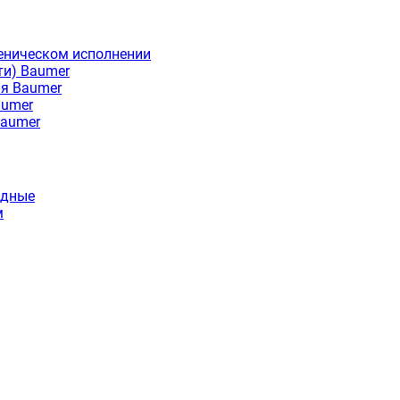
еническом исполнении
ти) Baumer
ия Baumer
aumer
Baumer
идные
м