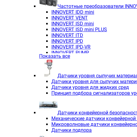
Частотные преобразователи INN
INNOVERT IDD mini
INNOVERT VENT
INNOVERT ISD mini
INNOVERT ISD mini PLUS
INNOVERT ITD
INNOVERT IРD
INNOVERT IРD-VR
INNOVERT PUMP
Показать все
Датчики уровня сыпучих материа
Датчики уровня для сыпучих матер
Датчики уровня для жидких сред
Принцип подбора сигнализаторов у
Датчики конвейерной безопаснос
Механические датчики конвейерной
Микроволновые датчики конвейерно
Датчики подпора