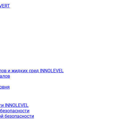
OVERT
лов и жидких сред INNOLEVEL
иалов
ровня
ти INNOLEVEL
 безопасности
й безопасности