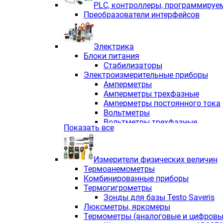
PLС, контроллеры, программируе
Преобразователи интерфейсов
Электрика
Блоки питания
Стабилизаторы
Электроизмерительные приборы
Амперметры
Амперметры трехфазные
Амперметры постоянного тока
Вольтметры
Вольтметры трехфазные
Показать все
Вольтметры постоянного тока
Частотомеры
Ваттметры
Измерители физических величин
Индикаторы аналоговых сигна
Термоанемометры
Измерители COS F
Комбинированные приборы
Комбинированные приборы од
Термогигрометры
Комбинированные приборы тр
Зонды для базы Testo Saveris
Комбинированные приборы пос
Люксметры, яркомеры
Анализаторы качества электро
Термометры (аналоговые и цифровы
Анализаторы мощности