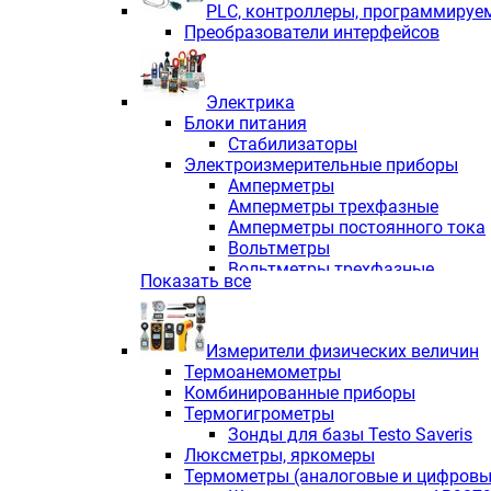
PLС, контроллеры, программируе
Преобразователи интерфейсов
Электрика
Блоки питания
Стабилизаторы
Электроизмерительные приборы
Амперметры
Амперметры трехфазные
Амперметры постоянного тока
Вольтметры
Вольтметры трехфазные
Показать все
Вольтметры постоянного тока
Частотомеры
Ваттметры
Измерители физических величин
Индикаторы аналоговых сигна
Термоанемометры
Измерители COS F
Комбинированные приборы
Комбинированные приборы од
Термогигрометры
Комбинированные приборы тр
Зонды для базы Testo Saveris
Комбинированные приборы пос
Люксметры, яркомеры
Анализаторы качества электро
Термометры (аналоговые и цифровы
Анализаторы мощности