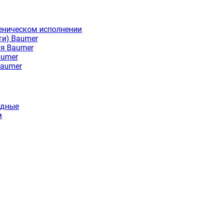
еническом исполнении
ти) Baumer
ия Baumer
aumer
Baumer
идные
м