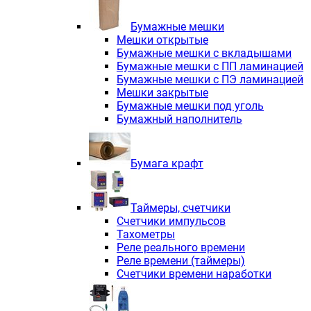
Электродвигатели асинхронные трё
Электродвигатели асинхронные тр
Бумажные мешки
Трехфазные асинхронные электродв
Мешки открытые
Независимая вентиляция INNORED
Бумажные мешки с вкладышами
Взрывозащищенная независимая ве
Бумажные мешки с ПП ламинацией
Одноступенчатые цилиндрические р
Бумажные мешки с ПЭ ламинацией
Экономичные червячные редукторы 
Мешки закрытые
Компактные мотор-редукторы INNO
Бумажные мешки под уголь
Компактные мотор-редукторы INNO
Бумажный наполнитель
Вибраторы INNORED
Вариаторы INNORED
Бумага крафт
Таймеры, счетчики
Счетчики импульсов
Тахометры
Реле реального времени
Реле времени (таймеры)
Счетчики времени наработки