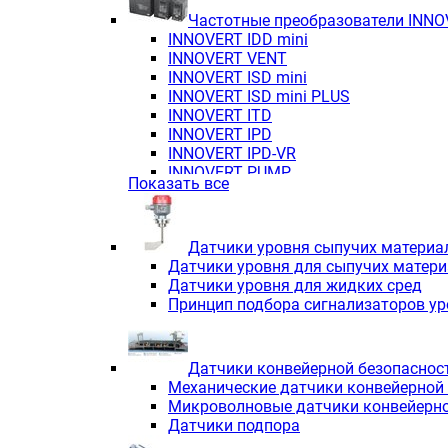
Частотные преобразователи INN
INNOVERT IDD mini
INNOVERT VENT
INNOVERT ISD mini
INNOVERT ISD mini PLUS
INNOVERT ITD
INNOVERT IРD
INNOVERT IРD-VR
INNOVERT PUMP
Показать все
Датчики уровня сыпучих материа
Датчики уровня для сыпучих матер
Датчики уровня для жидких сред
Принцип подбора сигнализаторов у
Датчики конвейерной безопаснос
Механические датчики конвейерной
Микроволновые датчики конвейерно
Датчики подпора