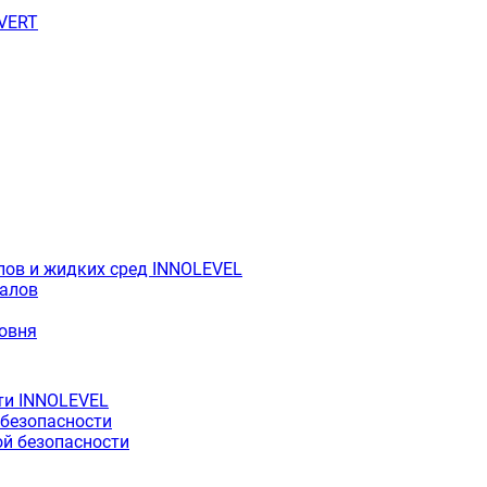
OVERT
лов и жидких сред INNOLEVEL
иалов
ровня
ти INNOLEVEL
 безопасности
й безопасности