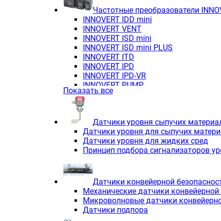
Частотные преобразователи INN
INNOVERT IDD mini
INNOVERT VENT
INNOVERT ISD mini
INNOVERT ISD mini PLUS
INNOVERT ITD
INNOVERT IРD
INNOVERT IРD-VR
INNOVERT PUMP
Показать все
Датчики уровня сыпучих материа
Датчики уровня для сыпучих матер
Датчики уровня для жидких сред
Принцип подбора сигнализаторов у
Датчики конвейерной безопаснос
Механические датчики конвейерной
Микроволновые датчики конвейерно
Датчики подпора