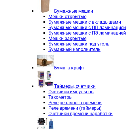
Электродвигатели асинхронные трё
Электродвигатели асинхронные тр
Бумажные мешки
Трехфазные асинхронные электродв
Мешки открытые
Независимая вентиляция INNORED
Бумажные мешки с вкладышами
Взрывозащищенная независимая ве
Бумажные мешки с ПП ламинацией
Одноступенчатые цилиндрические р
Бумажные мешки с ПЭ ламинацией
Экономичные червячные редукторы 
Мешки закрытые
Компактные мотор-редукторы INNO
Бумажные мешки под уголь
Компактные мотор-редукторы INNO
Бумажный наполнитель
Вибраторы INNORED
Вариаторы INNORED
Бумага крафт
Таймеры, счетчики
Счетчики импульсов
Тахометры
Реле реального времени
Реле времени (таймеры)
Счетчики времени наработки