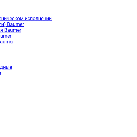
еническом исполнении
ти) Baumer
ия Baumer
aumer
Baumer
идные
м