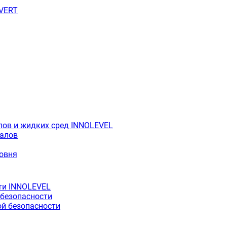
OVERT
лов и жидких сред INNOLEVEL
иалов
ровня
ти INNOLEVEL
 безопасности
й безопасности