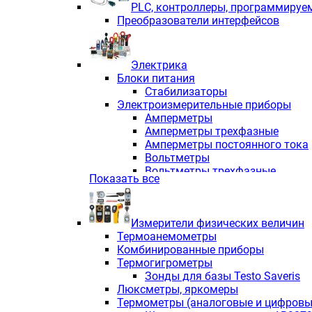
PLС, контроллеры, программируе
Преобразователи интерфейсов
Электрика
Блоки питания
Стабилизаторы
Электроизмерительные приборы
Амперметры
Амперметры трехфазные
Амперметры постоянного тока
Вольтметры
Вольтметры трехфазные
Показать все
Вольтметры постоянного тока
Частотомеры
Ваттметры
Измерители физических величин
Индикаторы аналоговых сигна
Термоанемометры
Измерители COS F
Комбинированные приборы
Комбинированные приборы од
Термогигрометры
Комбинированные приборы тр
Зонды для базы Testo Saveris
Комбинированные приборы пос
Люксметры, яркомеры
Анализаторы качества электро
Термометры (аналоговые и цифровы
Анализаторы мощности