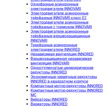
Однофазные асинхронные
электродвигатели INNOVARI
Электродвигатели асинхронные
трёхфазные INNOVARI класс E2
Электродвигатели асинхронные
трёхфазные с тормозом INNOVARI
Электродвигатели асинхронные
трёхфазные взрывозащищенные
INNOVARI
Трехфазные асинхронные
электродвигатели INNORED
Независимая вентиляция INNORED
Взрывозащищенная независимая
вентиляция INNOVARI
Одноступенчатые цилиндрические
редукторы INNORED
Экономичные червячные редукторы
INNORED в квадратном корпусе
Компактные мотор-редукторы INNORED
Компактные мотор-редукторы INNORED
MC
Вибраторы INNORED
Вариаторы INNORED