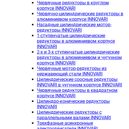
Червячные редукторы в круглом
корпусе INNOVARI
Червячно-цилиндрические редукторы в
алюминиевом корпусе INNOVARI
Насадные цилиндрические мотор-
редукторы INNOVARI
1-ступенчатые цилиндрические
редукторы в алюминиевом корпусе
INNOVARI
2-х и 3-х ступенчатые цилиндрические
редукторы в алюминиевом и чугунном
корпусе INNOVARI
Червячные мотор-редукторы из
нержавеющей стали INNOVARI
Цилиндрические соосные редукторы
INNOVARI в чугунном корпусе INNOVARI
Червячные редукторы в квадратном
корпусе INNOVARI
Цилиндро-конические редукторы
INNOVARI
Цилиндрические редукторы с
параллельными валами INNOVARI
Трехфазные асинхронные
электродвигатели INNOVARI