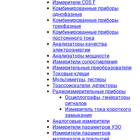
Измерители COS F
Комбинированные приборы
однофазные
Комбинированные приборы
трехфазные
Комбинированные приборы
постоянного тока
Анализаторы качества
электроэнергии
Анализаторы мощности
Измерители сопротивления
Измерительные преобразователи
Токовые клещи
Мультиметры, тестеры
Трассоискатели, детекторы
Радиоизмерительные приборы
Осциллографы, генераторы
сигналов
Измеритель тока короткого
замыкания
Аналоговые измерители
Измерители параметров УЗО
Измерители параметров
материалов и покрытий