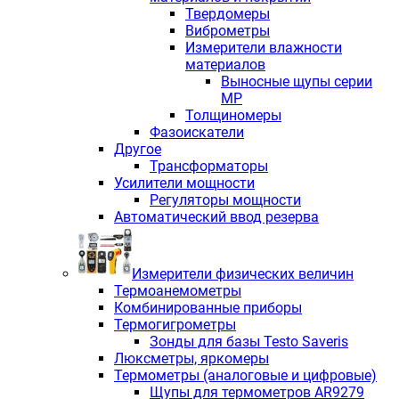
Твердомеры
Виброметры
Измерители влажности
материалов
Выносные щупы серии
МР
Толщиномеры
Фазоискатели
Другое
Трансформаторы
Усилители мощности
Регуляторы мощности
Автоматический ввод резерва
Измерители физических величин
Термоанемометры
Комбинированные приборы
Термогигрометры
Зонды для базы Testo Saveris
Люксметры, яркомеры
Термометры (аналоговые и цифровые)
Щупы для термометров AR9279