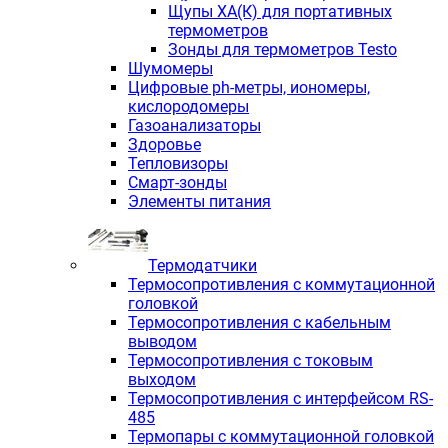
Щупы ХА(К) для портативных
термометров
Зонды для термометров Testo
Шумомеры
Цифровые ph-метры, иономеры,
кислородомеры
Газоанализаторы
Здоровье
Тепловизоры
Смарт-зонды
Элементы питания
Термодатчики
Термосопротивления с коммутационной
головкой
Термосопротивления с кабельным
выводом
Термосопротивления с токовым
выходом
Термосопротивления с интерфейсом RS-
485
Термопары с коммутационной головкой