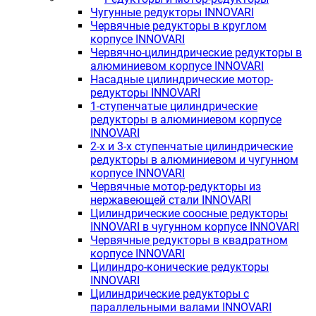
Чугунные редукторы INNOVARI
Червячные редукторы в круглом
корпусе INNOVARI
Червячно-цилиндрические редукторы в
алюминиевом корпусе INNOVARI
Насадные цилиндрические мотор-
редукторы INNOVARI
1-ступенчатые цилиндрические
редукторы в алюминиевом корпусе
INNOVARI
2-х и 3-х ступенчатые цилиндрические
редукторы в алюминиевом и чугунном
корпусе INNOVARI
Червячные мотор-редукторы из
нержавеющей стали INNOVARI
Цилиндрические соосные редукторы
INNOVARI в чугунном корпусе INNOVARI
Червячные редукторы в квадратном
корпусе INNOVARI
Цилиндро-конические редукторы
INNOVARI
Цилиндрические редукторы с
параллельными валами INNOVARI