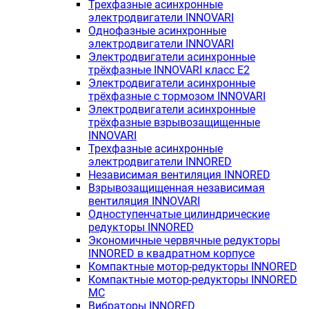
Трехфазные асинхронные
электродвигатели INNOVARI
Однофазные асинхронные
электродвигатели INNOVARI
Электродвигатели асинхронные
трёхфазные INNOVARI класс E2
Электродвигатели асинхронные
трёхфазные с тормозом INNOVARI
Электродвигатели асинхронные
трёхфазные взрывозащищенные
INNOVARI
Трехфазные асинхронные
электродвигатели INNORED
Независимая вентиляция INNORED
Взрывозащищенная независимая
вентиляция INNOVARI
Одноступенчатые цилиндрические
редукторы INNORED
Экономичные червячные редукторы
INNORED в квадратном корпусе
Компактные мотор-редукторы INNORED
Компактные мотор-редукторы INNORED
MC
Вибраторы INNORED