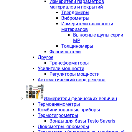
Измерители параметров
материалов и покрытий
Твердомеры
Виброметры
Измерители влажности
материалов
Выносные щупы серии
МР
Толщиномеры
Фазоискатели
Другое
Трансформаторы
Усилители мощности
Регуляторы мощности
Автоматический ввод резерва
Измерители физических величин
Термоанемометры
Комбинированные приборы
Термогигрометры
Зонды для базы Testo Saveris
Люксметры, яркомеры