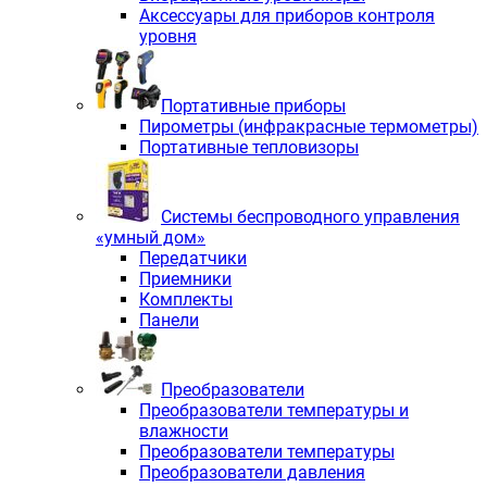
Аксессуары для приборов контроля
уровня
Портативные приборы
Пирометры (инфракрасные термометры)
Портативные тепловизоры
Системы беспроводного управления
«умный дом»
Передатчики
Приемники
Комплекты
Панели
Преобразователи
Преобразователи температуры и
влажности
Преобразователи температуры
Преобразователи давления