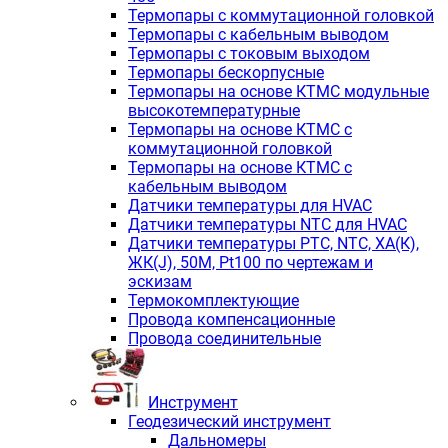
Термопары с коммутационной головкой
Термопары с кабельным выводом
Термопары с токовым выходом
Термопары бескорпусные
Термопары на основе КТМС модульные
высокотемпературные
Термопары на основе КТМС с
коммутационной головкой
Термопары на основе КТМС с
кабельным выводом
Датчики температуры для HVAC
Датчики температуры NTC для HVAC
Датчики температуры PTС, NTC, ХА(К),
ЖК(J), 50М, Pt100 по чертежам и
эскизам
Термокомплектующие
Провода компенсационные
Провода соединительные
Инструмент
Геодезический инструмент
Дальномеры