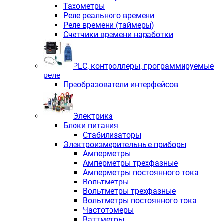
Тахометры
Реле реального времени
Реле времени (таймеры)
Счетчики времени наработки
PLС, контроллеры, программируемые
реле
Преобразователи интерфейсов
Электрика
Блоки питания
Стабилизаторы
Электроизмерительные приборы
Амперметры
Амперметры трехфазные
Амперметры постоянного тока
Вольтметры
Вольтметры трехфазные
Вольтметры постоянного тока
Частотомеры
Ваттметры