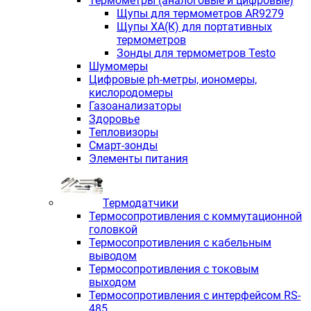
Термометры (аналоговые и цифровые)
Щупы для термометров AR9279
Щупы ХА(К) для портативных
термометров
Зонды для термометров Testo
Шумомеры
Цифровые ph-метры, иономеры,
кислородомеры
Газоанализаторы
Здоровье
Тепловизоры
Смарт-зонды
Элементы питания
Термодатчики
Термосопротивления с коммутационной
головкой
Термосопротивления с кабельным
выводом
Термосопротивления с токовым
выходом
Термосопротивления с интерфейсом RS-
485