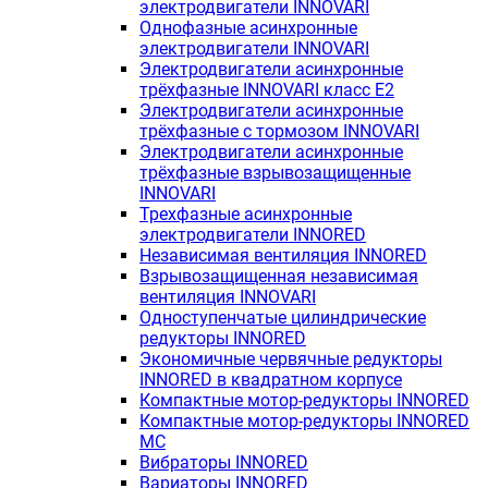
электродвигатели INNOVARI
Однофазные асинхронные
электродвигатели INNOVARI
Электродвигатели асинхронные
трёхфазные INNOVARI класс E2
Электродвигатели асинхронные
трёхфазные с тормозом INNOVARI
Электродвигатели асинхронные
трёхфазные взрывозащищенные
INNOVARI
Трехфазные асинхронные
электродвигатели INNORED
Независимая вентиляция INNORED
Взрывозащищенная независимая
вентиляция INNOVARI
Одноступенчатые цилиндрические
редукторы INNORED
Экономичные червячные редукторы
INNORED в квадратном корпусе
Компактные мотор-редукторы INNORED
Компактные мотор-редукторы INNORED
MC
Вибраторы INNORED
Вариаторы INNORED