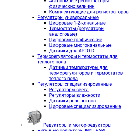
Автономные регистраторы
физических величин
Комплектующие для регистраторов
Регуляторы универсальные
Цифровые 1-2-канальные
Термостаты (регуляторы
аналоговые)
Цифровые графические
Цифровые многоканальные
Датчики для АРГО-D
Терморегуляторы и термостаты для
теплого пола
Датчики температуры для
терморегуляторов и термостатов
теплого пола
Регуляторы специализированные
Регуляторы света
Регуляторы влажности
Датчики реле потока
Цифровые специализированные
Редукторы и мотор-редукторы
Чугунные редукторы INNOVARI