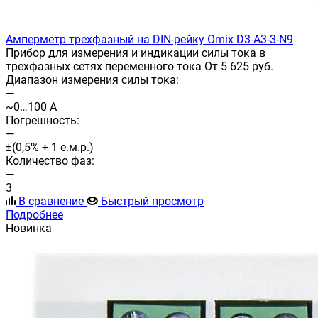
Амперметр трехфазный на DIN-рейку Omix D3-A3-3-N9
Прибор для измерения и индикации силы тока в
трехфазных сетях переменного тока От 5 625 руб.
Диапазон измерения силы тока:
—
~0…100 А
Погрешность:
—
±(0,5% + 1 е.м.р.)
Количество фаз:
—
3
В сравнение
Быстрый просмотр
Подробнее
Новинка