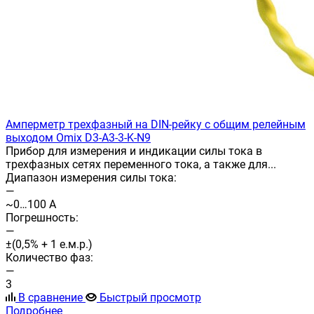
Амперметр трехфазный на DIN-рейку с общим релейным
выходом Omix D3-A3-3-K-N9
Прибор для измерения и индикации силы тока в
трехфазных сетях переменного тока, а также для...
Диапазон измерения силы тока:
—
~0…100 А
Погрешность:
—
±(0,5% + 1 е.м.р.)
Количество фаз:
—
3
В сравнение
Быстрый просмотр
Подробнее