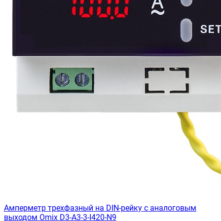
Амперметр трехфазный на DIN-рейку с аналоговым
выходом Omix D3-A3-3-I420-N9