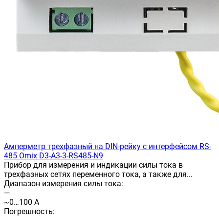
Амперметр трехфазный на DIN-рейку с интерфейсом RS-
485 Omix D3-A3-3-RS485-N9
Прибор для измерения и индикации силы тока в
трехфазных сетях переменного тока, а также для...
Диапазон измерения силы тока:
—
~0…100 А
Погрешность: