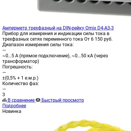
Амперметр трехфазный на DIN-рейку Omix D4-A3-3
Прибор для измерения и индикации силы тока в
трехфазных сетях переменного тока От 6 150 руб.
Диапазон измерения силы тока:
—
~0…5 А (прямое подключение), ~0...50 кА (через
трансформатор)
Погрешность:
—
±(0,5% + 1 е.м.р.)
Количество фаз:
—
3
В сравнение
Быстрый просмотр
Подробнее
Новинка