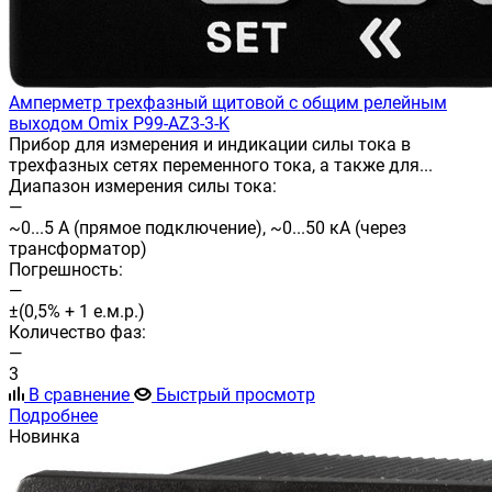
Амперметр трехфазный щитовой с общим релейным
выходом Omix P99-AZ3-3-K
Прибор для измерения и индикации силы тока в
трехфазных сетях переменного тока, а также для...
Диапазон измерения силы тока:
—
~0...5 А (прямое подключение), ~0...50 кА (через
трансформатор)
Погрешность:
—
±(0,5% + 1 е.м.р.)
Количество фаз:
—
3
В сравнение
Быстрый просмотр
Подробнее
Новинка