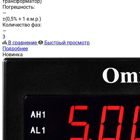
трансформатор)
Погрешность:
—
±(0,5% + 1 е.м.р.)
Количество фаз:
—
3
В сравнение
Быстрый просмотр
Подробнее
Новинка