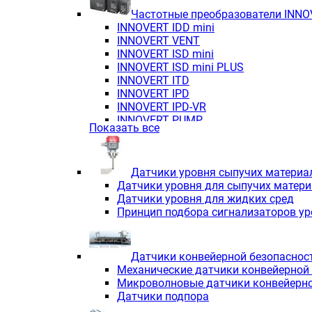
Частотные преобразователи INN
INNOVERT IDD mini
INNOVERT VENT
INNOVERT ISD mini
INNOVERT ISD mini PLUS
INNOVERT ITD
INNOVERT IРD
INNOVERT IРD-VR
INNOVERT PUMP
Показать все
Датчики уровня сыпучих материа
Датчики уровня для сыпучих матер
Датчики уровня для жидких сред
Принцип подбора сигнализаторов у
Датчики конвейерной безопаснос
Механические датчики конвейерной
Микроволновые датчики конвейерно
Датчики подпора