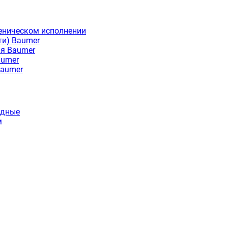
еническом исполнении
ти) Baumer
ия Baumer
aumer
Baumer
идные
м