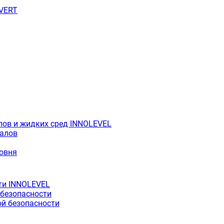
OVERT
лов и жидких сред INNOLEVEL
иалов
ровня
ти INNOLEVEL
 безопасности
й безопасности