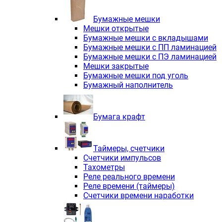
Электродвигатели асинхронные трё
Электродвигатели асинхронные тр
Бумажные мешки
Трехфазные асинхронные электродв
Мешки открытые
Независимая вентиляция INNORED
Бумажные мешки с вкладышами
Взрывозащищенная независимая ве
Бумажные мешки с ПП ламинацией
Одноступенчатые цилиндрические р
Бумажные мешки с ПЭ ламинацией
Экономичные червячные редукторы 
Мешки закрытые
Компактные мотор-редукторы INNO
Бумажные мешки под уголь
Компактные мотор-редукторы INNO
Бумажный наполнитель
Вибраторы INNORED
Вариаторы INNORED
Бумага крафт
Таймеры, счетчики
Счетчики импульсов
Тахометры
Реле реального времени
Реле времени (таймеры)
Счетчики времени наработки