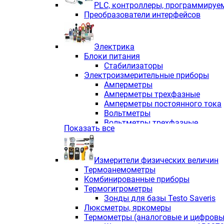
PLС, контроллеры, программируе
Преобразователи интерфейсов
Электрика
Блоки питания
Стабилизаторы
Электроизмерительные приборы
Амперметры
Амперметры трехфазные
Амперметры постоянного тока
Вольтметры
Вольтметры трехфазные
Показать все
Вольтметры постоянного тока
Частотомеры
Ваттметры
Измерители физических величин
Индикаторы аналоговых сигна
Термоанемометры
Измерители COS F
Комбинированные приборы
Комбинированные приборы од
Термогигрометры
Комбинированные приборы тр
Зонды для базы Testo Saveris
Комбинированные приборы пос
Люксметры, яркомеры
Анализаторы качества электро
Термометры (аналоговые и цифровы
Анализаторы мощности