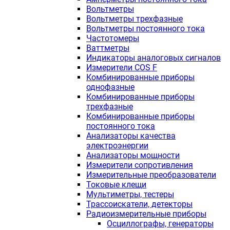
Вольтметры
Вольтметры трехфазные
Вольтметры постоянного тока
Частотомеры
Ваттметры
Индикаторы аналоговых сигналов
Измерители COS F
Комбинированные приборы
однофазные
Комбинированные приборы
трехфазные
Комбинированные приборы
постоянного тока
Анализаторы качества
электроэнергии
Анализаторы мощности
Измерители сопротивления
Измерительные преобразователи
Токовые клещи
Мультиметры, тестеры
Трассоискатели, детекторы
Радиоизмерительные приборы
Осциллографы, генераторы