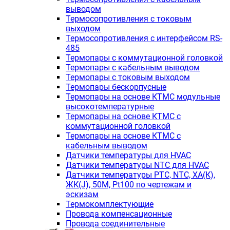
выводом
Термосопротивления с токовым
выходом
Термосопротивления с интерфейсом RS-
485
Термопары с коммутационной головкой
Термопары с кабельным выводом
Термопары с токовым выходом
Термопары бескорпусные
Термопары на основе КТМС модульные
высокотемпературные
Термопары на основе КТМС с
коммутационной головкой
Термопары на основе КТМС с
кабельным выводом
Датчики температуры для HVAC
Датчики температуры NTC для HVAC
Датчики температуры PTС, NTC, ХА(К),
ЖК(J), 50М, Pt100 по чертежам и
эскизам
Термокомплектующие
Провода компенсационные
Провода соединительные