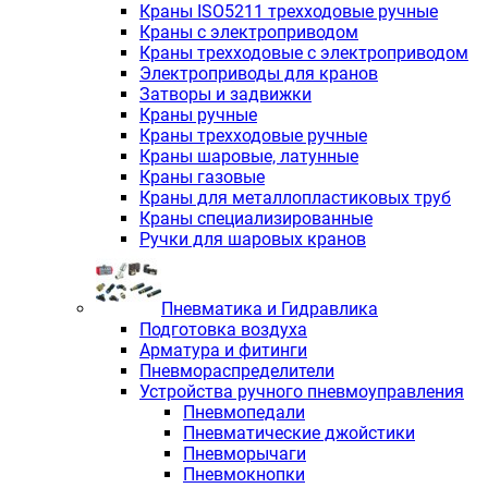
Краны ISO5211 трехходовые ручные
Краны с электроприводом
Краны трехходовые с электроприводом
Электроприводы для кранов
Затворы и задвижки
Краны ручные
Краны трехходовые ручные
Краны шаровые, латунные
Краны газовые
Краны для металлопластиковых труб
Краны специализированные
Ручки для шаровых кранов
Пневматика и Гидравлика
Подготовка воздуха
Арматура и фитинги
Пневмораспределители
Устройства ручного пневмоуправления
Пневмопедали
Пневматические джойстики
Пневморычаги
Пневмокнопки