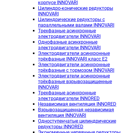
корпусе INNOVARI
Цилиндро-конические редукторы
INNOVARI
Цилиндрические редукторы с
параллельными валами INNOVARI
Трехфазные асинхронные
электродвигатели INNOVARI
Однофазные асинхронные
электродвигатели INNOVARI
Электродвигатели асинхронные
трёхфазные INNOVARI класс E2
Электродвигатели асинхронные
трёхфазные с тормозом INNOVARI
Электродвигатели асинхронные
трёхфазные взрывозащищенные
INNOVARI
Трехфазные асинхронные
электродвигатели INNORED
Независимая вентиляция INNORED
Взрывозащищенная независимая
вентиляция INNOVARI
Одноступенчатые цилиндрические
редукторы INNORED
Экономичные червячные редукторы