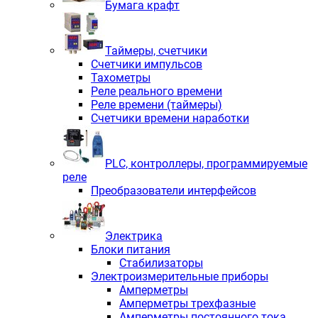
Бумага крафт
Таймеры, счетчики
Счетчики импульсов
Тахометры
Реле реального времени
Реле времени (таймеры)
Счетчики времени наработки
PLС, контроллеры, программируемые
реле
Преобразователи интерфейсов
Электрика
Блоки питания
Стабилизаторы
Электроизмерительные приборы
Амперметры
Амперметры трехфазные
Амперметры постоянного тока