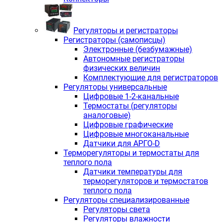
Регуляторы и регистраторы
Регистраторы (самописцы)
Электронные (безбумажные)
Автономные регистраторы
физических величин
Комплектующие для регистраторов
Регуляторы универсальные
Цифровые 1-2-канальные
Термостаты (регуляторы
аналоговые)
Цифровые графические
Цифровые многоканальные
Датчики для АРГО-D
Терморегуляторы и термостаты для
теплого пола
Датчики температуры для
терморегуляторов и термостатов
теплого пола
Регуляторы специализированные
Регуляторы света
Регуляторы влажности