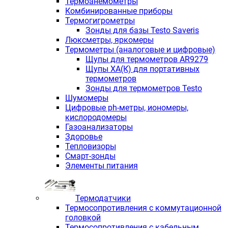
Термоанемометры
Комбинированные приборы
Термогигрометры
Зонды для базы Testo Saveris
Люксметры, яркомеры
Термометры (аналоговые и цифровые)
Щупы для термометров AR9279
Щупы ХА(К) для портативных
термометров
Зонды для термометров Testo
Шумомеры
Цифровые ph-метры, иономеры,
кислородомеры
Газоанализаторы
Здоровье
Тепловизоры
Смарт-зонды
Элементы питания
Термодатчики
Термосопротивления с коммутационной
головкой
Термосопротивления с кабельным