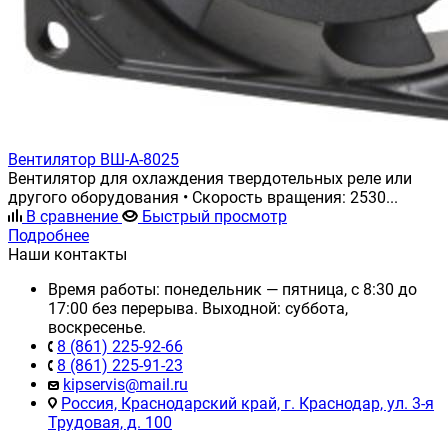
Вентилятор ВШ-А-8025
Вентилятор для охлаждения твердотельных реле или
другого оборудования • Скорость вращения: 2530...
В сравнение
Быстрый просмотр
Подробнее
Наши контакты
Время работы: понедельник — пятница, с 8:30 до
17:00 без перерыва. Выходной: суббота,
воскресенье.
8 (861) 225-92-66
8 (861) 225-91-23
kipservis@mail.ru
Россия, Краснодарский край, г. Краснодар, ул. 3-я
Трудовая, д. 100