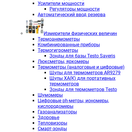
Усилители мощности
Регуляторы мощности
Автоматический ввод резерва
Измерители физических величин
Термоанемометры
Комбинированные приборы
Термогигрометры
Зонды для базы Testo Saveris
Люксметры, яркомеры
Термометры (аналоговые и цифровые)
Щупы для термометров AR9279
Щупы ХА(К) для портативных
термометров
Зонды для термометров Testo
Шумомеры
Цифровые ph-метры, иономеры,
кислородомеры
Газоанализаторы
Здоровье
Тепловизоры
Смарт-зонды