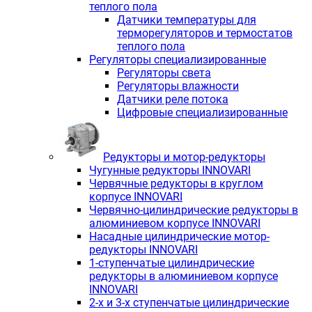
теплого пола
Датчики температуры для
терморегуляторов и термостатов
теплого пола
Регуляторы специализированные
Регуляторы света
Регуляторы влажности
Датчики реле потока
Цифровые специализированные
Редукторы и мотор-редукторы
Чугунные редукторы INNOVARI
Червячные редукторы в круглом
корпусе INNOVARI
Червячно-цилиндрические редукторы в
алюминиевом корпусе INNOVARI
Насадные цилиндрические мотор-
редукторы INNOVARI
1-ступенчатые цилиндрические
редукторы в алюминиевом корпусе
INNOVARI
2-х и 3-х ступенчатые цилиндрические