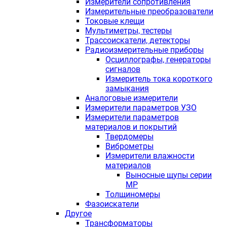
Измерители сопротивления
Измерительные преобразователи
Токовые клещи
Мультиметры, тестеры
Трассоискатели, детекторы
Радиоизмерительные приборы
Осциллографы, генераторы
сигналов
Измеритель тока короткого
замыкания
Аналоговые измерители
Измерители параметров УЗО
Измерители параметров
материалов и покрытий
Твердомеры
Виброметры
Измерители влажности
материалов
Выносные щупы серии
МР
Толщиномеры
Фазоискатели
Другое
Трансформаторы