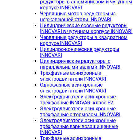
редукторы в алюминиевом и чугунном
корпусе INNOVARI
Червячные мотор-редукторы из
нержавеющей стали INNOVARI
Цилиндрические соосные редукторы
INNOVARI в чугунном корпусе INNOVARI
Червячные редукторы в квадратном
корпусе INNOVARI
Цилиндро-конические редукторы
INNOVARI
Цилиндрические редукторы с
параллельными валами INNOVARI
Трехфазные асинхронные
электродвигатели INNOVARI
Однофазные асинхронные
электродвигатели INNOVARI
Электродвигатели асинхронные
трёхфазные INNOVARI класс E2
Электродвигатели асинхронные
трёхфазные с тормозом INNOVARI
Электродвигатели асинхронные
трёхфазные взрывозащищенные
INNOVARI
Трехфазные асинхронные