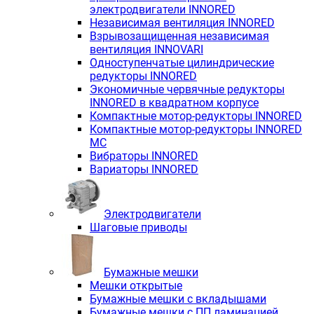
электродвигатели INNORED
Независимая вентиляция INNORED
Взрывозащищенная независимая
вентиляция INNOVARI
Одноступенчатые цилиндрические
редукторы INNORED
Экономичные червячные редукторы
INNORED в квадратном корпусе
Компактные мотор-редукторы INNORED
Компактные мотор-редукторы INNORED
MC
Вибраторы INNORED
Вариаторы INNORED
Электродвигатели
Шаговые приводы
Бумажные мешки
Мешки открытые
Бумажные мешки с вкладышами
Бумажные мешки с ПП ламинацией