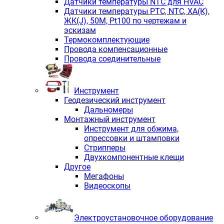
Датчики температуры NTC для HVAC
Датчики температуры PTС, NTC, ХА(К),
ЖК(J), 50М, Pt100 по чертежам и
эскизам
Термокомплектующие
Провода компенсационные
Провода соединительные
Инструмент
Геодезический инструмент
Дальномеры
Монтажный инструмент
Инструмент для обжима,
опрессовки и штамповки
Стрипперы
Двухкомпонентные клещи
Другое
Мегафоны
Видеоскопы
Электроустановочное оборудование