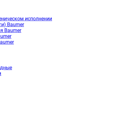
еническом исполнении
ти) Baumer
ия Baumer
aumer
Baumer
идные
м