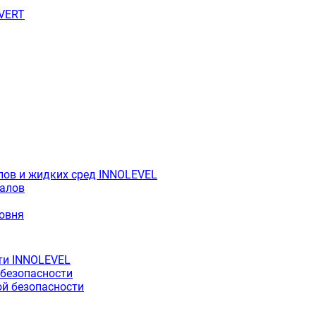
OVERT
лов и жидких сред INNOLEVEL
иалов
ровня
ти INNOLEVEL
 безопасности
й безопасности