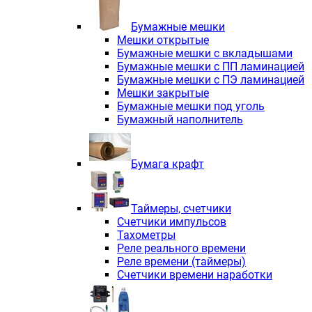
Электродвигатели асинхронные трё
Электродвигатели асинхронные тр
Бумажные мешки
Трехфазные асинхронные электродв
Мешки открытые
Независимая вентиляция INNORED
Бумажные мешки с вкладышами
Взрывозащищенная независимая ве
Бумажные мешки с ПП ламинацией
Одноступенчатые цилиндрические р
Бумажные мешки с ПЭ ламинацией
Экономичные червячные редукторы 
Мешки закрытые
Компактные мотор-редукторы INNO
Бумажные мешки под уголь
Компактные мотор-редукторы INNO
Бумажный наполнитель
Вибраторы INNORED
Вариаторы INNORED
Бумага крафт
Таймеры, счетчики
Счетчики импульсов
Тахометры
Реле реального времени
Реле времени (таймеры)
Счетчики времени наработки