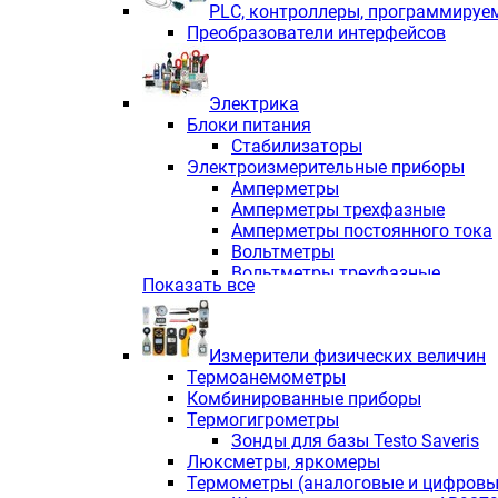
PLС, контроллеры, программируе
Преобразователи интерфейсов
Электрика
Блоки питания
Стабилизаторы
Электроизмерительные приборы
Амперметры
Амперметры трехфазные
Амперметры постоянного тока
Вольтметры
Вольтметры трехфазные
Показать все
Вольтметры постоянного тока
Частотомеры
Ваттметры
Измерители физических величин
Индикаторы аналоговых сигна
Термоанемометры
Измерители COS F
Комбинированные приборы
Комбинированные приборы од
Термогигрометры
Комбинированные приборы тр
Зонды для базы Testo Saveris
Комбинированные приборы пос
Люксметры, яркомеры
Анализаторы качества электро
Термометры (аналоговые и цифровы
Анализаторы мощности