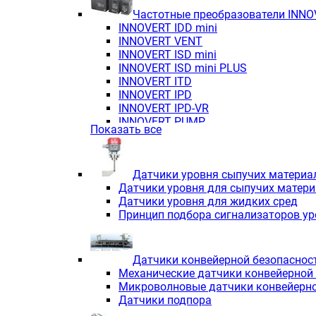
Частотные преобразователи INN
INNOVERT IDD mini
INNOVERT VENT
INNOVERT ISD mini
INNOVERT ISD mini PLUS
INNOVERT ITD
INNOVERT IРD
INNOVERT IРD-VR
INNOVERT PUMP
Показать все
Датчики уровня сыпучих материа
Датчики уровня для сыпучих матер
Датчики уровня для жидких сред
Принцип подбора сигнализаторов у
Датчики конвейерной безопаснос
Механические датчики конвейерной
Микроволновые датчики конвейерно
Датчики подпора