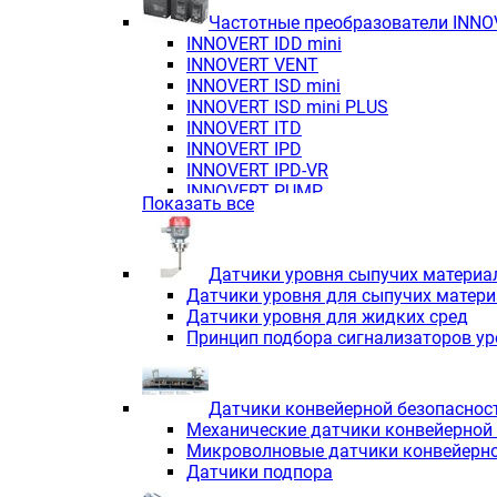
Частотные преобразователи INN
INNOVERT IDD mini
INNOVERT VENT
INNOVERT ISD mini
INNOVERT ISD mini PLUS
INNOVERT ITD
INNOVERT IРD
INNOVERT IРD-VR
INNOVERT PUMP
Показать все
Датчики уровня сыпучих материа
Датчики уровня для сыпучих матер
Датчики уровня для жидких сред
Принцип подбора сигнализаторов у
Датчики конвейерной безопаснос
Механические датчики конвейерной
Микроволновые датчики конвейерно
Датчики подпора