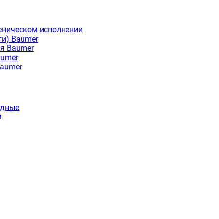
еническом исполнении
ти) Baumer
ия Baumer
aumer
Baumer
идные
м