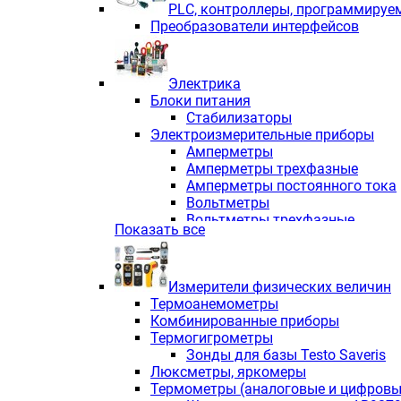
PLС, контроллеры, программируе
Преобразователи интерфейсов
Электрика
Блоки питания
Стабилизаторы
Электроизмерительные приборы
Амперметры
Амперметры трехфазные
Амперметры постоянного тока
Вольтметры
Вольтметры трехфазные
Показать все
Вольтметры постоянного тока
Частотомеры
Ваттметры
Измерители физических величин
Индикаторы аналоговых сигна
Термоанемометры
Измерители COS F
Комбинированные приборы
Комбинированные приборы од
Термогигрометры
Комбинированные приборы тр
Зонды для базы Testo Saveris
Комбинированные приборы пос
Люксметры, яркомеры
Анализаторы качества электро
Термометры (аналоговые и цифровы
Анализаторы мощности