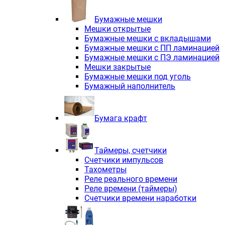
Электродвигатели асинхронные трё
Электродвигатели асинхронные тр
Бумажные мешки
Трехфазные асинхронные электродв
Мешки открытые
Независимая вентиляция INNORED
Бумажные мешки с вкладышами
Взрывозащищенная независимая ве
Бумажные мешки с ПП ламинацией
Одноступенчатые цилиндрические р
Бумажные мешки с ПЭ ламинацией
Экономичные червячные редукторы 
Мешки закрытые
Компактные мотор-редукторы INNO
Бумажные мешки под уголь
Компактные мотор-редукторы INNO
Бумажный наполнитель
Вибраторы INNORED
Вариаторы INNORED
Бумага крафт
Таймеры, счетчики
Счетчики импульсов
Тахометры
Реле реального времени
Реле времени (таймеры)
Счетчики времени наработки