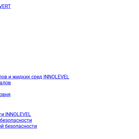
OVERT
лов и жидких сред INNOLEVEL
иалов
ровня
ти INNOLEVEL
 безопасности
й безопасности