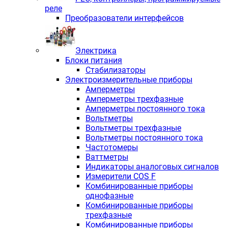
реле
Преобразователи интерфейсов
Электрика
Блоки питания
Стабилизаторы
Электроизмерительные приборы
Амперметры
Амперметры трехфазные
Амперметры постоянного тока
Вольтметры
Вольтметры трехфазные
Вольтметры постоянного тока
Частотомеры
Ваттметры
Индикаторы аналоговых сигналов
Измерители COS F
Комбинированные приборы
однофазные
Комбинированные приборы
трехфазные
Комбинированные приборы