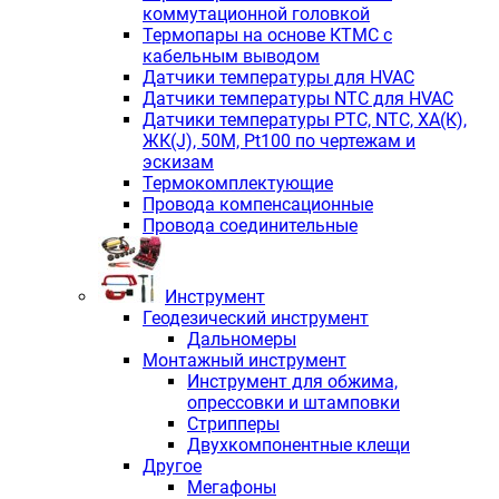
коммутационной головкой
Термопары на основе КТМС с
кабельным выводом
Датчики температуры для HVAC
Датчики температуры NTC для HVAC
Датчики температуры PTС, NTC, ХА(К),
ЖК(J), 50М, Pt100 по чертежам и
эскизам
Термокомплектующие
Провода компенсационные
Провода соединительные
Инструмент
Геодезический инструмент
Дальномеры
Монтажный инструмент
Инструмент для обжима,
опрессовки и штамповки
Стрипперы
Двухкомпонентные клещи
Другое
Мегафоны