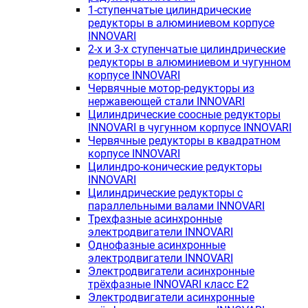
1-ступенчатые цилиндрические
редукторы в алюминиевом корпусе
INNOVARI
2-х и 3-х ступенчатые цилиндрические
редукторы в алюминиевом и чугунном
корпусе INNOVARI
Червячные мотор-редукторы из
нержавеющей стали INNOVARI
Цилиндрические соосные редукторы
INNOVARI в чугунном корпусе INNOVARI
Червячные редукторы в квадратном
корпусе INNOVARI
Цилиндро-конические редукторы
INNOVARI
Цилиндрические редукторы с
параллельными валами INNOVARI
Трехфазные асинхронные
электродвигатели INNOVARI
Однофазные асинхронные
электродвигатели INNOVARI
Электродвигатели асинхронные
трёхфазные INNOVARI класс E2
Электродвигатели асинхронные