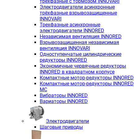
трёхфазные с тормозом INNOVARI
Электродвигатели асинхронные
трёхфазные взрывозащищенные
INNOVARI
Трехфазные асинхронные
электродвигатели INNORED
Независимая вентиляция INNORED
Взрывозащищенная независимая
вентиляция INNOVARI
Одноступенчатые цилиндрические
редукторы INNORED
Экономичные червячные редукторы
INNORED в квадратном корпусе
Компактные мотор-редукторы INNORED
Компактные мотор-редукторы INNORED
MC
Вибраторы INNORED
Вариаторы INNORED
Электродвигатели
Шаговые приводы