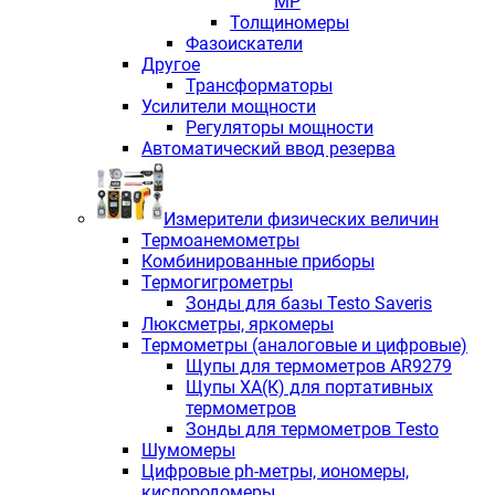
МР
Толщиномеры
Фазоискатели
Другое
Трансформаторы
Усилители мощности
Регуляторы мощности
Автоматический ввод резерва
Измерители физических величин
Термоанемометры
Комбинированные приборы
Термогигрометры
Зонды для базы Testo Saveris
Люксметры, яркомеры
Термометры (аналоговые и цифровые)
Щупы для термометров AR9279
Щупы ХА(К) для портативных
термометров
Зонды для термометров Testo
Шумомеры
Цифровые ph-метры, иономеры,
кислородомеры