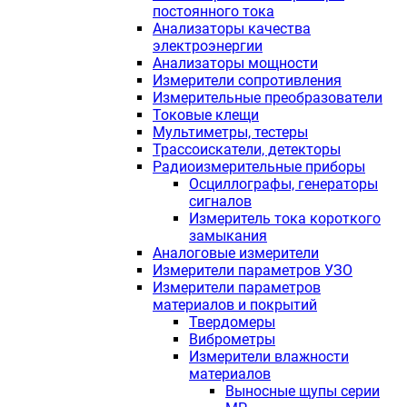
постоянного тока
Анализаторы качества
электроэнергии
Анализаторы мощности
Измерители сопротивления
Измерительные преобразователи
Токовые клещи
Мультиметры, тестеры
Трассоискатели, детекторы
Радиоизмерительные приборы
Осциллографы, генераторы
сигналов
Измеритель тока короткого
замыкания
Аналоговые измерители
Измерители параметров УЗО
Измерители параметров
материалов и покрытий
Твердомеры
Виброметры
Измерители влажности
материалов
Выносные щупы серии