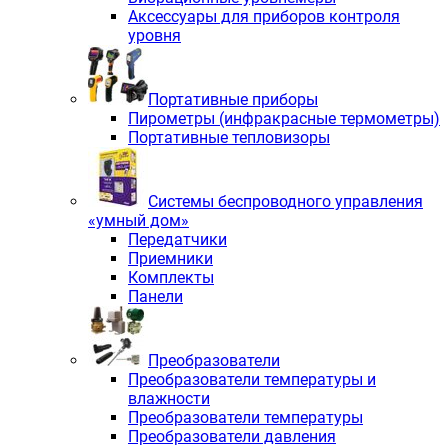
Аксессуары для приборов контроля
уровня
Портативные приборы
Пирометры (инфракрасные термометры)
Портативные тепловизоры
Системы беспроводного управления
«умный дом»
Передатчики
Приемники
Комплекты
Панели
Преобразователи
Преобразователи температуры и
влажности
Преобразователи температуры
Преобразователи давления