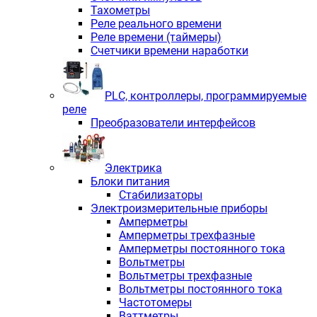
Тахометры
Реле реального времени
Реле времени (таймеры)
Счетчики времени наработки
PLС, контроллеры, программируемые
реле
Преобразователи интерфейсов
Электрика
Блоки питания
Стабилизаторы
Электроизмерительные приборы
Амперметры
Амперметры трехфазные
Амперметры постоянного тока
Вольтметры
Вольтметры трехфазные
Вольтметры постоянного тока
Частотомеры
Ваттметры