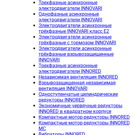
Трехфазные асинхронные
электродвигатели INNOVARI
Однофазные асинхронные
электродвигатели INNOVARI
Электродвигатели асинхронные
трёхфазные INNOVARI класс E2
Электродвигатели асинхронные
трёхфазные с тормозом INNOVARI
Электродвигатели асинхронные
трёхфазные взрывозащищенные
INNOVARI
Трехфазные асинхронные
электродвигатели INNORED
Независимая вентиляция INNORED
Взрывозащищенная независимая
вентиляция INNOVARI
Одноступенчатые цилиндрические
редукторы INNORED
Экономичные червячные редукторы
INNORED в квадратном корпусе
Компактные мотор-редукторы INNORED
Компактные мотор-редукторы INNORED
MC
Вибраторы INNORED