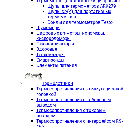
Термометры (аналоговые и цифровые)
Щупы для термометров AR9279
Щупы ХА(К) для портативных
термометров
Зонды для термометров Testo
Шумомеры
Цифровые ph-метры, иономеры,
кислородомеры
Газоанализаторы
Здоровье
Тепловизоры
Смарт-зонды
Элементы питания
Термодатчики
Термосопротивления с коммутационной
головкой
Термосопротивления с кабельным
выводом
Термосопротивления с токовым
выходом
Термосопротивления с интерфейсом RS-
485