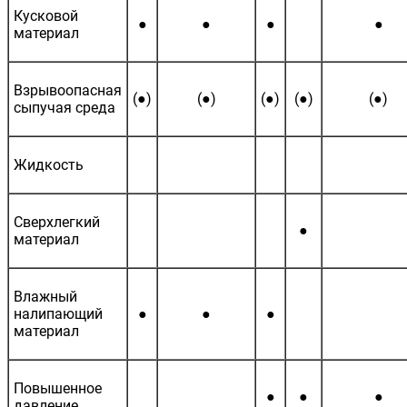
Кусковой
●
●
●
●
материал
Взрывоопасная
(●)
(●)
(●)
(●)
(●)
сыпучая среда
Жидкость
Сверхлегкий
●
материал
Влажный
налипающий
●
●
●
материал
Повышенное
●
●
●
давление