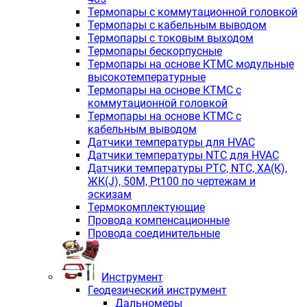
Термопары с коммутационной головкой
Термопары с кабельным выводом
Термопары с токовым выходом
Термопары бескорпусные
Термопары на основе КТМС модульные
высокотемпературные
Термопары на основе КТМС с
коммутационной головкой
Термопары на основе КТМС с
кабельным выводом
Датчики температуры для HVAC
Датчики температуры NTC для HVAC
Датчики температуры PTС, NTC, ХА(К),
ЖК(J), 50М, Pt100 по чертежам и
эскизам
Термокомплектующие
Провода компенсационные
Провода соединительные
Инструмент
Геодезический инструмент
Дальномеры