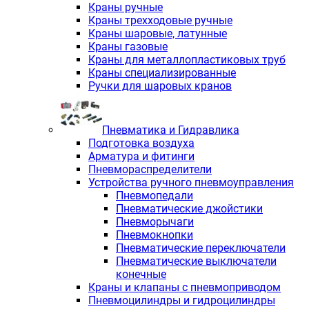
Краны ручные
Краны трехходовые ручные
Краны шаровые, латунные
Краны газовые
Краны для металлопластиковых труб
Краны специализированные
Ручки для шаровых кранов
Пневматика и Гидравлика
Подготовка воздуха
Арматура и фитинги
Пневмораспределители
Устройства ручного пневмоуправления
Пневмопедали
Пневматические джойстики
Пневморычаги
Пневмокнопки
Пневматические переключатели
Пневматические выключатели
конечные
Краны и клапаны с пневмоприводом
Пневмоцилиндры и гидроцилиндры