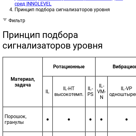
сред INNOLEVEL
Принцип подбора сигнализаторов уровня
Фильтр
Принцип подбора
сигнализаторов уровня
Ротационные
Вибрацио
Материал,
задача
IL-
IL-HT
IL-
IL-VP
IL
VM-
высокотемп.
PS
одноштыре
N
Порошок,
●
●
●
●
●
гранулы