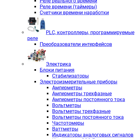
Реле реального времени
Реле времени (таймеры)
Счетчики времени наработки
PLС, контроллеры, программируемые
реле
Преобразователи интерфейсов
Электрика
Блоки питания
Стабилизаторы
Электроизмерительные приборы
Амперметры
Амперметры трехфазные
Амперметры постоянного тока
Вольтметры
Вольтметры трехфазные
Вольтметры постоянного тока
Частотомеры
Ваттметры
Индикаторы аналоговых сигналов