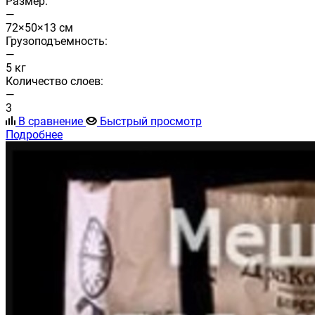
Размер:
—
72×50×13 см
Грузоподъемность:
—
5 кг
Количество слоев:
—
3
В сравнение
Быстрый просмотр
Подробнее