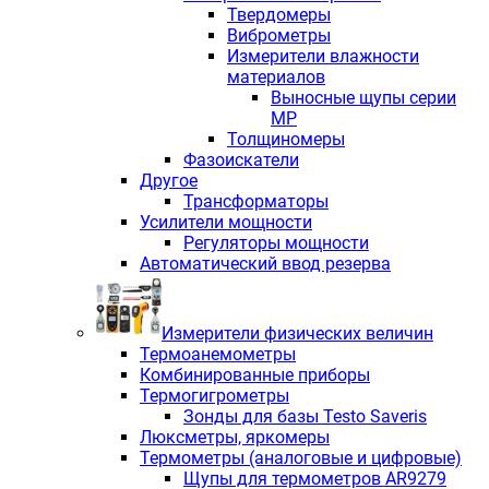
Твердомеры
Виброметры
Измерители влажности
материалов
Выносные щупы серии
МР
Толщиномеры
Фазоискатели
Другое
Трансформаторы
Усилители мощности
Регуляторы мощности
Автоматический ввод резерва
Измерители физических величин
Термоанемометры
Комбинированные приборы
Термогигрометры
Зонды для базы Testo Saveris
Люксметры, яркомеры
Термометры (аналоговые и цифровые)
Щупы для термометров AR9279