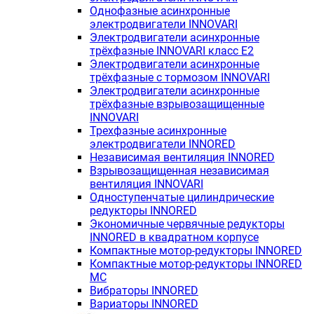
Однофазные асинхронные
электродвигатели INNOVARI
Электродвигатели асинхронные
трёхфазные INNOVARI класс E2
Электродвигатели асинхронные
трёхфазные с тормозом INNOVARI
Электродвигатели асинхронные
трёхфазные взрывозащищенные
INNOVARI
Трехфазные асинхронные
электродвигатели INNORED
Независимая вентиляция INNORED
Взрывозащищенная независимая
вентиляция INNOVARI
Одноступенчатые цилиндрические
редукторы INNORED
Экономичные червячные редукторы
INNORED в квадратном корпусе
Компактные мотор-редукторы INNORED
Компактные мотор-редукторы INNORED
MC
Вибраторы INNORED
Вариаторы INNORED