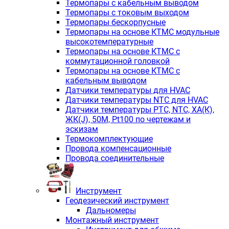
Термопары с кабельным выводом
Термопары с токовым выходом
Термопары бескорпусные
Термопары на основе КТМС модульные
высокотемпературные
Термопары на основе КТМС с
коммутационной головкой
Термопары на основе КТМС с
кабельным выводом
Датчики температуры для HVAC
Датчики температуры NTC для HVAC
Датчики температуры PTС, NTC, ХА(К),
ЖК(J), 50М, Pt100 по чертежам и
эскизам
Термокомплектующие
Провода компенсационные
Провода соединительные
Инструмент
Геодезический инструмент
Дальномеры
Монтажный инструмент