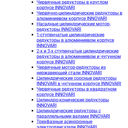
Червячные редукторы в круглом
корпусе INNOVARI
Червячно-цилиндрические редукторы в
алюминиевом корпусе INNOVARI
Насадные цилиндрические мотор-
редукторы INNOVARI
1-ступенчатые цилиндрические
редукторы в алюминиевом корпусе
INNOVARI
2-х и 3-х ступенчатые цилиндрические
редукторы в алюминиевом и чугунном
корпусе INNOVARI
Червячные мотор-редукторы из
нержавеющей стали INNOVARI
Цилиндрические соосные редукторы
INNOVARI в чугунном корпусе INNOVARI
Червячные редукторы в квадратном
корпусе INNOVARI
Цилиндро-конические редукторы
INNOVARI
Цилиндрические редукторы с
параллельными валами INNOVARI
Трехфазные асинхронные
электродвигатели INNOVARI