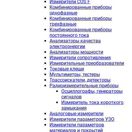
Измерители COS F
Комбинированные приборы
однофазные
Комбинированные приборы
трехфазные
Комбинированные приборы
постоянного тока
Анализаторы качества
электроэнергии
Анализаторы мощности
Измерители сопротивления
Измерительные преобразователи
Токовые клещи
Мультиметры, тестеры
Трассоискатели, детекторы
Радиоизмерительные приборы
Осциллографы, генераторы
сигналов
Измеритель тока короткого
замыкания
Аналоговые измерители
Измерители параметров УЗО
Измерители параметров
материалов и покрытий