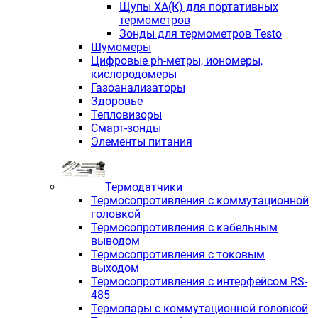
Щупы ХА(К) для портативных
термометров
Зонды для термометров Testo
Шумомеры
Цифровые ph-метры, иономеры,
кислородомеры
Газоанализаторы
Здоровье
Тепловизоры
Смарт-зонды
Элементы питания
Термодатчики
Термосопротивления с коммутационной
головкой
Термосопротивления с кабельным
выводом
Термосопротивления с токовым
выходом
Термосопротивления с интерфейсом RS-
485
Термопары с коммутационной головкой