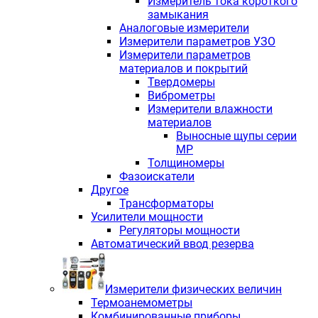
Измеритель тока короткого
замыкания
Аналоговые измерители
Измерители параметров УЗО
Измерители параметров
материалов и покрытий
Твердомеры
Виброметры
Измерители влажности
материалов
Выносные щупы серии
МР
Толщиномеры
Фазоискатели
Другое
Трансформаторы
Усилители мощности
Регуляторы мощности
Автоматический ввод резерва
Измерители физических величин
Термоанемометры
Комбинированные приборы