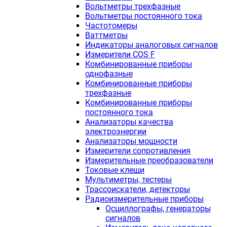
Вольтметры трехфазные
Вольтметры постоянного тока
Частотомеры
Ваттметры
Индикаторы аналоговых сигналов
Измерители COS F
Комбинированные приборы
однофазные
Комбинированные приборы
трехфазные
Комбинированные приборы
постоянного тока
Анализаторы качества
электроэнергии
Анализаторы мощности
Измерители сопротивления
Измерительные преобразователи
Токовые клещи
Мультиметры, тестеры
Трассоискатели, детекторы
Радиоизмерительные приборы
Осциллографы, генераторы
сигналов