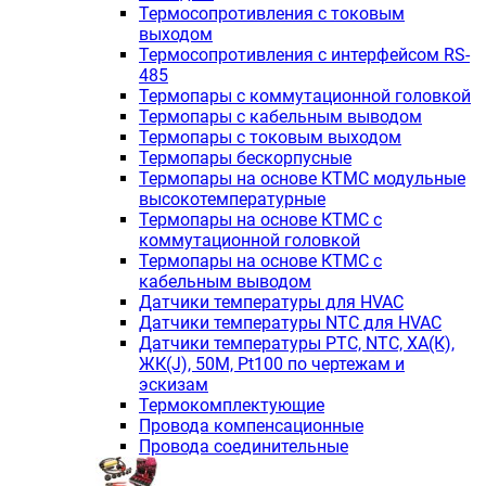
Термосопротивления с токовым
выходом
Термосопротивления с интерфейсом RS-
485
Термопары с коммутационной головкой
Термопары с кабельным выводом
Термопары с токовым выходом
Термопары бескорпусные
Термопары на основе КТМС модульные
высокотемпературные
Термопары на основе КТМС с
коммутационной головкой
Термопары на основе КТМС с
кабельным выводом
Датчики температуры для HVAC
Датчики температуры NTC для HVAC
Датчики температуры PTС, NTC, ХА(К),
ЖК(J), 50М, Pt100 по чертежам и
эскизам
Термокомплектующие
Провода компенсационные
Провода соединительные