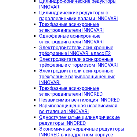
Цилиндро-конические редукторы
INNOVARI
Цилиндрические редукторы с
параллельными валами INNOVARI
Трехфазные асинхронные
электродвигатели INNOVARI
Однофазные асинхронные
электродвигатели INNOVARI
Электродвигатели асинхронные
трёхфазные INNOVARI класс E2
Электродвигатели асинхронные
трёхфазные с тормозом INNOVARI
Электродвигатели асинхронные
трёхфазные взрывозащищенные
INNOVARI
Трехфазные асинхронные
электродвигатели INNORED
Независимая вентиляция INNORED
Взрывозащищенная независимая
вентиляция INNOVARI
Одноступенчатые цилиндрические
редукторы INNORED
Экономичные червячные редукторы
INNORED в квадратном корпусе