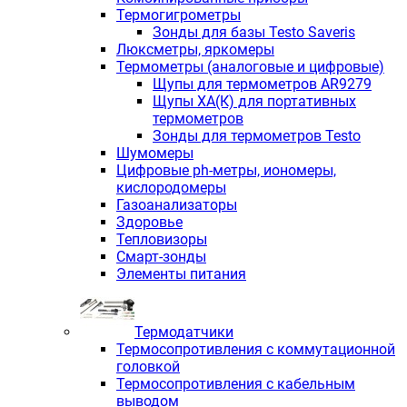
Термогигрометры
Зонды для базы Testo Saveris
Люксметры, яркомеры
Термометры (аналоговые и цифровые)
Щупы для термометров AR9279
Щупы ХА(К) для портативных
термометров
Зонды для термометров Testo
Шумомеры
Цифровые ph-метры, иономеры,
кислородомеры
Газоанализаторы
Здоровье
Тепловизоры
Смарт-зонды
Элементы питания
Термодатчики
Термосопротивления с коммутационной
головкой
Термосопротивления с кабельным
выводом