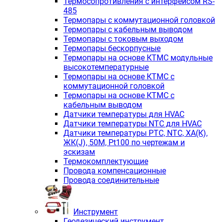
Термосопротивления с интерфейсом RS-
485
Термопары с коммутационной головкой
Термопары с кабельным выводом
Термопары с токовым выходом
Термопары бескорпусные
Термопары на основе КТМС модульные
высокотемпературные
Термопары на основе КТМС с
коммутационной головкой
Термопары на основе КТМС с
кабельным выводом
Датчики температуры для HVAC
Датчики температуры NTC для HVAC
Датчики температуры PTС, NTC, ХА(К),
ЖК(J), 50М, Pt100 по чертежам и
эскизам
Термокомплектующие
Провода компенсационные
Провода соединительные
Инструмент
Геодезический инструмент