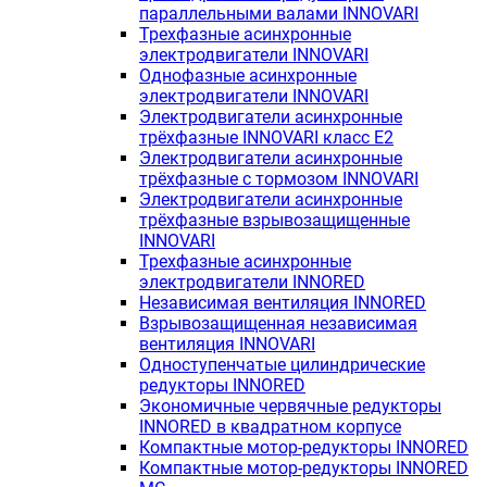
параллельными валами INNOVARI
Трехфазные асинхронные
электродвигатели INNOVARI
Однофазные асинхронные
электродвигатели INNOVARI
Электродвигатели асинхронные
трёхфазные INNOVARI класс E2
Электродвигатели асинхронные
трёхфазные с тормозом INNOVARI
Электродвигатели асинхронные
трёхфазные взрывозащищенные
INNOVARI
Трехфазные асинхронные
электродвигатели INNORED
Независимая вентиляция INNORED
Взрывозащищенная независимая
вентиляция INNOVARI
Одноступенчатые цилиндрические
редукторы INNORED
Экономичные червячные редукторы
INNORED в квадратном корпусе
Компактные мотор-редукторы INNORED
Компактные мотор-редукторы INNORED