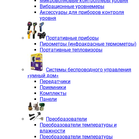
Микроволновые контроллеры уровня
Вибрационные уровнемеры
Аксессуары для приборов контроля
уровня
Портативные приборы
Пирометры (инфракрасные термометры)
Портативные тепловизоры
Системы беспроводного управления
«умный дом»
Передатчики
Приемники
Комплекты
Панели
Преобразователи
Преобразователи температуры и
влажности
Преобразователи температуры