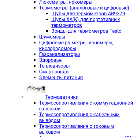
Люксметры, яркомеры
Термометры (аналоговые и цифровые)
Щупы для термометров AR9279
Щупы ХА(К) для портативных
термометров
Зонды для термометров Testo
Шумомеры
Цифровые ph-метры, иономеры,
кислородомеры
Газоанализаторы
Здоровье
Тепловизоры
Смарт-зонды
Элементы питания
Термодатчики
Термосопротивления с коммутационной
головкой
Термосопротивления с кабельным
выводом
Термосопротивления с токовым
выходом