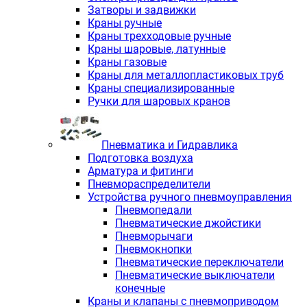
Затворы и задвижки
Краны ручные
Краны трехходовые ручные
Краны шаровые, латунные
Краны газовые
Краны для металлопластиковых труб
Краны специализированные
Ручки для шаровых кранов
Пневматика и Гидравлика
Подготовка воздуха
Арматура и фитинги
Пневмораспределители
Устройства ручного пневмоуправления
Пневмопедали
Пневматические джойстики
Пневморычаги
Пневмокнопки
Пневматические переключатели
Пневматические выключатели
конечные
Краны и клапаны с пневмоприводом