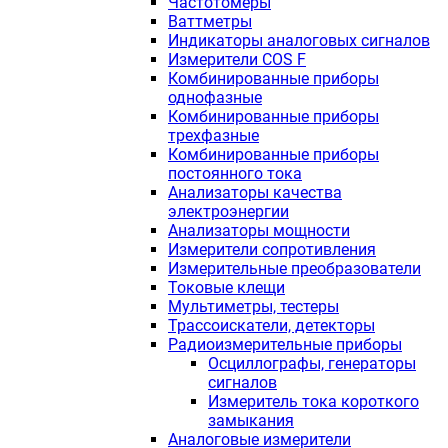
Частотомеры
Ваттметры
Индикаторы аналоговых сигналов
Измерители COS F
Комбинированные приборы
однофазные
Комбинированные приборы
трехфазные
Комбинированные приборы
постоянного тока
Анализаторы качества
электроэнергии
Анализаторы мощности
Измерители сопротивления
Измерительные преобразователи
Токовые клещи
Мультиметры, тестеры
Трассоискатели, детекторы
Радиоизмерительные приборы
Осциллографы, генераторы
сигналов
Измеритель тока короткого
замыкания
Аналоговые измерители