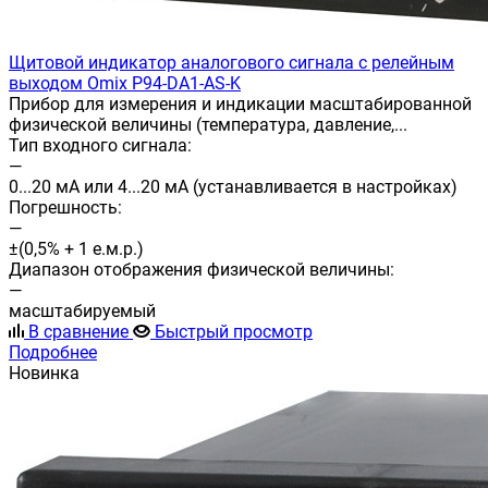
Щитовой индикатор аналогового сигнала с релейным
выходом Omix P94-DA1-AS-K
Прибор для измерения и индикации масштабированной
физической величины (температура, давление,...
Тип входного сигнала:
—
0...20 мА или 4...20 мА (устанавливается в настройках)
Погрешность:
—
±(0,5% + 1 е.м.р.)
Диапазон отображения физической величины:
—
масштабируемый
В сравнение
Быстрый просмотр
Подробнее
Новинка