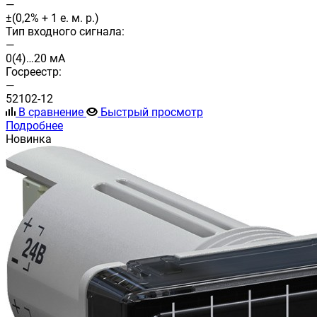
—
±(0,2% + 1 е. м. р.)
Тип входного сигнала:
—
0(4)…20 мА
Госреестр:
—
52102-12
В сравнение
Быстрый просмотр
Подробнее
Новинка