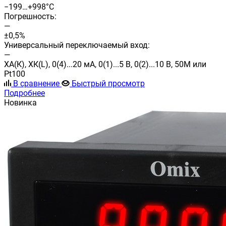
−199…+998°C
Погрешность:
—
±0,5%
Универсальный переключаемый вход:
—
ХА(К), ХК(L), 0(4)...20 мА, 0(1)...5 В, 0(2)...10 В, 50М или
Pt100
В сравнение
Быстрый просмотр
Подробнее
Новинка