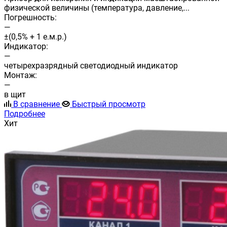
физической величины (температура, давление,...
Погрешность:
—
±(0,5% + 1 е.м.р.)
Индикатор:
—
четырехразрядный светодиодный индикатор
Монтаж:
—
в щит
В сравнение
Быстрый просмотр
Подробнее
Хит