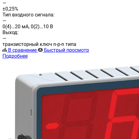
—
±0,25%
Тип входного сигнала:
—
0(4)…20 мА, 0(2)…10 В
Выход:
—
транзисторный ключ n-p-n типа
В сравнение
Быстрый просмотр
Подробнее