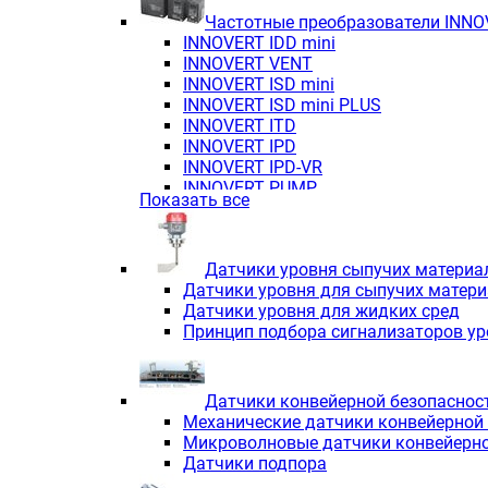
Частотные преобразователи INN
INNOVERT IDD mini
INNOVERT VENT
INNOVERT ISD mini
INNOVERT ISD mini PLUS
INNOVERT ITD
INNOVERT IРD
INNOVERT IРD-VR
INNOVERT PUMP
Показать все
Датчики уровня сыпучих материа
Датчики уровня для сыпучих матер
Датчики уровня для жидких сред
Принцип подбора сигнализаторов у
Датчики конвейерной безопаснос
Механические датчики конвейерной
Микроволновые датчики конвейерно
Датчики подпора