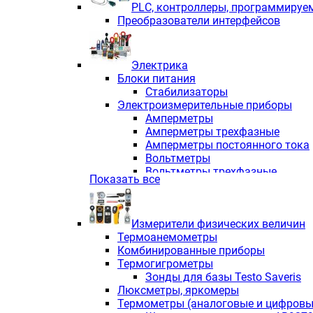
PLС, контроллеры, программируе
Преобразователи интерфейсов
Электрика
Блоки питания
Стабилизаторы
Электроизмерительные приборы
Амперметры
Амперметры трехфазные
Амперметры постоянного тока
Вольтметры
Вольтметры трехфазные
Показать все
Вольтметры постоянного тока
Частотомеры
Ваттметры
Измерители физических величин
Индикаторы аналоговых сигна
Термоанемометры
Измерители COS F
Комбинированные приборы
Комбинированные приборы од
Термогигрометры
Комбинированные приборы тр
Зонды для базы Testo Saveris
Комбинированные приборы пос
Люксметры, яркомеры
Анализаторы качества электро
Термометры (аналоговые и цифровы
Анализаторы мощности