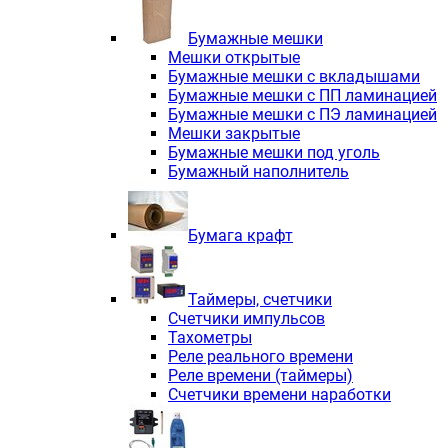
Электродвигатели асинхронные трё
Электродвигатели асинхронные тр
Бумажные мешки
Трехфазные асинхронные электродв
Мешки открытые
Независимая вентиляция INNORED
Бумажные мешки с вкладышами
Взрывозащищенная независимая ве
Бумажные мешки с ПП ламинацией
Одноступенчатые цилиндрические р
Бумажные мешки с ПЭ ламинацией
Экономичные червячные редукторы 
Мешки закрытые
Компактные мотор-редукторы INNO
Бумажные мешки под уголь
Компактные мотор-редукторы INNO
Бумажный наполнитель
Вибраторы INNORED
Вариаторы INNORED
Бумага крафт
Таймеры, счетчики
Счетчики импульсов
Тахометры
Реле реального времени
Реле времени (таймеры)
Счетчики времени наработки