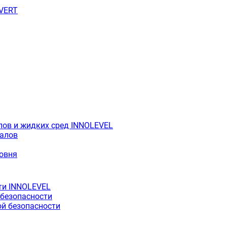
OVERT
лов и жидких сред INNOLEVEL
иалов
ровня
ти INNOLEVEL
 безопасности
й безопасности