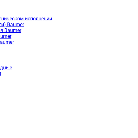
еническом исполнении
ти) Baumer
ия Baumer
aumer
Baumer
идные
м