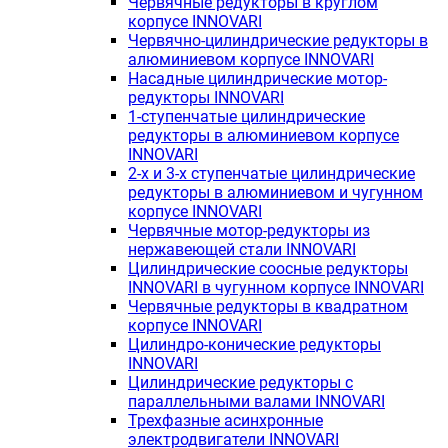
Червячные редукторы в круглом
корпусе INNOVARI
Червячно-цилиндрические редукторы в
алюминиевом корпусе INNOVARI
Насадные цилиндрические мотор-
редукторы INNOVARI
1-ступенчатые цилиндрические
редукторы в алюминиевом корпусе
INNOVARI
2-х и 3-х ступенчатые цилиндрические
редукторы в алюминиевом и чугунном
корпусе INNOVARI
Червячные мотор-редукторы из
нержавеющей стали INNOVARI
Цилиндрические соосные редукторы
INNOVARI в чугунном корпусе INNOVARI
Червячные редукторы в квадратном
корпусе INNOVARI
Цилиндро-конические редукторы
INNOVARI
Цилиндрические редукторы с
параллельными валами INNOVARI
Трехфазные асинхронные
электродвигатели INNOVARI