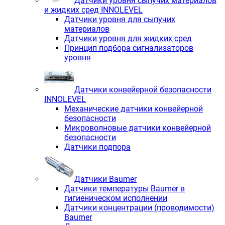
Датчики уровня сыпучих материалов
и жидких сред INNOLEVEL
Датчики уровня для сыпучих
материалов
Датчики уровня для жидких сред
Принцип подбора сигнализаторов
уровня
Датчики конвейерной безопасности
INNOLEVEL
Механические датчики конвейерной
безопасности
Микроволновые датчики конвейерной
безопасности
Датчики подпора
Датчики Baumer
Датчики температуры Baumer в
гигиеническом исполнении
Датчики концентрации (проводимости)
Baumer