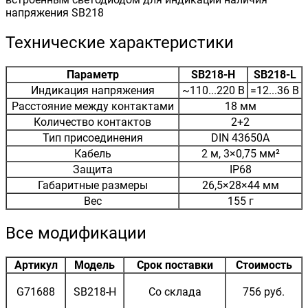
напряжения SB218
Технические характеристики
Параметр
SB218-H
SB218-L
Индикация напряжения
~110...220 В
=12...36 В
Расстояние между контактами
18 мм
Количество контактов
2+2
Тип присоединения
DIN 43650A
Кабель
2 м, 3×0,75 мм²
Защита
IP68
Габаритные размеры
26,5×28×44 мм
Вес
155 г
Все модификации
Артикул
Модель
Срок поставки
Стоимость
G71688
SB218-H
Со склада
756 руб.