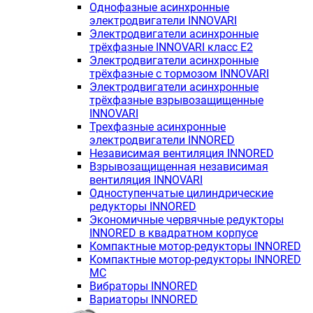
Однофазные асинхронные
электродвигатели INNOVARI
Электродвигатели асинхронные
трёхфазные INNOVARI класс E2
Электродвигатели асинхронные
трёхфазные с тормозом INNOVARI
Электродвигатели асинхронные
трёхфазные взрывозащищенные
INNOVARI
Трехфазные асинхронные
электродвигатели INNORED
Независимая вентиляция INNORED
Взрывозащищенная независимая
вентиляция INNOVARI
Одноступенчатые цилиндрические
редукторы INNORED
Экономичные червячные редукторы
INNORED в квадратном корпусе
Компактные мотор-редукторы INNORED
Компактные мотор-редукторы INNORED
MC
Вибраторы INNORED
Вариаторы INNORED