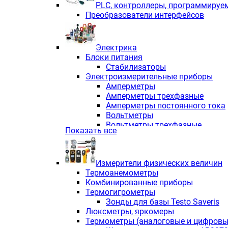
PLС, контроллеры, программируе
Преобразователи интерфейсов
Электрика
Блоки питания
Стабилизаторы
Электроизмерительные приборы
Амперметры
Амперметры трехфазные
Амперметры постоянного тока
Вольтметры
Вольтметры трехфазные
Показать все
Вольтметры постоянного тока
Частотомеры
Ваттметры
Измерители физических величин
Индикаторы аналоговых сигна
Термоанемометры
Измерители COS F
Комбинированные приборы
Комбинированные приборы од
Термогигрометры
Комбинированные приборы тр
Зонды для базы Testo Saveris
Комбинированные приборы пос
Люксметры, яркомеры
Анализаторы качества электро
Термометры (аналоговые и цифровы
Анализаторы мощности