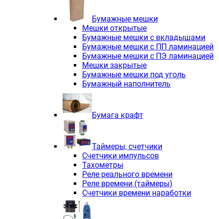
Электродвигатели асинхронные трё
Электродвигатели асинхронные тр
Бумажные мешки
Трехфазные асинхронные электродв
Мешки открытые
Независимая вентиляция INNORED
Бумажные мешки с вкладышами
Взрывозащищенная независимая ве
Бумажные мешки с ПП ламинацией
Одноступенчатые цилиндрические р
Бумажные мешки с ПЭ ламинацией
Экономичные червячные редукторы 
Мешки закрытые
Компактные мотор-редукторы INNO
Бумажные мешки под уголь
Компактные мотор-редукторы INNO
Бумажный наполнитель
Вибраторы INNORED
Вариаторы INNORED
Бумага крафт
Таймеры, счетчики
Счетчики импульсов
Тахометры
Реле реального времени
Реле времени (таймеры)
Счетчики времени наработки