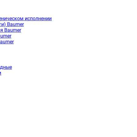
еническом исполнении
ти) Baumer
ия Baumer
aumer
Baumer
идные
м