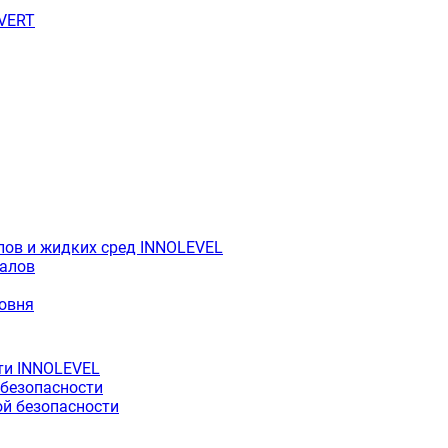
OVERT
лов и жидких сред INNOLEVEL
иалов
ровня
ти INNOLEVEL
 безопасности
й безопасности