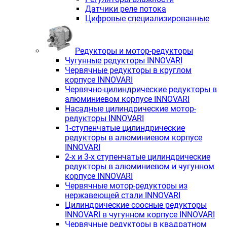
Датчики реле потока
Цифровые специализированные
Редукторы и мотор-редукторы
Чугунные редукторы INNOVARI
Червячные редукторы в круглом
корпусе INNOVARI
Червячно-цилиндрические редукторы в
алюминиевом корпусе INNOVARI
Насадные цилиндрические мотор-
редукторы INNOVARI
1-ступенчатые цилиндрические
редукторы в алюминиевом корпусе
INNOVARI
2-х и 3-х ступенчатые цилиндрические
редукторы в алюминиевом и чугунном
корпусе INNOVARI
Червячные мотор-редукторы из
нержавеющей стали INNOVARI
Цилиндрические соосные редукторы
INNOVARI в чугунном корпусе INNOVARI
Червячные редукторы в квадратном