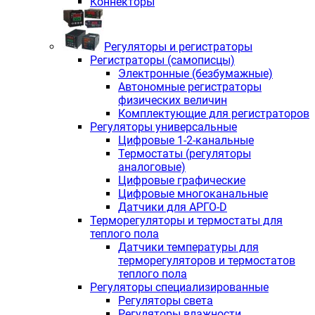
Коннекторы
Регуляторы и регистраторы
Регистраторы (самописцы)
Электронные (безбумажные)
Автономные регистраторы
физических величин
Комплектующие для регистраторов
Регуляторы универсальные
Цифровые 1-2-канальные
Термостаты (регуляторы
аналоговые)
Цифровые графические
Цифровые многоканальные
Датчики для АРГО-D
Терморегуляторы и термостаты для
теплого пола
Датчики температуры для
терморегуляторов и термостатов
теплого пола
Регуляторы специализированные
Регуляторы света
Регуляторы влажности