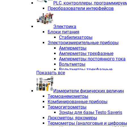
PLС, контроллеры, программируе
Преобразователи интерфейсов
Электрика
Блоки питания
Стабилизаторы
Электроизмерительные приборы
Амперметры
Амперметры трехфазные
Амперметры постоянного тока
Вольтметры
Вольтметры трехфазные
Показать все
Вольтметры постоянного тока
Частотомеры
Ваттметры
Измерители физических величин
Индикаторы аналоговых сигна
Термоанемометры
Измерители COS F
Комбинированные приборы
Комбинированные приборы од
Термогигрометры
Комбинированные приборы тр
Зонды для базы Testo Saveris
Комбинированные приборы пос
Люксметры, яркомеры
Анализаторы качества электро
Термометры (аналоговые и цифровы
Анализаторы мощности