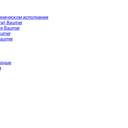
еническом исполнении
ти) Baumer
ия Baumer
aumer
Baumer
идные
м