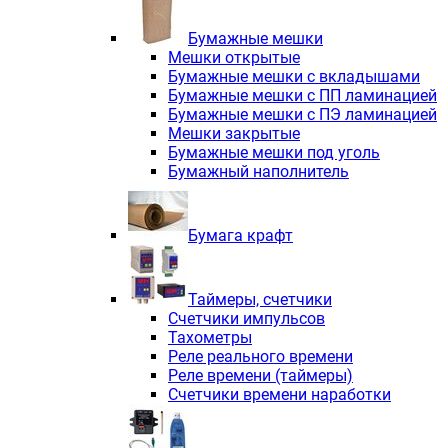
Электродвигатели асинхронные трё
Электродвигатели асинхронные тр
Бумажные мешки
Трехфазные асинхронные электродв
Мешки открытые
Независимая вентиляция INNORED
Бумажные мешки с вкладышами
Взрывозащищенная независимая ве
Бумажные мешки с ПП ламинацией
Одноступенчатые цилиндрические р
Бумажные мешки с ПЭ ламинацией
Экономичные червячные редукторы 
Мешки закрытые
Компактные мотор-редукторы INNO
Бумажные мешки под уголь
Компактные мотор-редукторы INNO
Бумажный наполнитель
Вибраторы INNORED
Вариаторы INNORED
Бумага крафт
Таймеры, счетчики
Счетчики импульсов
Тахометры
Реле реального времени
Реле времени (таймеры)
Счетчики времени наработки