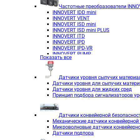
Частотные преобразователи INN
INNOVERT IDD mini
INNOVERT VENT
INNOVERT ISD mini
INNOVERT ISD mini PLUS
INNOVERT ITD
INNOVERT IРD
INNOVERT IРD-VR
INNOVERT PUMP
Показать все
Датчики уровня сыпучих материа
Датчики уровня для сыпучих матер
Датчики уровня для жидких сред
Принцип подбора сигнализаторов у
Датчики конвейерной безопаснос
Механические датчики конвейерной
Микроволновые датчики конвейерно
Датчики подпора