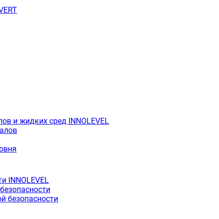
OVERT
лов и жидких сред INNOLEVEL
иалов
ровня
ти INNOLEVEL
 безопасности
й безопасности