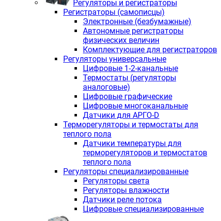
Регуляторы и регистраторы
Регистраторы (самописцы)
Электронные (безбумажные)
Автономные регистраторы
физических величин
Комплектующие для регистраторов
Регуляторы универсальные
Цифровые 1-2-канальные
Термостаты (регуляторы
аналоговые)
Цифровые графические
Цифровые многоканальные
Датчики для АРГО-D
Терморегуляторы и термостаты для
теплого пола
Датчики температуры для
терморегуляторов и термостатов
теплого пола
Регуляторы специализированные
Регуляторы света
Регуляторы влажности
Датчики реле потока
Цифровые специализированные