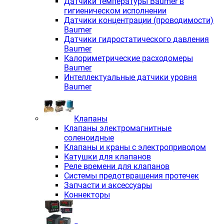
Датчики температуры Baumer в
гигиеническом исполнении
Датчики концентрации (проводимости)
Baumer
Датчики гидростатического давления
Baumer
Калориметрические расходомеры
Baumer
Интеллектуальные датчики уровня
Baumer
Клапаны
Клапаны электромагнитные
соленоидные
Клапаны и краны с электроприводом
Катушки для клапанов
Реле времени для клапанов
Системы предотвращения протечек
Запчасти и аксессуары
Коннекторы