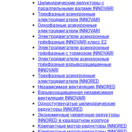
Цилиндрические редукторы с
параллельными валами INNOVARI
Трехфазные асинхронные
электродвигатели INNOVARI
Однофазные асинхронные
электродвигатели INNOVARI
Электродвигатели асинхронные
трёхфазные INNOVARI класс E2
Электродвигатели асинхронные
трёхфазные с тормозом INNOVARI
Электродвигатели асинхронные
трёхфазные взрывозащищенные
INNOVARI
Трехфазные асинхронные
электродвигатели INNORED
Независимая вентиляция INNORED
Взрывозащищенная независимая
вентиляция INNOVARI
Одноступенчатые цилиндрические
редукторы INNORED
Экономичные червячные редукторы
INNORED в квадратном корпусе
Компактные мотор-редукторы INNORED
Компактные мотор-редукторы INNORED