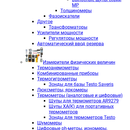
МР
Толщиномеры
Фазоискатели
Другое
Трансформаторы
Усилители мощности
Регуляторы мощности
Автоматический ввод резерва
Измерители физических величин
Термоанемометры
Комбинированные приборы
Термогигрометры
Зонды для базы Testo Saveris
Люксметры, яркомеры
Термометры (аналоговые и цифровые)
Щупы для термометров AR9279
Щупы ХА(К) для портативных
термометров
Зонды для термометров Testo
Шумомеры
Цифровые ph-метры, иономеры,