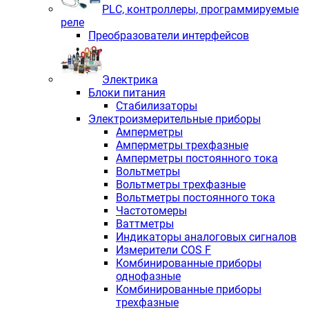
PLС, контроллеры, программируемые
реле
Преобразователи интерфейсов
Электрика
Блоки питания
Стабилизаторы
Электроизмерительные приборы
Амперметры
Амперметры трехфазные
Амперметры постоянного тока
Вольтметры
Вольтметры трехфазные
Вольтметры постоянного тока
Частотомеры
Ваттметры
Индикаторы аналоговых сигналов
Измерители COS F
Комбинированные приборы
однофазные
Комбинированные приборы
трехфазные