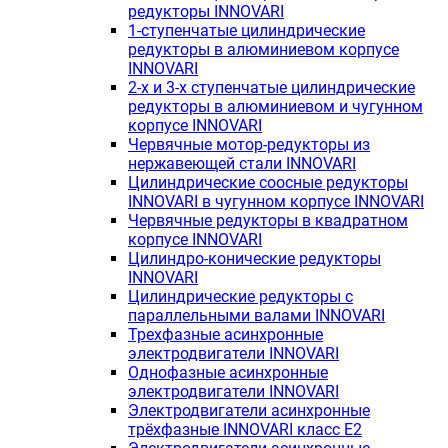
редукторы INNOVARI
1-ступенчатые цилиндрические
редукторы в алюминиевом корпусе
INNOVARI
2-х и 3-х ступенчатые цилиндрические
редукторы в алюминиевом и чугунном
корпусе INNOVARI
Червячные мотор-редукторы из
нержавеющей стали INNOVARI
Цилиндрические соосные редукторы
INNOVARI в чугунном корпусе INNOVARI
Червячные редукторы в квадратном
корпусе INNOVARI
Цилиндро-конические редукторы
INNOVARI
Цилиндрические редукторы с
параллельными валами INNOVARI
Трехфазные асинхронные
электродвигатели INNOVARI
Однофазные асинхронные
электродвигатели INNOVARI
Электродвигатели асинхронные
трёхфазные INNOVARI класс E2