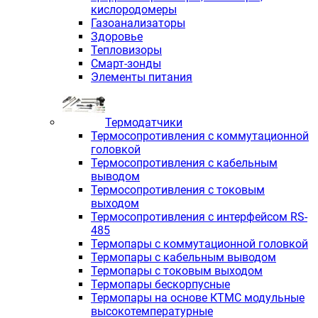
кислородомеры
Газоанализаторы
Здоровье
Тепловизоры
Смарт-зонды
Элементы питания
Термодатчики
Термосопротивления с коммутационной
головкой
Термосопротивления с кабельным
выводом
Термосопротивления с токовым
выходом
Термосопротивления с интерфейсом RS-
485
Термопары с коммутационной головкой
Термопары с кабельным выводом
Термопары с токовым выходом
Термопары бескорпусные
Термопары на основе КТМС модульные
высокотемпературные