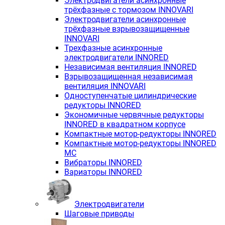
Электродвигатели асинхронные
трёхфазные с тормозом INNOVARI
Электродвигатели асинхронные
трёхфазные взрывозащищенные
INNOVARI
Трехфазные асинхронные
электродвигатели INNORED
Независимая вентиляция INNORED
Взрывозащищенная независимая
вентиляция INNOVARI
Одноступенчатые цилиндрические
редукторы INNORED
Экономичные червячные редукторы
INNORED в квадратном корпусе
Компактные мотор-редукторы INNORED
Компактные мотор-редукторы INNORED
MC
Вибраторы INNORED
Вариаторы INNORED
Электродвигатели
Шаговые приводы