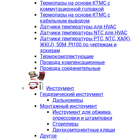
Термопары на основе КТМС с
коммутационной головкой
Термопары на основе КТМС с
кабельным выводом
Датчики температуры для HVAC
Датчики температуры NTC для HVAC
Датчики температуры PTС, NTC, ХА(К),
ЖК(J), 50М, Pt100 по чертежам и
эскизам
Термокомплектующие
Провода компенсационные
Провода соединительные
Инструмент
Геодезический инструмент
Дальномеры
Монтажный инструмент
Инструмент для обжима,
опрессовки и штамповки
Стрипперы
Двухкомпонентные клещи
Другое