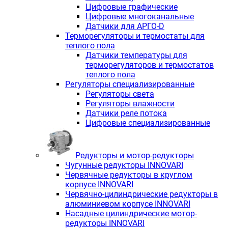
Цифровые графические
Цифровые многоканальные
Датчики для АРГО-D
Терморегуляторы и термостаты для
теплого пола
Датчики температуры для
терморегуляторов и термостатов
теплого пола
Регуляторы специализированные
Регуляторы света
Регуляторы влажности
Датчики реле потока
Цифровые специализированные
Редукторы и мотор-редукторы
Чугунные редукторы INNOVARI
Червячные редукторы в круглом
корпусе INNOVARI
Червячно-цилиндрические редукторы в
алюминиевом корпусе INNOVARI
Насадные цилиндрические мотор-
редукторы INNOVARI