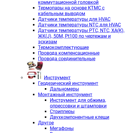
коммутационной головкой
Термопары на основе КТМС с
кабельным выводом
Датчики температуры для HVAC
Датчики температуры NTC для HVAC
Датчики температуры PTС, NTC, ХА(К),
ЖК(J), 50М, Pt100 по чертежам и
эскизам
Термокомплектующие
Провода компенсационные
Провода соединительные
Инструмент
Геодезический инструмент
Дальномеры
Монтажный инструмент
Инструмент для обжима,
опрессовки и штамповки
Стрипперы
Двухкомпонентные клещи
Другое
Мегафоны