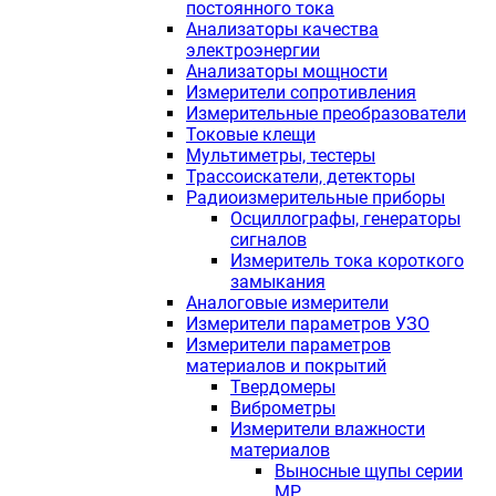
постоянного тока
Анализаторы качества
электроэнергии
Анализаторы мощности
Измерители сопротивления
Измерительные преобразователи
Токовые клещи
Мультиметры, тестеры
Трассоискатели, детекторы
Радиоизмерительные приборы
Осциллографы, генераторы
сигналов
Измеритель тока короткого
замыкания
Аналоговые измерители
Измерители параметров УЗО
Измерители параметров
материалов и покрытий
Твердомеры
Виброметры
Измерители влажности
материалов
Выносные щупы серии
МР