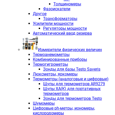
Толщиномеры
Фазоискатели
Другое
Трансформаторы
Усилители мощности
Регуляторы мощности
Автоматический ввод резерва
Измерители физических величин
Термоанемометры
Комбинированные приборы
Термогигрометры
Зонды для базы Testo Saveris
Люксметры, яркомеры
Термометры (аналоговые и цифровые)
Щупы для термометров AR9279
Щупы ХА(К) для портативных
термометров
Зонды для термометров Testo
Шумомеры
Цифровые ph-метры, иономеры,
кислородомеры