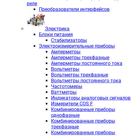
реле
Преобразователи интерфейсов
Электрика
Блоки питания
Стабилизаторы
Электроизмерительные приборы
Амперметры
Амперметры трехфазные
Амперметры постоянного тока
Вольтметры
Вольтметры трехфазные
Вольтметры постоянного тока
Частотомеры
Ваттметры
Индикаторы аналоговых сигналов
Измерители COS F
Комбинированные приборы
однофазные
Комбинированные приборы
трехфазные
Комбинированные приборы