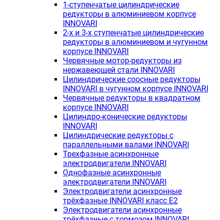
1-ступенчатые цилиндрические
редукторы в алюминиевом корпусе
INNOVARI
2-х и 3-х ступенчатые цилиндрические
редукторы в алюминиевом и чугунном
корпусе INNOVARI
Червячные мотор-редукторы из
нержавеющей стали INNOVARI
Цилиндрические соосные редукторы
INNOVARI в чугунном корпусе INNOVARI
Червячные редукторы в квадратном
корпусе INNOVARI
Цилиндро-конические редукторы
INNOVARI
Цилиндрические редукторы с
параллельными валами INNOVARI
Трехфазные асинхронные
электродвигатели INNOVARI
Однофазные асинхронные
электродвигатели INNOVARI
Электродвигатели асинхронные
трёхфазные INNOVARI класс E2
Электродвигатели асинхронные
трёхфазные с тормозом INNOVARI