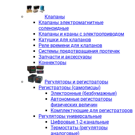
Клапаны
Клапаны электромагнитные
соленоидные
Клапаны и краны с электроприводом
Катушки для клапанов
Реле времени для клапанов
Системы предотвращения протечек
Запчасти и аксессуары
Коннекторы
Регуляторы и регистраторы
Регистраторы (самописцы)
Электронные (безбумажные)
Автономные регистраторы
физических величин
Комплектующие для регистраторов
Регуляторы универсальные
Цифровые 1-2-канальные
Термостаты (регуляторы
аналоговые)