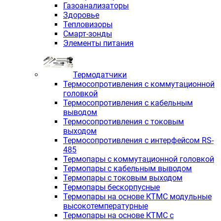
Газоанализаторы
Здоровье
Тепловизоры
Смарт-зонды
Элементы питания
Термодатчики
Термосопротивления с коммутационной
головкой
Термосопротивления с кабельным
выводом
Термосопротивления с токовым
выходом
Термосопротивления с интерфейсом RS-
485
Термопары с коммутационной головкой
Термопары с кабельным выводом
Термопары с токовым выходом
Термопары бескорпусные
Термопары на основе КТМС модульные
высокотемпературные
Термопары на основе КТМС с