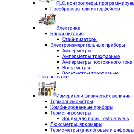
PLС, контроллеры, программируе
Преобразователи интерфейсов
Электрика
Блоки питания
Стабилизаторы
Электроизмерительные приборы
Амперметры
Амперметры трехфазные
Амперметры постоянного тока
Вольтметры
Вольтметры трехфазные
Показать все
Вольтметры постоянного тока
Частотомеры
Ваттметры
Измерители физических величин
Индикаторы аналоговых сигна
Термоанемометры
Измерители COS F
Комбинированные приборы
Комбинированные приборы од
Термогигрометры
Комбинированные приборы тр
Зонды для базы Testo Saveris
Комбинированные приборы пос
Люксметры, яркомеры
Анализаторы качества электро
Термометры (аналоговые и цифровы
Анализаторы мощности