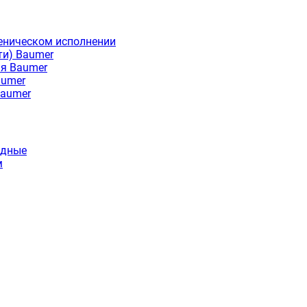
еническом исполнении
ти) Baumer
ия Baumer
aumer
Baumer
идные
м