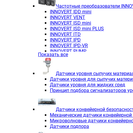
Частотные преобразователи INN
INNOVERT IDD mini
INNOVERT VENT
INNOVERT ISD mini
INNOVERT ISD mini PLUS
INNOVERT ITD
INNOVERT IРD
INNOVERT IРD-VR
INNOVERT PUMP
Показать все
Датчики уровня сыпучих материа
Датчики уровня для сыпучих матер
Датчики уровня для жидких сред
Принцип подбора сигнализаторов у
Датчики конвейерной безопаснос
Механические датчики конвейерной
Микроволновые датчики конвейерно
Датчики подпора