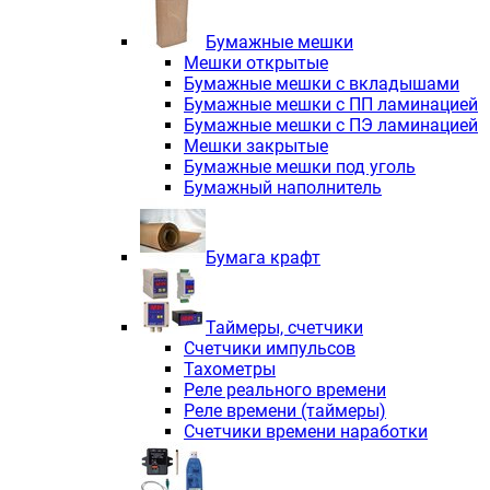
Электродвигатели асинхронные трё
Электродвигатели асинхронные тр
Бумажные мешки
Трехфазные асинхронные электродв
Мешки открытые
Независимая вентиляция INNORED
Бумажные мешки с вкладышами
Взрывозащищенная независимая ве
Бумажные мешки с ПП ламинацией
Одноступенчатые цилиндрические р
Бумажные мешки с ПЭ ламинацией
Экономичные червячные редукторы 
Мешки закрытые
Компактные мотор-редукторы INNO
Бумажные мешки под уголь
Компактные мотор-редукторы INNO
Бумажный наполнитель
Вибраторы INNORED
Вариаторы INNORED
Бумага крафт
Таймеры, счетчики
Счетчики импульсов
Тахометры
Реле реального времени
Реле времени (таймеры)
Счетчики времени наработки