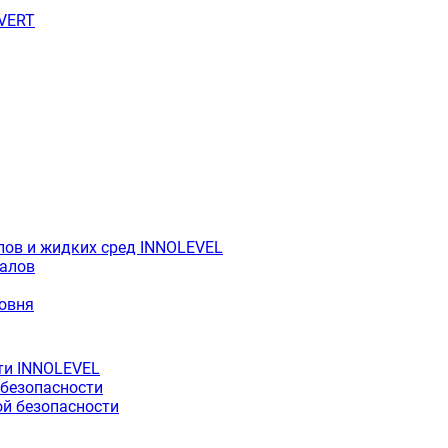
OVERT
лов и жидких сред INNOLEVEL
иалов
ровня
ти INNOLEVEL
 безопасности
й безопасности