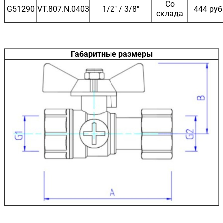
Со
G51290
VT.807.N.0403
1/2" / 3/8"
444 руб
склада
Габаритные размеры