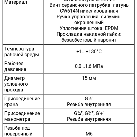
Материал
Винт сервисного патрубка: латунь
CW614N никелированная
Ручка управления: силумин
окрашенный
Уплотнения штока: EPDM
Прокладка накидной гайки:
безасбестовый паронит
Температура
+1...+130°С
рабочей среды
Рабочее
0,0...1,6 МПа
давление
Диаметр
15 мм
условного
прохода
Присоединение
G½"
крана
Резьба внутренняя
Присоединение
G¼", G⅜", G½"
манометра
Резьба внутренняя
Резьба под
поверочный
M6