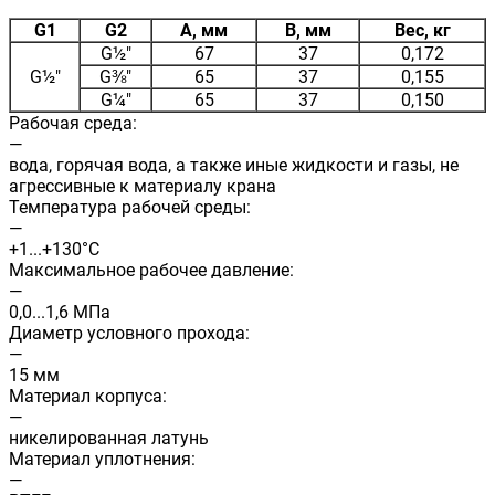
G1
G2
A, мм
B, мм
Вес, кг
G½"
67
37
0,172
G½"
G⅜"
65
37
0,155
G¼"
65
37
0,150
Рабочая среда:
—
вода, горячая вода, а также иные жидкости и газы, не
агрессивные к материалу крана
Температура рабочей среды:
—
+1...+130°С
Максимальное рабочее давление:
—
0,0...1,6 МПа
Диаметр условного прохода:
—
15 мм
Материал корпуса:
—
никелированная латунь
Материал уплотнения:
—