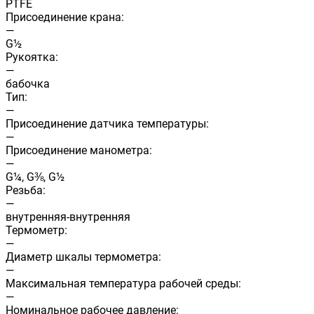
PTFE
Присоединение крана:
—
G½
Рукоятка:
—
бабочка
Тип:
—
Присоединение датчика температуры:
—
Присоединение манометра:
—
G¼, G⅜, G½
Резьба:
—
внутренняя-внутренняя
Термометр:
—
Диаметр шкалы термометра:
—
Максимальная температура рабочей среды:
—
Номинальное рабочее давление: