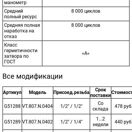
манометр
Средний
8 000 циклов
полный ресурс
Средняя полная
8 000 циклов
наработка на
отказ
Класс
герметичности
«А»
затвора по
ГОСТ
Все модификации
Срок
Артикул
Модель
Присоед.резьба
Стоимос
поставки
Со
G51288
VT.807.N.0404
1/2" / 1/2"
478 руб
склада
1...2
G51289
VT.807.N.0402
1/2" / 1/4"
440 руб
недели