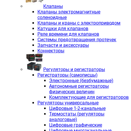
Клапаны
Клапаны электромагнитные
соленоидные
Клапаны и краны с электроприводом
Катушки для клапанов
Реле времени для клапанов
Системы предотвращения протечек
Запчасти и аксессуары
Коннекторы
Регуляторы и регистраторы
Регистраторы (самописцы)
Электронные (безбумажные)
Автономные регистраторы
физических величин
Комплектующие для регистраторов
Регуляторы универсальные
Цифровые 1-2-канальные
Термостаты (регуляторы
аналоговые)
Цифровые графические
Цифровые многоканальные