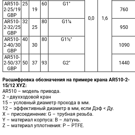
AR510-
25
60
G1"
2-25/19
19
760
GBP
0,0
1,6
AR510-
32
80
G1¼
2-32/25
25
950
GBP
AR510-
40
80
G1½"
2-40/30
30
1090
GBP
AR510-
2-50/37
50
37
93
G2"
1440
GBP
Расшифровка обозначения на примере крана AR510-2-
15/12 XYZ:
AR510 – модель привода.
2 –двухходовой кран
15 – условный диаметр прохода в мм.
12 – эффективный диаметр в мм, если Дэф < Ду.
X – присоединение: G – трубная резьба.
Y – материал корпуса: B – латунь.
Z – материал уплотнения: P – PTFE.