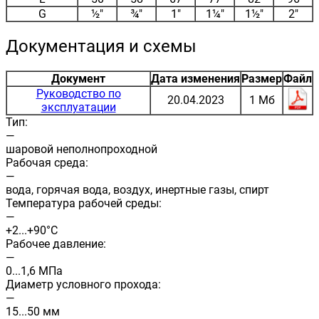
G
½"
¾"
1"
1¼"
1½"
2"
Документация и схемы
Документ
Дата изменения
Размер
Файл
Руководство по
20.04.2023
1 Мб
эксплуатации
Тип:
—
шаровой неполнопроходной
Рабочая среда:
—
вода, горячая вода, воздух, инертные газы, спирт
Температура рабочей среды:
—
+2...+90°С
Рабочее давление:
—
0...1,6 МПа
Диаметр условного прохода:
—
15...50 мм