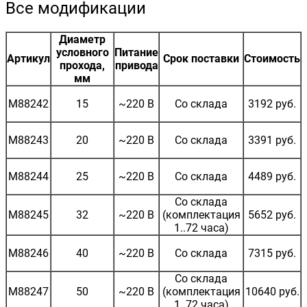
Все модификации
Диаметр
условного
Питание
Артикул
Срок поставки
Стоимость
прохода,
привода
мм
M88242
15
~220 В
Со склада
3192 руб.
M88243
20
~220 В
Со склада
3391 руб.
M88244
25
~220 В
Со склада
4489 руб.
Со склада
M88245
32
~220 В
(комплектация
5652 руб.
1..72 часа)
M88246
40
~220 В
Со склада
7315 руб.
Со склада
M88247
50
~220 В
(комплектация
10640 руб.
1..72 часа)