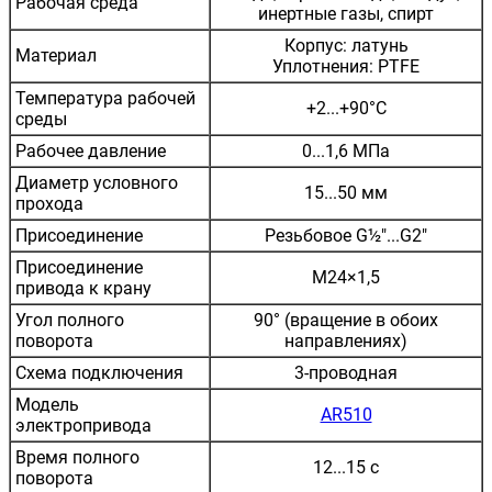
Рабочая среда
инертные газы, спирт
Корпус: латунь
Материал
Уплотнения: PTFE
Температура рабочей
+2...+90°С
среды
Рабочее давление
0...1,6 МПа
Диаметр условного
15...50 мм
прохода
Присоединение
Резьбовое G½"...G2"
Присоединение
М24×1,5
привода к крану
Угол полного
90° (вращение в обоих
поворота
направлениях)
Схема подключения
3-проводная
Модель
AR510
электропривода
Время полного
12...15 с
поворота