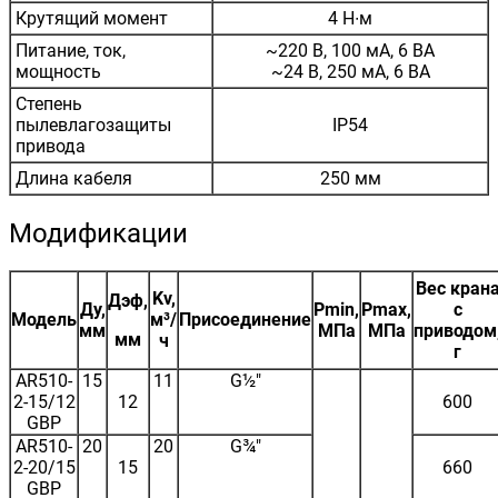
Крутящий момент
4 Н∙м
Питание, ток,
~220 В, 100 мА, 6 ВА
мощность
~24 В, 250 мА, 6 ВА
Степень
пылевлагозащиты
IP54
привода
Длина кабеля
250 мм
Модификации
Вес кран
Kv,
Дэф,
Ду,
Pmin,
Pmax,
с
Модель
м³/
Присоединение
мм
МПа
МПа
приводом
мм
ч
г
AR510-
15
11
G½"
2-15/12
12
600
GBP
AR510-
20
20
G¾"
2-20/15
15
660
GBP