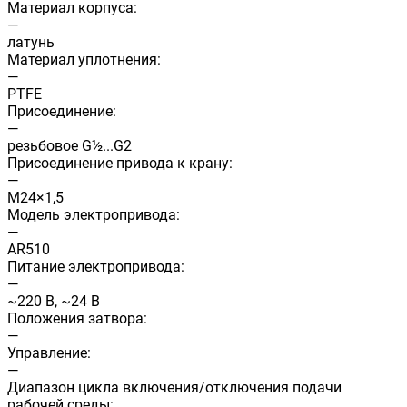
Материал корпуса:
—
латунь
Материал уплотнения:
—
PTFE
Присоединение:
—
резьбовое G½...G2
Присоединение привода к крану:
—
М24×1,5
Модель электропривода:
—
AR510
Питание электропривода:
—
~220 В, ~24 В
Положения затвора:
—
Управление:
—
Диапазон цикла включения/отключения подачи
рабочей среды: