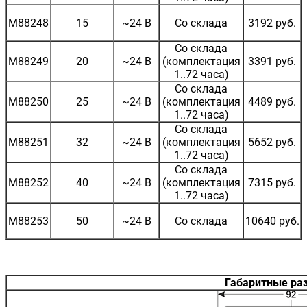
M88248
15
~24 В
Со склада
3192 руб.
Со склада
M88249
20
~24 В
(комплектация
3391 руб.
1..72 часа)
Со склада
M88250
25
~24 В
(комплектация
4489 руб.
1..72 часа)
Со склада
M88251
32
~24 В
(комплектация
5652 руб.
1..72 часа)
Со склада
M88252
40
~24 В
(комплектация
7315 руб.
1..72 часа)
M88253
50
~24 В
Со склада
10640 руб.
Габаритные ра