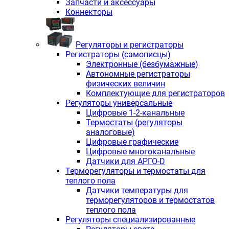
Запчасти и аксессуары
Коннекторы
Регуляторы и регистраторы
Регистраторы (самописцы)
Электронные (безбумажные)
Автономные регистраторы
физических величин
Комплектующие для регистраторов
Регуляторы универсальные
Цифровые 1-2-канальные
Термостаты (регуляторы
аналоговые)
Цифровые графические
Цифровые многоканальные
Датчики для АРГО-D
Терморегуляторы и термостаты для
теплого пола
Датчики температуры для
терморегуляторов и термостатов
теплого пола
Регуляторы специализированные