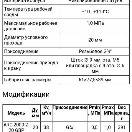
Материал корпуса
Никелированная латунь
Температура рабочей
−10...+110°С
среды
Максимальное рабочее
1,0 MПa
давление
Диаметр условного
20 мм
прохода
Присоединение
Резьбовое G¾"
Шток ∅ 9 мм, отв. М5
Присоединение привода
или площадка с 4 отв. ∅ 6
к крану
мм
Габаритные размеры
61×77,5×39 мм
Модификации
Kv,
Присоединение
Pmin
Pmax
Вес
Ду,
Модель
м³/ч
, МПа
, МПа
крана,
мм
г
ARC-2000-2-
20
38
G¾"
0,0
1,0
391
20 GBP