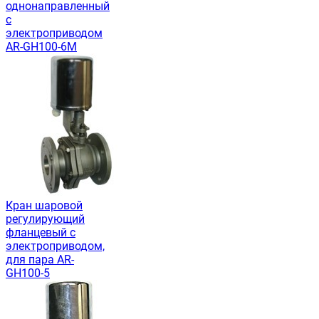
однонаправленный
с
электроприводом
AR-GH100-6M
Кран шаровой
регулирующий
фланцевый с
электроприводом,
для пара AR-
GH100-5