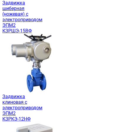
Задвижка
шиберная
(ножевая) c
электроприводом
ЭПМ2
КЗРШЭ-15ВФ
Задвижка
клиновая c
электроприводом
ЭПМ2
КЗРКЭ-12НФ