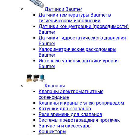
Датчики Baumer
Датчики температуры Baumer в
гигиеническом исполнении
Датчики концентрации (проводимости)
Baumer
Датчики гидростатического давления
Baumer
Калориметрические расходомеры
Baumer
Интеллектуальные датчики уровня
Baumer
Клапаны
Клапаны электромагнитные
соленоидные
Клапаны и краны с электроприводом
Катушки для клапанов
Реле времени для клапанов
Системы предотвращения протечек
Запчасти и аксессуары
Коннекторы