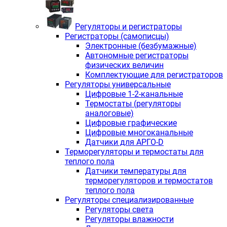
Регуляторы и регистраторы
Регистраторы (самописцы)
Электронные (безбумажные)
Автономные регистраторы
физических величин
Комплектующие для регистраторов
Регуляторы универсальные
Цифровые 1-2-канальные
Термостаты (регуляторы
аналоговые)
Цифровые графические
Цифровые многоканальные
Датчики для АРГО-D
Терморегуляторы и термостаты для
теплого пола
Датчики температуры для
терморегуляторов и термостатов
теплого пола
Регуляторы специализированные
Регуляторы света
Регуляторы влажности