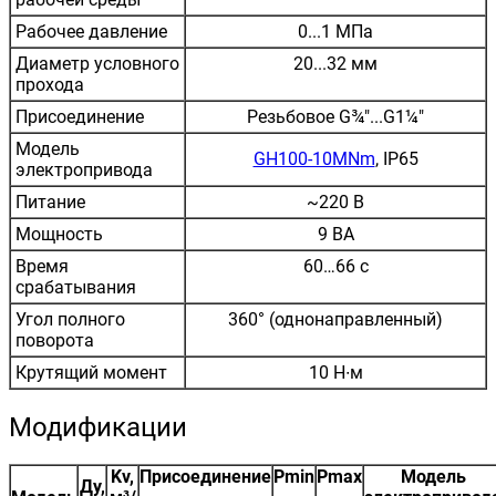
Рабочее давление
0...1 МПа
Диаметр условного
20...32 мм
прохода
Присоединение
Резьбовое G¾"...G1¼"
Модель
GH100-10MNm
, IP65
электропривода
Питание
~220 В
Мощность
9 ВА
Время
60…66 с
срабатывания
Угол полного
360° (однонаправленный)
поворота
Крутящий момент
10 Н∙м
Модификации
Kv,
Присоединение
Pmin
Pmax
Модель
Ду,