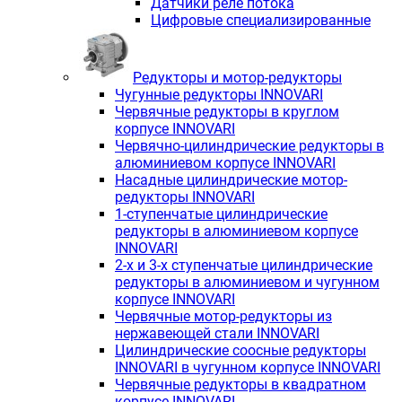
Датчики реле потока
Цифровые специализированные
Редукторы и мотор-редукторы
Чугунные редукторы INNOVARI
Червячные редукторы в круглом
корпусе INNOVARI
Червячно-цилиндрические редукторы в
алюминиевом корпусе INNOVARI
Насадные цилиндрические мотор-
редукторы INNOVARI
1-ступенчатые цилиндрические
редукторы в алюминиевом корпусе
INNOVARI
2-х и 3-х ступенчатые цилиндрические
редукторы в алюминиевом и чугунном
корпусе INNOVARI
Червячные мотор-редукторы из
нержавеющей стали INNOVARI
Цилиндрические соосные редукторы
INNOVARI в чугунном корпусе INNOVARI
Червячные редукторы в квадратном
корпусе INNOVARI