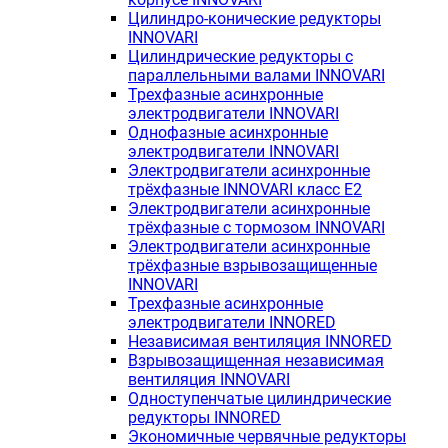
Цилиндро-конические редукторы
INNOVARI
Цилиндрические редукторы с
параллельными валами INNOVARI
Трехфазные асинхронные
электродвигатели INNOVARI
Однофазные асинхронные
электродвигатели INNOVARI
Электродвигатели асинхронные
трёхфазные INNOVARI класс E2
Электродвигатели асинхронные
трёхфазные с тормозом INNOVARI
Электродвигатели асинхронные
трёхфазные взрывозащищенные
INNOVARI
Трехфазные асинхронные
электродвигатели INNORED
Независимая вентиляция INNORED
Взрывозащищенная независимая
вентиляция INNOVARI
Одноступенчатые цилиндрические
редукторы INNORED
Экономичные червячные редукторы