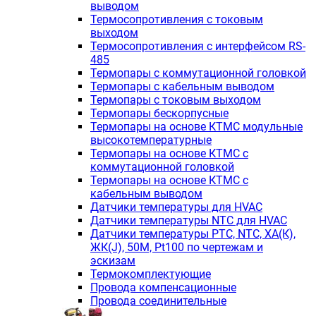
выводом
Термосопротивления с токовым
выходом
Термосопротивления с интерфейсом RS-
485
Термопары с коммутационной головкой
Термопары с кабельным выводом
Термопары с токовым выходом
Термопары бескорпусные
Термопары на основе КТМС модульные
высокотемпературные
Термопары на основе КТМС с
коммутационной головкой
Термопары на основе КТМС с
кабельным выводом
Датчики температуры для HVAC
Датчики температуры NTC для HVAC
Датчики температуры PTС, NTC, ХА(К),
ЖК(J), 50М, Pt100 по чертежам и
эскизам
Термокомплектующие
Провода компенсационные
Провода соединительные