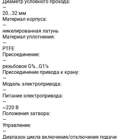
Диаметр условного прохода:
—
20...32 мм
Материал корпуса:
—
никелированная латунь
Материал уплотнения:
—
PTFE
Присоединение:
—
резьбовое G¾...G1¼
Присоединение привода к крану:
—
Модель электропривода:
—
Питание электропривода:
—
~220 В
Положения затвора:
—
Управление:
—
Диапазон цикла включения/отключения подачи