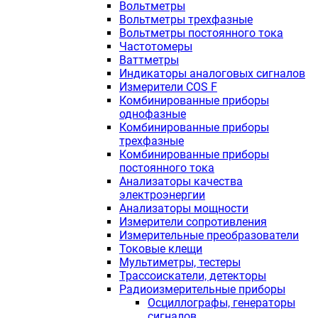
Вольтметры
Вольтметры трехфазные
Вольтметры постоянного тока
Частотомеры
Ваттметры
Индикаторы аналоговых сигналов
Измерители COS F
Комбинированные приборы
однофазные
Комбинированные приборы
трехфазные
Комбинированные приборы
постоянного тока
Анализаторы качества
электроэнергии
Анализаторы мощности
Измерители сопротивления
Измерительные преобразователи
Токовые клещи
Мультиметры, тестеры
Трассоискатели, детекторы
Радиоизмерительные приборы
Осциллографы, генераторы
сигналов