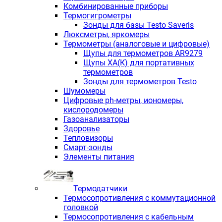
Комбинированные приборы
Термогигрометры
Зонды для базы Testo Saveris
Люксметры, яркомеры
Термометры (аналоговые и цифровые)
Щупы для термометров AR9279
Щупы ХА(К) для портативных
термометров
Зонды для термометров Testo
Шумомеры
Цифровые ph-метры, иономеры,
кислородомеры
Газоанализаторы
Здоровье
Тепловизоры
Смарт-зонды
Элементы питания
Термодатчики
Термосопротивления с коммутационной
головкой
Термосопротивления с кабельным