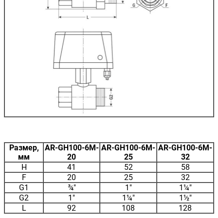
Размер,
AR-GH100-6M-
AR-GH100-6M-
AR-GH100-6M-
мм
20
25
32
H
41
52
58
F
20
25
32
G1
¾"
1"
1¼"
G2
1"
1¼"
1½"
L
92
108
128