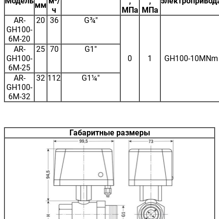
Модель
м³/
,
,
электропривод
мм
ч
МПа
МПа
AR-
20
36
G¾"
GH100-
6M-20
AR-
25
70
G1"
GH100-
0
1
GH100-10MNm
6M-25
AR-
32
112
G1¼"
GH100-
6M-32
Габаритные размеры